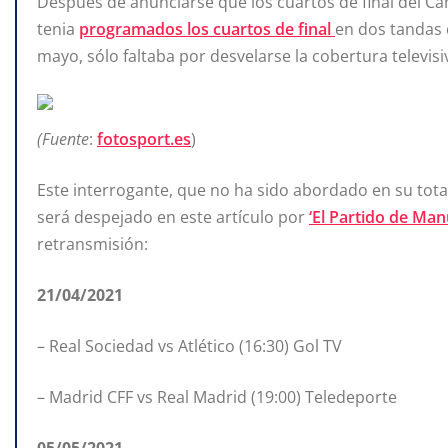
Después de anunciarse que los cuartos de final del 
tenia
programados los cuartos de final
en dos tandas 
mayo, sólo faltaba por desvelarse la cobertura televis
(Fuente
:
fotosport.es
)
Este interrogante, que no ha sido abordado en su tot
será despejado en este artículo por
‘El Partido de Man
retransmisión:
21/04/2021
– Real Sociedad vs Atlético (16:30) Gol TV
– Madrid CFF vs Real Madrid (19:00) Teledeporte