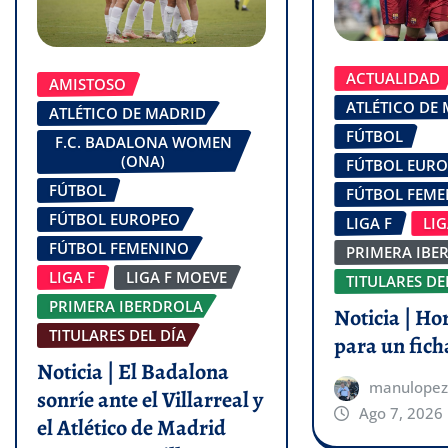
ACTUALIDAD
AMISTOSO
ATLÉTICO DE
ATLÉTICO DE MADRID
FÚTBOL
F.C. BADALONA WOMEN
(ONA)
FÚTBOL EUR
FÚTBOL
FÚTBOL FEM
FÚTBOL EUROPEO
LIGA F
LI
FÚTBOL FEMENINO
PRIMERA IBE
LIGA F
LIGA F MOEVE
TITULARES DE
PRIMERA IBERDROLA
Noticia | Ho
TITULARES DEL DÍA
para un fich
Noticia | El Badalona
manulopez
sonríe ante el Villarreal y
Ago 7, 2026
el Atlético de Madrid