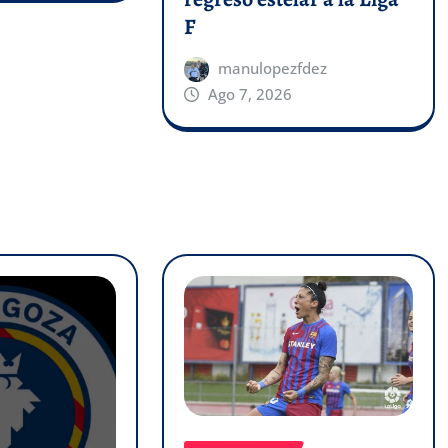
F
manulopezfdez
Ago 7, 2026