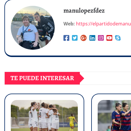
manulopezfdez
Web:
https://elpartidodeman
TE PUEDE INTERESAR