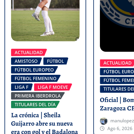
ACTUALIDAD
AMISTOSO
FÚTBOL
ACTUALIDAD
FÚTBOL EUROPEO
FÚTBOL EUR
FÚTBOL FEMENINO
FÚTBOL FEM
LIGA F
LIGA F MOEVE
TITULARES DE
PRIMERA IBERDROLA
Oficial | Bo
TITULARES DEL DÍA
Zaragoza C
La crónica | Sheila
manulopez
Guijarro abre su nueva
Ago 6, 2026
era con gol y el Badalona