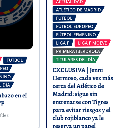
ACTUALIDAD
ATLÉTICO DE MADRID
FÚTBOL
FÚTBOL EUROPEO
FÚTBOL FEMENINO
LIGA F
LIGA F MOEVE
PRIMERA IBERDROLA
TITULARES DEL DÍA
FÚTBOL
OPEO
EXCLUSIVA | Jenni
Hermoso, cada vez más
ENINO
cerca del Atlético de
L DÍA
Madrid: sigue sin
mbazo en el
entrenarse con Tigres
FF
para evitar riesgos y el
fdez
club rojiblanco ya le
reserva un papel