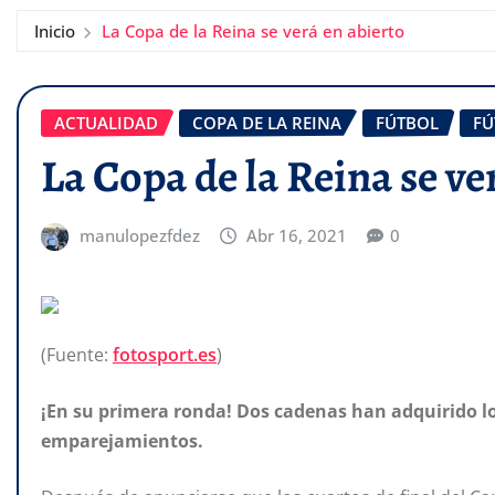
Inicio
La Copa de la Reina se verá en abierto
ACTUALIDAD
COPA DE LA REINA
FÚTBOL
FÚ
La Copa de la Reina se ve
manulopezfdez
Abr 16, 2021
0
(Fuente:
fotosport.es
)
¡En su primera ronda! Dos cadenas han adquirido los
emparejamientos.