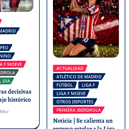
 MADRID
OPEO
ENINO
GA F MOEVE
ACTUALIDAD
RDROLA
ATLÉTICO DE MADRID
L DÍA
FÚTBOL
LIGA F
ras decisivas
LIGA F MOEVE
aje histórico
OTROS DEPORTES
PRIMERA IBERDROLA
fdez
Noticia | Se calienta un
regreso estelar a la Liga