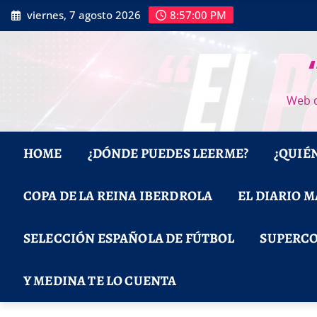
Saltar
viernes, 7 agosto 2026
8:57:01 PM
al
contenido
Web d
HOME
¿DÓNDE PUEDES LEERME?
¿QUIÉ
COPA DE LA REINA IBERDROLA
EL DIARIO 
SELECCIÓN ESPAÑOLA DE FÚTBOL
SUPERCO
Y MEDINA TE LO CUENTA