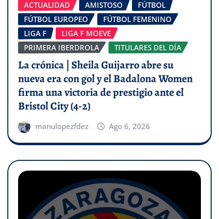
ACTUALIDAD
AMISTOSO
FÚTBOL
FÚTBOL EUROPEO
FÚTBOL FEMENINO
LIGA F
LIGA F MOEVE
PRIMERA IBERDROLA
TITULARES DEL DÍA
La crónica | Sheila Guijarro abre su
nueva era con gol y el Badalona Women
firma una victoria de prestigio ante el
Bristol City (4-2)
manulopezfdez
Ago 6, 2026