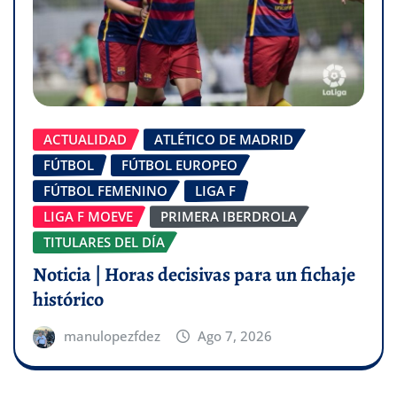
ACTUALIDAD
ATLÉTICO DE MADRID
FÚTBOL
FÚTBOL EUROPEO
FÚTBOL FEMENINO
LIGA F
LIGA F MOEVE
PRIMERA IBERDROLA
TITULARES DEL DÍA
Noticia | Horas decisivas para un fichaje
histórico
manulopezfdez
Ago 7, 2026