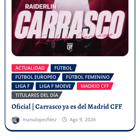
ACTUALIDAD
FÚTBOL
FÚTBOL EUROPEO
FÚTBOL FEMENINO
LIGA F
LIGA F MOEVE
MADRID CFF
TITULARES DEL DÍA
Oficial | Carrasco ya es del Madrid CFF
manulopezfdez
Ago 9, 2026