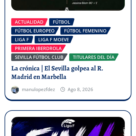
ACTUALIDAD
FÚTBOL
FÚTBOL EUROPEO
FÚTBOL FEMENINO
LIGA F
LIGA F MOEVE
PRIMERA IBERDROLA
SEVILLA FÚTBOL CLUB
TITULARES DEL DÍA
La crónica | El Sevilla golpea al R.
Madrid en Marbella
manulopezfdez
Ago 8, 2026