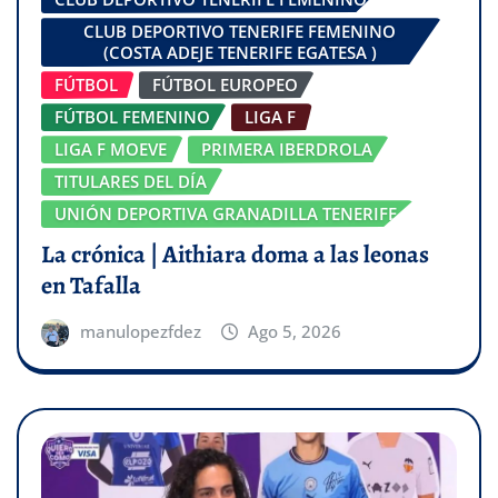
CLUB DEPORTIVO TENERIFE FEMENINO
(COSTA ADEJE TENERIFE EGATESA )
FÚTBOL
FÚTBOL EUROPEO
FÚTBOL FEMENINO
LIGA F
LIGA F MOEVE
PRIMERA IBERDROLA
TITULARES DEL DÍA
UNIÓN DEPORTIVA GRANADILLA TENERIFE
La crónica | Aithiara doma a las leonas
en Tafalla
manulopezfdez
Ago 5, 2026