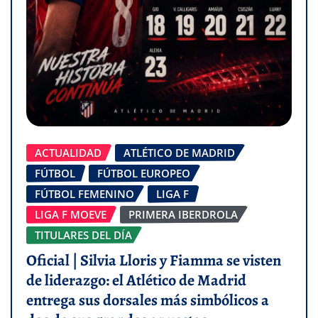
ACTUALIDAD
ATLÉTICO DE MADRID
FÚTBOL
FÚTBOL EUROPEO
FÚTBOL FEMENINO
LIGA F
LIGA F MOEVE
PRIMERA IBERDROLA
TITULARES DEL DÍA
Oficial | Silvia Lloris y Fiamma se visten
de liderazgo: el Atlético de Madrid
entrega sus dorsales más simbólicos a