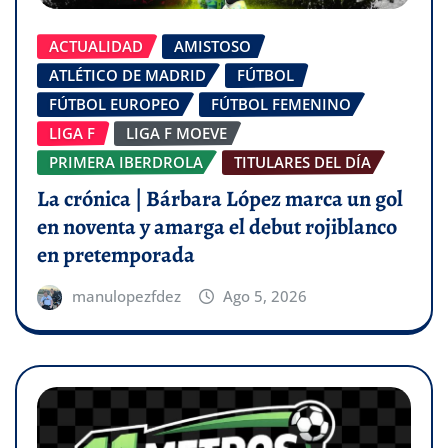
ACTUALIDAD
AMISTOSO
ATLÉTICO DE MADRID
FÚTBOL
FÚTBOL EUROPEO
FÚTBOL FEMENINO
LIGA F
LIGA F MOEVE
PRIMERA IBERDROLA
TITULARES DEL DÍA
La crónica | Bárbara López marca un gol
en noventa y amarga el debut rojiblanco
en pretemporada
manulopezfdez
Ago 5, 2026