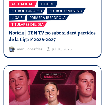
ACTUALIDAD
FÚTBOL
FÚTBOL EUROPEO
FÚTBOL FEMENINO
LIGA F
PRIMERA IBERDROLA
TITULARES DEL DÍA
Noticia | TEN TV no sabe si dará partidos
de la Liga F 2026-2027
manulopezfdez
Jul 30, 2026