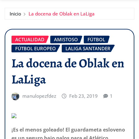
Inicio
La docena de Oblak en LaLiga
ACTUALIDAD
AMISTOSO
FÚTBOL
FÚTBOL EUROPEO
LALIGA SANTANDER
La docena de Oblak en
LaLiga
manulopezfdez
Feb 23, 2019
1
¡Es el menos goleado! El guardameta esloveno
es un seguro bajo palos para el Atlético.