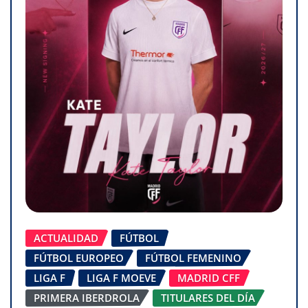
ACTUALIDAD
FÚTBOL
FÚTBOL EUROPEO
FÚTBOL FEMENINO
LIGA F
LIGA F MOEVE
MADRID CFF
PRIMERA IBERDROLA
TITULARES DEL DÍA