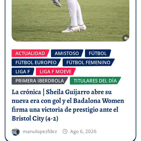
ACTUALIDAD
AMISTOSO
FÚTBOL
FÚTBOL EUROPEO
FÚTBOL FEMENINO
LIGA F
LIGA F MOEVE
PRIMERA IBERDROLA
TITULARES DEL DÍA
La crónica | Sheila Guijarro abre su
nueva era con gol y el Badalona Women
firma una victoria de prestigio ante el
Bristol City (4-2)
manulopezfdez
Ago 6, 2026