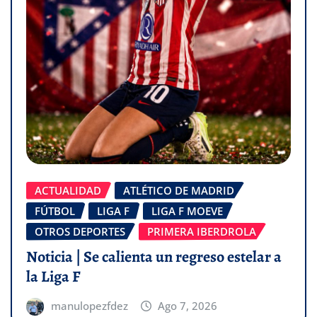
ACTUALIDAD
ATLÉTICO DE MADRID
FÚTBOL
LIGA F
LIGA F MOEVE
OTROS DEPORTES
PRIMERA IBERDROLA
Noticia | Se calienta un regreso estelar a
la Liga F
manulopezfdez
Ago 7, 2026