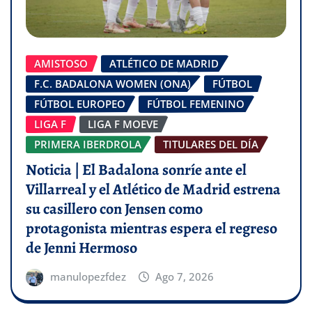
AMISTOSO
ATLÉTICO DE MADRID
F.C. BADALONA WOMEN (ONA)
FÚTBOL
FÚTBOL EUROPEO
FÚTBOL FEMENINO
LIGA F
LIGA F MOEVE
PRIMERA IBERDROLA
TITULARES DEL DÍA
Noticia | El Badalona sonríe ante el
Villarreal y el Atlético de Madrid estrena
su casillero con Jensen como
protagonista mientras espera el regreso
de Jenni Hermoso
manulopezfdez
Ago 7, 2026