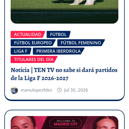
ACTUALIDAD
FÚTBOL
FÚTBOL EUROPEO
FÚTBOL FEMENINO
LIGA F
PRIMERA IBERDROLA
TITULARES DEL DÍA
Noticia | TEN TV no sabe si dará partidos
de la Liga F 2026-2027
manulopezfdez
Jul 30, 2026