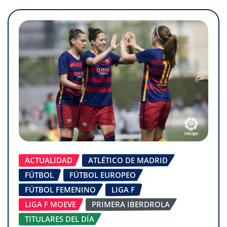
ACTUALIDAD
ATLÉTICO DE MADRID
FÚTBOL
FÚTBOL EUROPEO
FÚTBOL FEMENINO
LIGA F
LIGA F MOEVE
PRIMERA IBERDROLA
TITULARES DEL DÍA