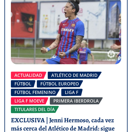
ACTUALIDAD
ATLÉTICO DE MADRID
FÚTBOL
FÚTBOL EUROPEO
FÚTBOL FEMENINO
LIGA F
LIGA F MOEVE
PRIMERA IBERDROLA
TITULARES DEL DÍA
EXCLUSIVA | Jenni Hermoso, cada vez
más cerca del Atlético de Madrid: sigue