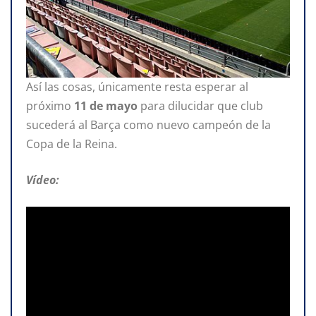
Así las cosas, únicamente resta esperar al
próximo
11 de mayo
para dilucidar que club
sucederá al Barça como nuevo campeón de la
Copa de la Reina.
Vídeo: