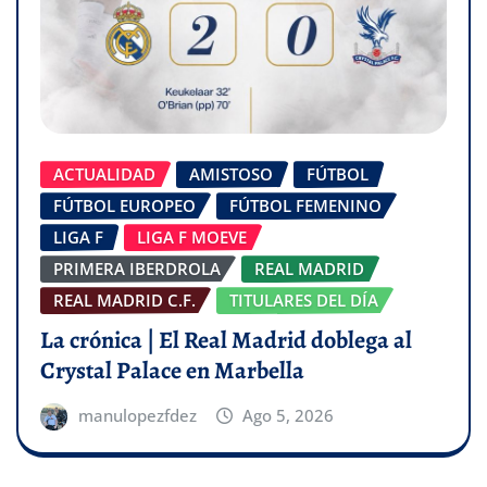
ACTUALIDAD
AMISTOSO
FÚTBOL
FÚTBOL EUROPEO
FÚTBOL FEMENINO
LIGA F
LIGA F MOEVE
PRIMERA IBERDROLA
REAL MADRID
REAL MADRID C.F.
TITULARES DEL DÍA
La crónica | El Real Madrid doblega al
Crystal Palace en Marbella
manulopezfdez
Ago 5, 2026