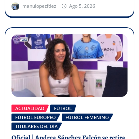
manulopezfdez
Ago 5, 2026
ACTUALIDAD
FÚTBOL
FÚTBOL EUROPEO
FÚTBOL FEMENINO
TITULARES DEL DÍA
Oficial | Andrea Sánchez Falcón se retira