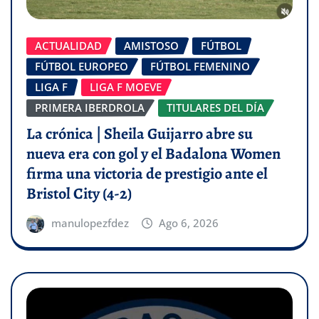
ACTUALIDAD
AMISTOSO
FÚTBOL
FÚTBOL EUROPEO
FÚTBOL FEMENINO
LIGA F
LIGA F MOEVE
PRIMERA IBERDROLA
TITULARES DEL DÍA
La crónica | Sheila Guijarro abre su
nueva era con gol y el Badalona Women
firma una victoria de prestigio ante el
Bristol City (4-2)
manulopezfdez
Ago 6, 2026