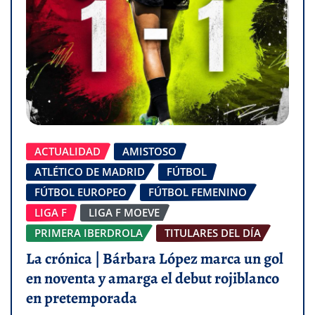
ACTUALIDAD
AMISTOSO
ATLÉTICO DE MADRID
FÚTBOL
FÚTBOL EUROPEO
FÚTBOL FEMENINO
LIGA F
LIGA F MOEVE
PRIMERA IBERDROLA
TITULARES DEL DÍA
La crónica | Bárbara López marca un gol
en noventa y amarga el debut rojiblanco
en pretemporada