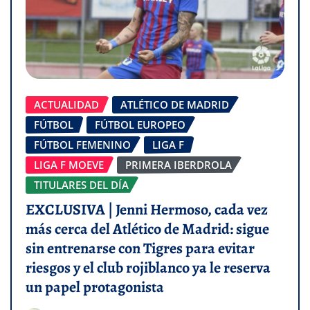
ACTUALIDAD
ATLÉTICO DE MADRID
FÚTBOL
FÚTBOL EUROPEO
FÚTBOL FEMENINO
LIGA F
LIGA F MOEVE
PRIMERA IBERDROLA
TITULARES DEL DÍA
EXCLUSIVA | Jenni Hermoso, cada vez
más cerca del Atlético de Madrid: sigue
sin entrenarse con Tigres para evitar
riesgos y el club rojiblanco ya le reserva
un papel protagonista