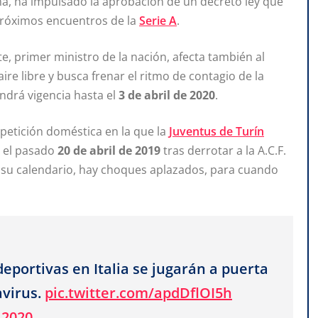
ana, ha impulsado la aprobación de un decreto ley que
 próximos encuentros de la
Serie A
.
, primer ministro de la nación, afecta también al
re libre y busca frenar el ritmo de contagio de la
ndrá vigencia hasta el
3 de abril de 2020
.
petición doméstica en la que la
Juventus de Turín
r el pasado
20 de abril de 2019
tras derrotar a la A.C.F.
e su calendario, hay choques aplazados, para cuando
deportivas en Italia se jugarán a puerta
avirus.
pic.twitter.com/apdDflOI5h
 2020