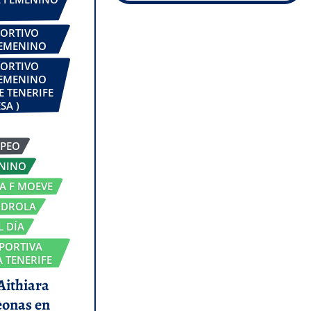
PORTIVO
FEMENINO
PORTIVO
FEMENINO
E TENERIFE
SA )
OPEO
ENINO
GA F MOEVE
RDROLA
L DÍA
PORTIVA
 TENERIFE
 Aithiara
eonas en