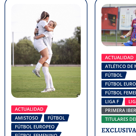
ACTUALIDAD
ATLÉTICO DE
FÚTBOL
FÚTBOL EUR
FÚTBOL FEM
LIGA F
LI
ACTUALIDAD
PRIMERA IBE
AMISTOSO
FÚTBOL
TITULARES DE
FÚTBOL EUROPEO
EXCLUSIVA 
FÚTBOL FEMENINO