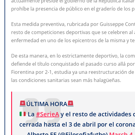
actualmente preside el gobierno de la República Itali
prohíbe la presencia de público en el graderío de los
Esta medida preventiva, rubricada por Guisseppe Conte
resto de competiciones deportivas que se celebren al ai
enfermedad en uno de los epicentros de la misma y te
De esta manera, en lo estrictamente deportivo, la com
defiende el título conquistado el pasado curso allá po
Fiorentina por 2-1, estudia ya una reestructuración d
las condiciones sanitarias sean más halagüeñas.
ÚLTIMA HORA
La
#SerieA
y el resto de actividades 
cerrada hasta el 3 de abril por el coron
— Alberto FF (@Filosofiafutbo)
March 4,