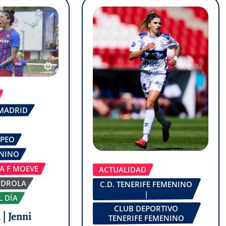
 MADRID
OPEO
ENINO
GA F MOEVE
ACTUALIDAD
RDROLA
C.D. TENERIFE FEMENINO
|
L DÍA
CLUB DEPORTIVO
| Jenni
TENERIFE FEMENINO