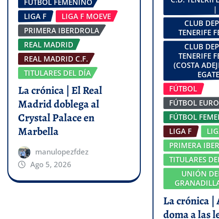
FÚTBOL FEMENINO
|
LIGA F
LIGA F MOEVE
CLUB DE
PRIMERA IBERDROLA
TENERIFE 
REAL MADRID
CLUB DE
TENERIFE 
REAL MADRID C.F.
(COSTA ADEJ
TITULARES DEL DÍA
EGATE
La crónica | El Real
FÚTBOL
Madrid doblega al
FÚTBOL EUR
Crystal Palace en
FÚTBOL FEM
Marbella
LIGA F
LI
PRIMERA IBE
manulopezfdez
TITULARES DE
Ago 5, 2026
UNIÓN DE
GRANADILLA
La crónica |
doma a las l