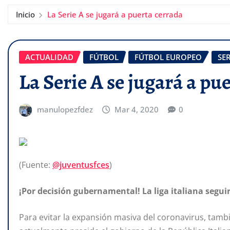
Inicio
La Serie A se jugará a puerta cerrada
ACTUALIDAD
FÚTBOL
FÚTBOL EUROPEO
SER
La Serie A se jugará a pu
manulopezfdez
Mar 4, 2020
0
(Fuente:
@juventusfces
)
¡Por decisión gubernamental! La liga italiana seguir
Para evitar la expansión masiva del coronavirus, tam