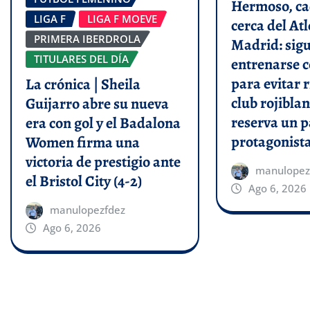
Hermoso, ca
LIGA F
LIGA F MOEVE
cerca del Atl
PRIMERA IBERDROLA
Madrid: sigu
TITULARES DEL DÍA
entrenarse c
para evitar r
La crónica | Sheila
club rojiblan
Guijarro abre su nueva
reserva un p
era con gol y el Badalona
protagonist
Women firma una
victoria de prestigio ante
manulopez
el Bristol City (4-2)
Ago 6, 2026
manulopezfdez
Ago 6, 2026