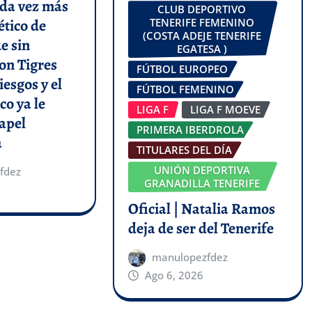
da vez más
CLUB DEPORTIVO
ético de
TENERIFE FEMENINO
(COSTA ADEJE TENERIFE
e sin
EGATESA )
on Tigres
FÚTBOL EUROPEO
iesgos y el
FÚTBOL FEMENINO
co ya le
LIGA F
LIGA F MOEVE
apel
PRIMERA IBERDROLA
a
TITULARES DEL DÍA
UNIÓN DEPORTIVA
fdez
GRANADILLA TENERIFE
Oficial | Natalia Ramos
deja de ser del Tenerife
manulopezfdez
Ago 6, 2026