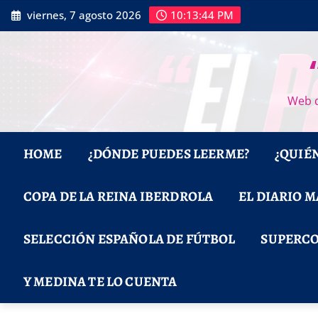
Saltar
viernes, 7 agosto 2026
10:13:45 PM
al
contenido
Web d
HOME
¿DÓNDE PUEDES LEERME?
¿QUIÉ
COPA DE LA REINA IBERDROLA
EL DIARIO 
SELECCIÓN ESPAÑOLA DE FÚTBOL
SUPERCO
Y MEDINA TE LO CUENTA