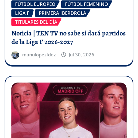
FÚTBOL EUROPEO
FÚTBOL FEMENINO
LIGA F
PRIMERA IBERDROLA
TITULARES DEL DÍA
Noticia | TEN TV no sabe si dará partidos
de la Liga F 2026-2027
manulopezfdez
Jul 30, 2026