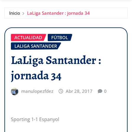
Inicio
LaLiga Santander : jornada 34
ACTUALIDAD
FÚTBOL
LALIGA SANTANDER
LaLiga Santander :
jornada 34
manulopezfdez
Abr 28, 2017
0
Sporting 1-1 Espanyol