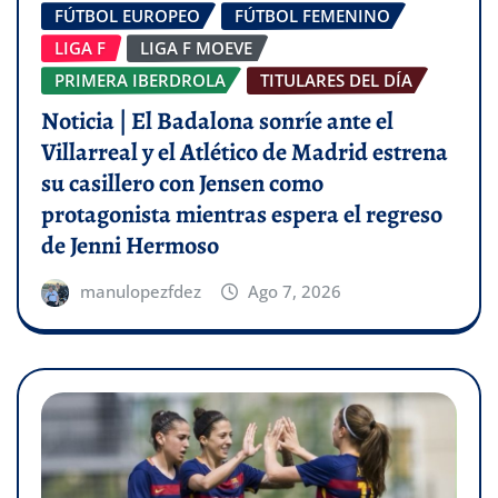
FÚTBOL EUROPEO
FÚTBOL FEMENINO
LIGA F
LIGA F MOEVE
PRIMERA IBERDROLA
TITULARES DEL DÍA
Noticia | El Badalona sonríe ante el
Villarreal y el Atlético de Madrid estrena
su casillero con Jensen como
protagonista mientras espera el regreso
de Jenni Hermoso
manulopezfdez
Ago 7, 2026