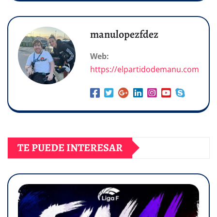
manulopezfdez
Web:
https://elpartidodemanu.com
TE PUEDE INTERESAR