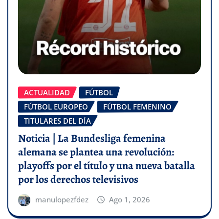
ACTUALIDAD
FÚTBOL
FÚTBOL EUROPEO
FÚTBOL FEMENINO
TITULARES DEL DÍA
Noticia | La Bundesliga femenina
alemana se plantea una revolución:
playoffs por el título y una nueva batalla
por los derechos televisivos
manulopezfdez
Ago 1, 2026