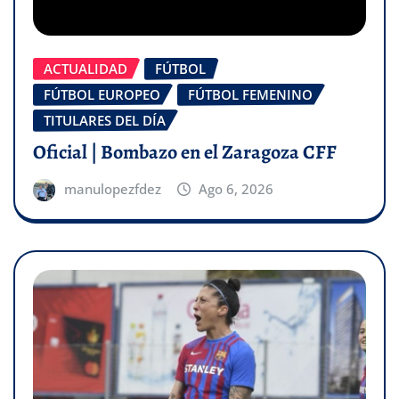
ACTUALIDAD
FÚTBOL
FÚTBOL EUROPEO
FÚTBOL FEMENINO
TITULARES DEL DÍA
Oficial | Bombazo en el Zaragoza CFF
manulopezfdez
Ago 6, 2026