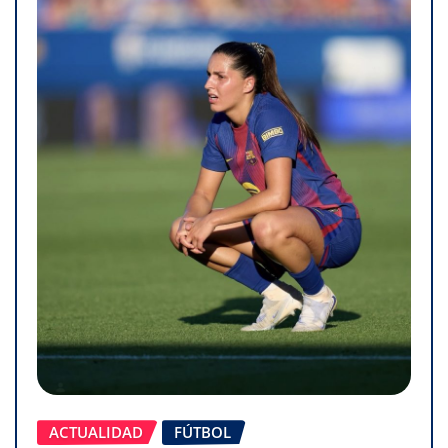
ACTUALIDAD
FÚTBOL