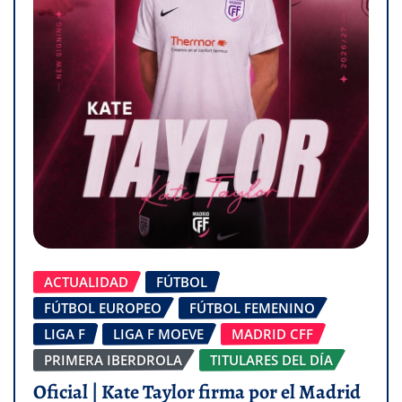
ACTUALIDAD
FÚTBOL
FÚTBOL EUROPEO
FÚTBOL FEMENINO
LIGA F
LIGA F MOEVE
MADRID CFF
PRIMERA IBERDROLA
TITULARES DEL DÍA
Oficial | Kate Taylor firma por el Madrid