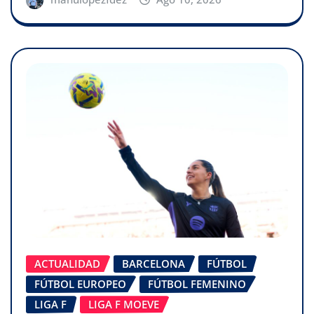
ACTUALIDAD
BARCELONA
FÚTBOL
FÚTBOL EUROPEO
FÚTBOL FEMENINO
LIGA F
LIGA F MOEVE