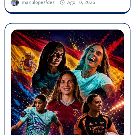
manulopezfdez
Ago 10, 2026