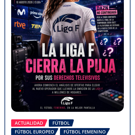
ACTUALIDAD
FÚTBOL
FÚTBOL EUROPEO
FÚTBOL FEMENINO