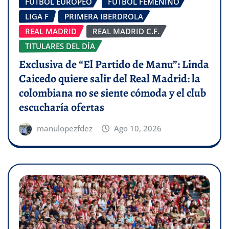
FÚTBOL EUROPEO
FÚTBOL FEMENINO
LIGA F
PRIMERA IBERDROLA
REAL MADRID
REAL MADRID C.F.
TITULARES DEL DÍA
Exclusiva de “El Partido de Manu”: Linda
Caicedo quiere salir del Real Madrid: la
colombiana no se siente cómoda y el club
escucharía ofertas
manulopezfdez
Ago 10, 2026