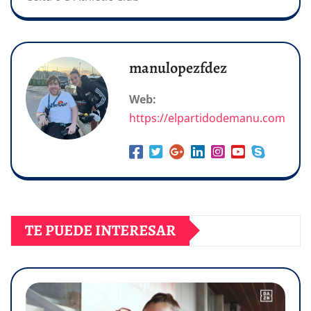
manulopezfdez
Web:
https://elpartidodemanu.com
TE PUEDE INTERESAR