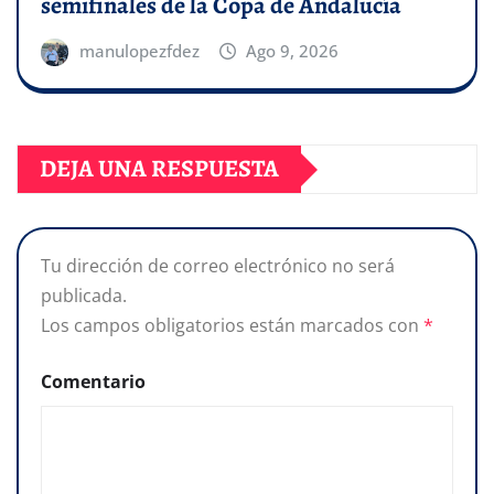
semifinales de la Copa de Andalucía
manulopezfdez
Ago 9, 2026
DEJA UNA RESPUESTA
Tu dirección de correo electrónico no será
publicada.
Los campos obligatorios están marcados con
*
Comentario