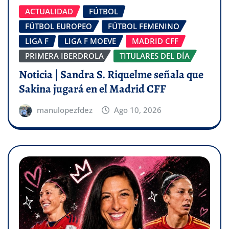
ACTUALIDAD
FÚTBOL
FÚTBOL EUROPEO
FÚTBOL FEMENINO
LIGA F
LIGA F MOEVE
MADRID CFF
PRIMERA IBERDROLA
TITULARES DEL DÍA
Noticia | Sandra S. Riquelme señala que
Sakina jugará en el Madrid CFF
manulopezfdez
Ago 10, 2026