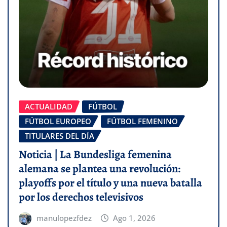
ACTUALIDAD
FÚTBOL
FÚTBOL EUROPEO
FÚTBOL FEMENINO
TITULARES DEL DÍA
Noticia | La Bundesliga femenina
alemana se plantea una revolución:
playoffs por el título y una nueva batalla
por los derechos televisivos
manulopezfdez
Ago 1, 2026