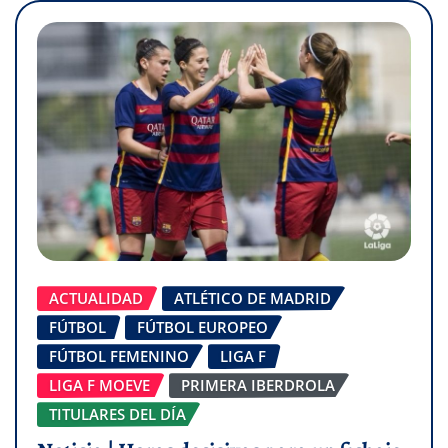
ACTUALIDAD
ATLÉTICO DE MADRID
FÚTBOL
FÚTBOL EUROPEO
FÚTBOL FEMENINO
LIGA F
LIGA F MOEVE
PRIMERA IBERDROLA
TITULARES DEL DÍA