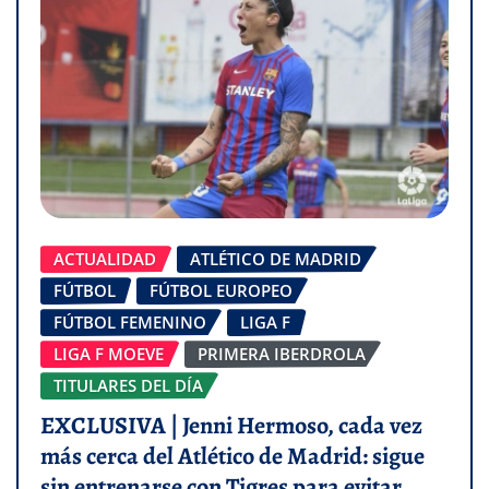
ACTUALIDAD
ATLÉTICO DE MADRID
FÚTBOL
FÚTBOL EUROPEO
FÚTBOL FEMENINO
LIGA F
LIGA F MOEVE
PRIMERA IBERDROLA
TITULARES DEL DÍA
EXCLUSIVA | Jenni Hermoso, cada vez
más cerca del Atlético de Madrid: sigue
sin entrenarse con Tigres para evitar