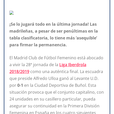
¡Se lo jugará todo en la última jornada! Las
madrileñas, a pesar de ser penúltimas en la
tabla clasificatoria, lo tiene más ‘asequible’
para firmar la permanencia.
El Madrid Club de Fútbol Femenino está abocado
a vivir la 28ª jornada de la
Liga Iberdrola
2018/2019
como una auténtica final. La escuadra
que preside Alfredo Ulloa ganó al Levante U.D.
por
0-1
en la Ciudad Deportiva de Buñol. Esta
situación provoca que el conjunto capitalino, con
24 unidades en su casillero particular, pueda
asegurar su continuidad en la Primera División
Femenina en España en los cuatro siguientes