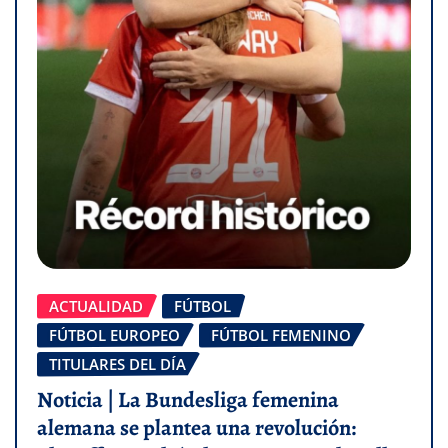
ACTUALIDAD
FÚTBOL
FÚTBOL EUROPEO
FÚTBOL FEMENINO
TITULARES DEL DÍA
Noticia | La Bundesliga femenina
alemana se plantea una revolución: