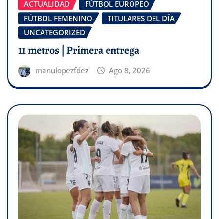
ACTUALIDAD
FÚTBOL EUROPEO
FÚTBOL FEMENINO
TITULARES DEL DÍA
UNCATEGORIZED
11 metros | Primera entrega
manulopezfdez
Ago 8, 2026