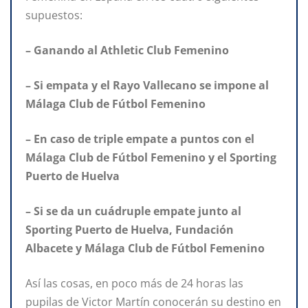
supuestos:
– Ganando al Athletic Club Femenino
– Si empata y el Rayo Vallecano se impone al
Málaga Club de Fútbol Femenino
– En caso de triple empate a puntos con el
Málaga Club de Fútbol Femenino y el Sporting
Puerto de Huelva
– Si se da un cuádruple empate junto al
Sporting Puerto de Huelva, Fundación
Albacete y Málaga Club de Fútbol Femenino
Así las cosas, en poco más de 24 horas las
pupilas de Victor Martín conocerán su destino en