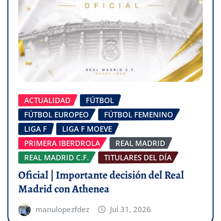
ACTUALIDAD
FÚTBOL
FÚTBOL EUROPEO
FÚTBOL FEMENINO
LIGA F
LIGA F MOEVE
PRIMERA IBERDROLA
REAL MADRID
REAL MADRID C.F.
TITULARES DEL DÍA
Oficial | Importante decisión del Real
Madrid con Athenea
manulopezfdez
Jul 31, 2026