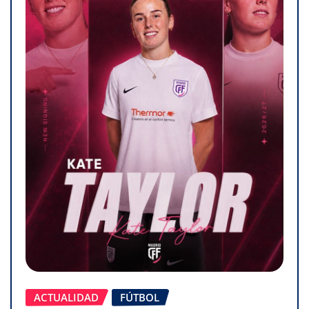
ACTUALIDAD
FÚTBOL