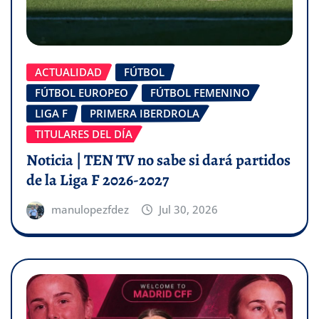
ACTUALIDAD
FÚTBOL
FÚTBOL EUROPEO
FÚTBOL FEMENINO
LIGA F
PRIMERA IBERDROLA
TITULARES DEL DÍA
Noticia | TEN TV no sabe si dará partidos
de la Liga F 2026-2027
manulopezfdez
Jul 30, 2026