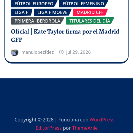
FÚTBOL EUROPEO
FÚTBOL FEMENINO
LIGA F
LIGA F MOEVE
MADRID CFF
PRIMERA IBERDROLA
TITULARES DEL DÍA
Oficial | Kate Taylor firma por el Madrid
CFF
manulopezfdez
Jul 29, 2026
Copyright © 2026 | Funciona con
WordPress
|
EditorPress
por
ThemeArile