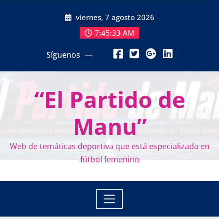
Saltar
viernes, 7 agosto 2026
al
contenido
7:45:35 AM
Síguenos
“El Partido de
Manu”
Web de temáticas deportiva que está especializada en
fútbol femenino