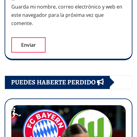
Guarda mi nombre, correo electrónico y web en
este navegador para la próxima vez que
comente.
PUEDES HABERTE PERDIDO