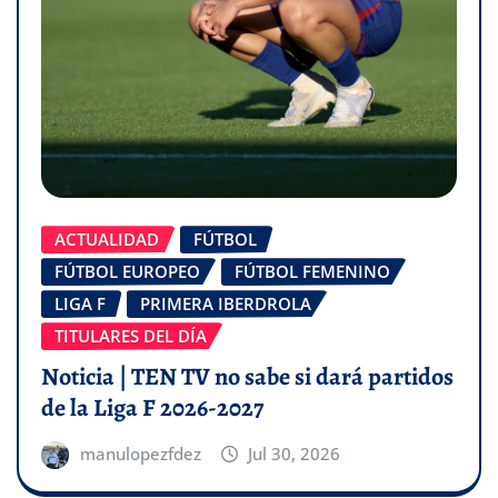
ACTUALIDAD
FÚTBOL
FÚTBOL EUROPEO
FÚTBOL FEMENINO
LIGA F
PRIMERA IBERDROLA
TITULARES DEL DÍA
Noticia | TEN TV no sabe si dará partidos
de la Liga F 2026-2027
manulopezfdez
Jul 30, 2026