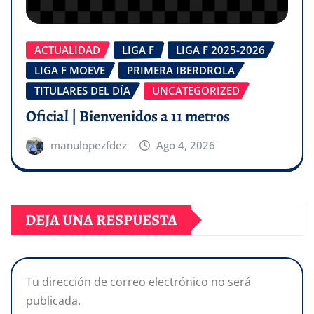
ACTUALIDAD
LIGA F
LIGA F 2025-2026
LIGA F MOEVE
PRIMERA IBERDROLA
TITULARES DEL DÍA
UNCATEGORIZED
Oficial | Bienvenidos a 11 metros
manulopezfdez
Ago 4, 2026
DEJA UNA RESPUESTA
Tu dirección de correo electrónico no será
publicada.