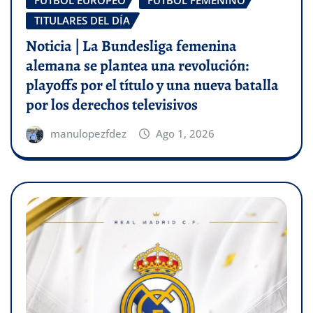
FÚTBOL EUROPEO
FÚTBOL FEMENINO
TITULARES DEL DÍA
Noticia | La Bundesliga femenina
alemana se plantea una revolución:
playoffs por el título y una nueva batalla
por los derechos televisivos
manulopezfdez
Ago 1, 2026