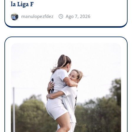
la Liga F
manulopezfdez
Ago 7, 2026