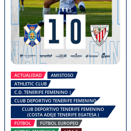
ACTUALIDAD
AMISTOSO
ATHLETIC CLUB
C.D. TENERIFE FEMENINO |
CLUB DEPORTIVO TENERIFE FEMENINO
CLUB DEPORTIVO TENERIFE FEMENINO
(COSTA ADEJE TENERIFE EGATESA )
FÚTBOL
FÚTBOL EUROPEO