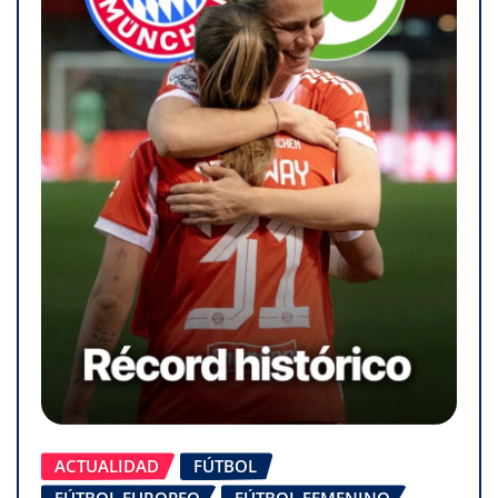
ACTUALIDAD
FÚTBOL