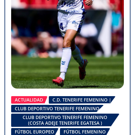
ACTUALIDAD
C.D. TENERIFE FEMENINO |
CLUB DEPORTIVO TENERIFE FEMENINO
CLUB DEPORTIVO TENERIFE FEMENINO
(COSTA ADEJE TENERIFE EGATESA )
FÚTBOL EUROPEO
FÚTBOL FEMENINO