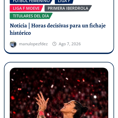
FÚTBOL FEMENINO
LIGA F
LIGA F MOEVE
PRIMERA IBERDROLA
TITULARES DEL DÍA
Noticia | Horas decisivas para un fichaje
histórico
manulopezfdez
Ago 7, 2026