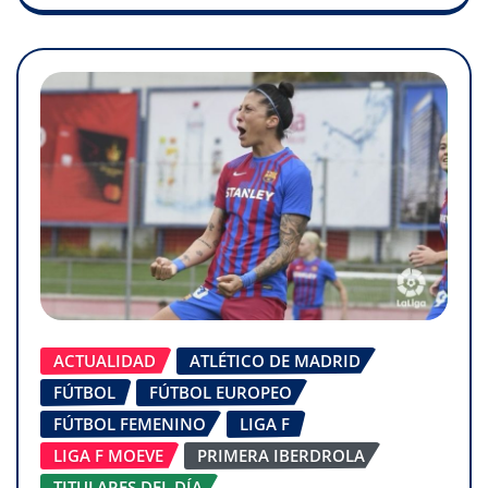
ACTUALIDAD
ATLÉTICO DE MADRID
FÚTBOL
FÚTBOL EUROPEO
FÚTBOL FEMENINO
LIGA F
LIGA F MOEVE
PRIMERA IBERDROLA
TITULARES DEL DÍA