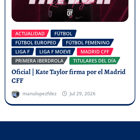
ACTUALIDAD
FÚTBOL
FÚTBOL EUROPEO
FÚTBOL FEMENINO
LIGA F
LIGA F MOEVE
MADRID CFF
PRIMERA IBERDROLA
TITULARES DEL DÍA
Oficial | Kate Taylor firma por el Madrid
CFF
manulopezfdez
Jul 29, 2026