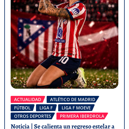
ACTUALIDAD
ATLÉTICO DE MADRID
FÚTBOL
LIGA F
LIGA F MOEVE
OTROS DEPORTES
PRIMERA IBERDROLA
Noticia | Se calienta un regreso estelar a