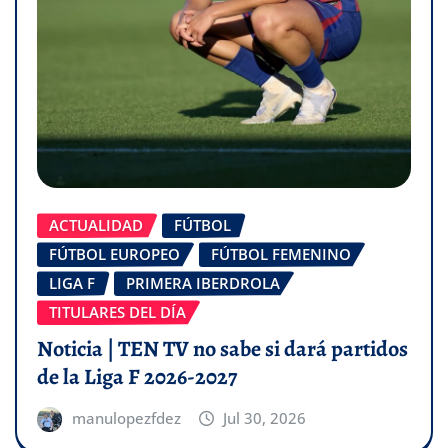
ACTUALIDAD
FÚTBOL
FÚTBOL EUROPEO
FÚTBOL FEMENINO
LIGA F
PRIMERA IBERDROLA
TITULARES DEL DÍA
Noticia | TEN TV no sabe si dará partidos
de la Liga F 2026-2027
manulopezfdez
Jul 30, 2026