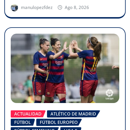
manulopezfdez
Ago 8, 2026
ACTUALIDAD
ATLÉTICO DE MADRID
FÚTBOL
FÚTBOL EUROPEO