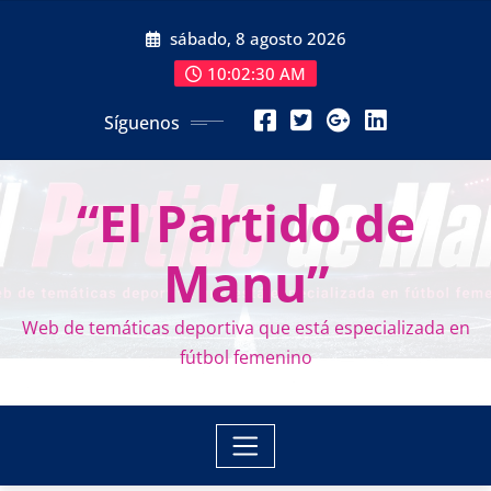
Saltar
sábado, 8 agosto 2026
al
contenido
10:02:32 AM
Síguenos
“El Partido de
Manu”
Web de temáticas deportiva que está especializada en
fútbol femenino