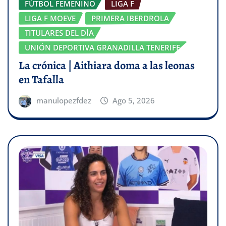
FÚTBOL FEMENINO
LIGA F
LIGA F MOEVE
PRIMERA IBERDROLA
TITULARES DEL DÍA
UNIÓN DEPORTIVA GRANADILLA TENERIFE
La crónica | Aithiara doma a las leonas
en Tafalla
manulopezfdez
Ago 5, 2026