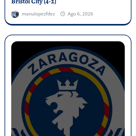
Bristol City (4-2)
manulopezfdez
Ago 6, 2026