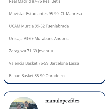
Real Madrid 87-76 Real Betis
Movistar Estudiantes 95-90 ICL Manresa
UCAM Murcia 99-62 Fuenlabrada
Unicaja 93-69 Morabanc Andorra
Zaragoza 71-69 Joventut
Valencia Basket 76-59 Barcelona Lassa
Bilbao Basket 85-90 Obradoiro
manulopezfdez