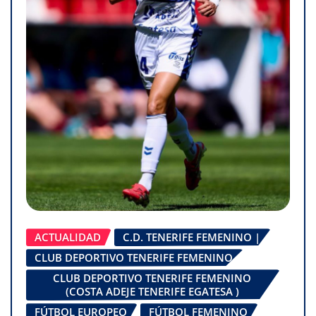
ACTUALIDAD
C.D. TENERIFE FEMENINO |
CLUB DEPORTIVO TENERIFE FEMENINO
CLUB DEPORTIVO TENERIFE FEMENINO
(COSTA ADEJE TENERIFE EGATESA )
FÚTBOL EUROPEO
FÚTBOL FEMENINO