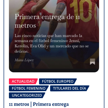
ACTUALIDAD
FÚTBOL EUROPEO
FÚTBOL FEMENINO
TITULARES DEL DÍA
UNCATEGORIZED
11 metros | Primera entrega