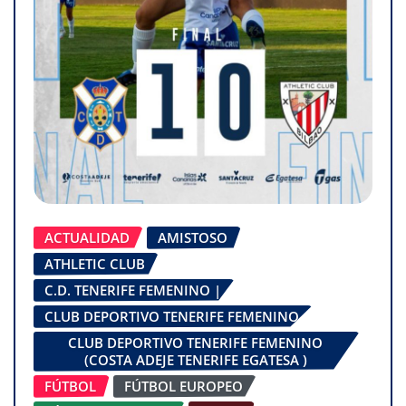
ACTUALIDAD
AMISTOSO
ATHLETIC CLUB
C.D. TENERIFE FEMENINO |
CLUB DEPORTIVO TENERIFE FEMENINO
CLUB DEPORTIVO TENERIFE FEMENINO
(COSTA ADEJE TENERIFE EGATESA )
FÚTBOL
FÚTBOL EUROPEO