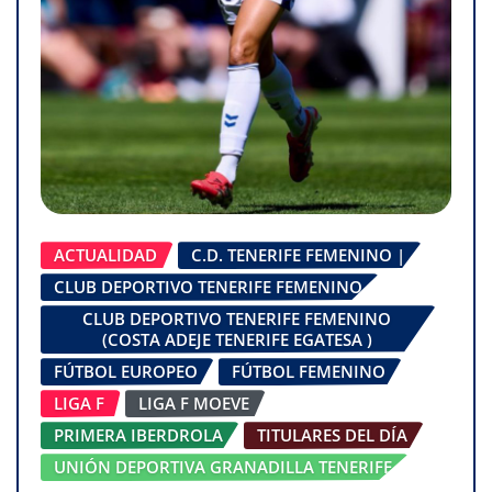
ACTUALIDAD
C.D. TENERIFE FEMENINO |
CLUB DEPORTIVO TENERIFE FEMENINO
CLUB DEPORTIVO TENERIFE FEMENINO
(COSTA ADEJE TENERIFE EGATESA )
FÚTBOL EUROPEO
FÚTBOL FEMENINO
LIGA F
LIGA F MOEVE
PRIMERA IBERDROLA
TITULARES DEL DÍA
UNIÓN DEPORTIVA GRANADILLA TENERIFE