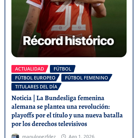
ACTUALIDAD
FÚTBOL
FÚTBOL EUROPEO
FÚTBOL FEMENINO
TITULARES DEL DÍA
Noticia | La Bundesliga femenina
alemana se plantea una revolución:
playoffs por el título y una nueva batalla
por los derechos televisivos
manulopezfdez
Ago 1, 2026