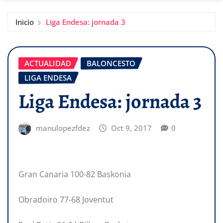
Inicio
Liga Endesa: jornada 3
ACTUALIDAD
BALONCESTO
LIGA ENDESA
Liga Endesa: jornada 3
manulopezfdez
Oct 9, 2017
0
Gran Canaria 100-82 Baskonia
Obradoiro 77-68 Joventut