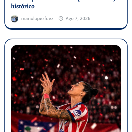
histórico
manulopezfdez
Ago 7, 2026