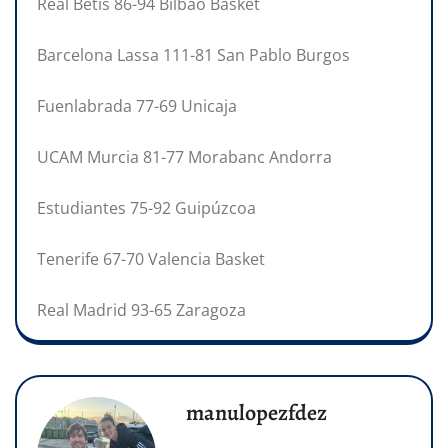
Real Betis 86-94 Bilbao Basket
Barcelona Lassa 111-81 San Pablo Burgos
Fuenlabrada 77-69 Unicaja
UCAM Murcia 81-77 Morabanc Andorra
Estudiantes 75-92 Guipúzcoa
Tenerife 67-70 Valencia Basket
Real Madrid 93-65 Zaragoza
manulopezfdez