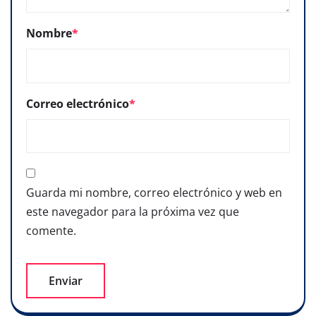
Nombre
*
Correo electrónico
*
Guarda mi nombre, correo electrónico y web en
este navegador para la próxima vez que
comente.