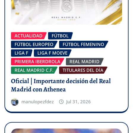
ACTUALIDAD
FÚTBOL
FÚTBOL EUROPEO
FÚTBOL FEMENINO
LIGA F
LIGA F MOEVE
PRIMERA IBERDROLA
REAL MADRID
REAL MADRID C.F.
TITULARES DEL DÍA
Oficial | Importante decisión del Real
Madrid con Athenea
manulopezfdez
Jul 31, 2026