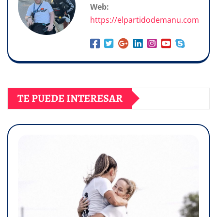
Web:
https://elpartidodemanu.com
TE PUEDE INTERESAR