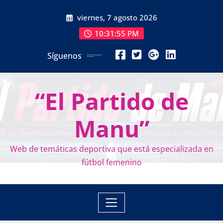
Saltar
viernes, 7 agosto 2026
al
contenido
10:31:57 PM
Síguenos
“El Partido de
Manu”
Web de temáticas deportiva que está especializada en
fútbol femenino