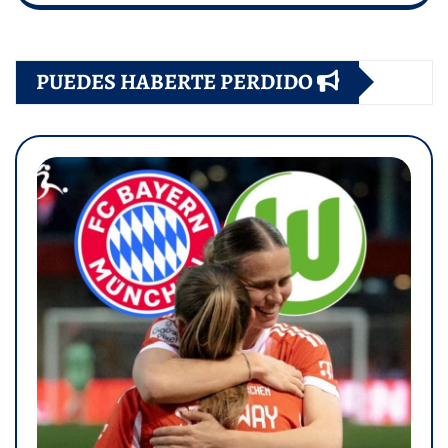
PUEDES HABERTE PERDIDO