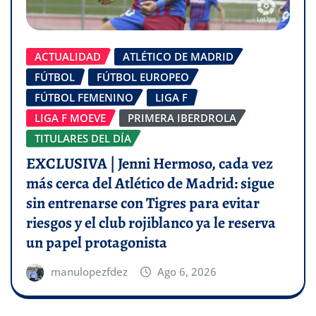
ACTUALIDAD
ATLÉTICO DE MADRID
FÚTBOL
FÚTBOL EUROPEO
FÚTBOL FEMENINO
LIGA F
LIGA F MOEVE
PRIMERA IBERDROLA
TITULARES DEL DÍA
EXCLUSIVA | Jenni Hermoso, cada vez
más cerca del Atlético de Madrid: sigue
sin entrenarse con Tigres para evitar
riesgos y el club rojiblanco ya le reserva
un papel protagonista
manulopezfdez
Ago 6, 2026