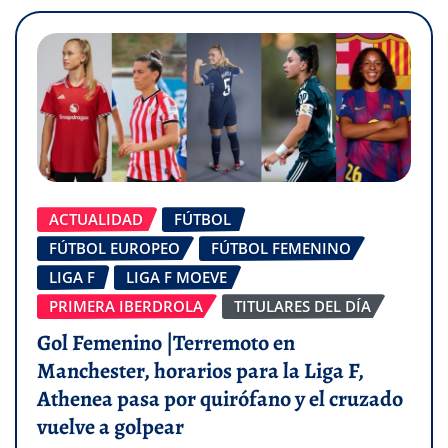
ACTUALIDAD
FÚTBOL
FÚTBOL EUROPEO
FÚTBOL FEMENINO
LIGA F
LIGA F MOEVE
PRIMERA IBERDROLA
TITULARES DEL DÍA
Gol Femenino |Terremoto en
Manchester, horarios para la Liga F,
Athenea pasa por quirófano y el cruzado
vuelve a golpear