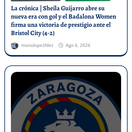
La crónica | Sheila Guijarro abre su
nueva era con gol y el Badalona Women
firma una victoria de prestigio ante el
Bristol City (4-2)
manulopezfdez
Ago 6, 2026