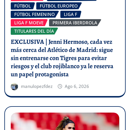
FÚTBOL
FÚTBOL EUROPEO
FÚTBOL FEMENINO
LIGA F
LIGA F MOEVE
PRIMERA IBERDROLA
TITULARES DEL DÍA
EXCLUSIVA | Jenni Hermoso, cada vez
más cerca del Atlético de Madrid: sigue
sin entrenarse con Tigres para evitar
riesgos y el club rojiblanco ya le reserva
un papel protagonista
manulopezfdez
Ago 6, 2026