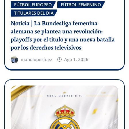
FÚTBOL EUROPEO
FÚTBOL FEMENINO
TITULARES DEL DÍA
Noticia | La Bundesliga femenina
alemana se plantea una revolución:
playoffs por el título y una nueva batalla
por los derechos televisivos
manulopezfdez
Ago 1, 2026