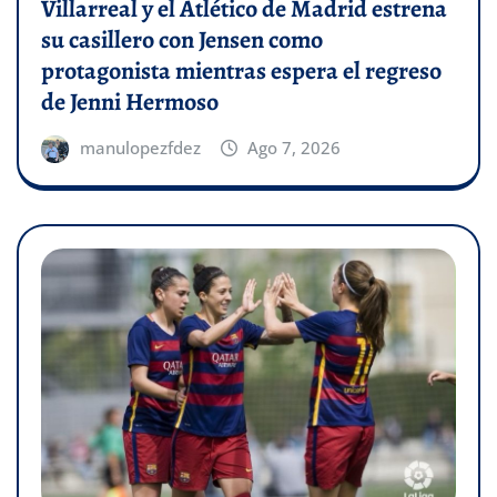
Villarreal y el Atlético de Madrid estrena
su casillero con Jensen como
protagonista mientras espera el regreso
de Jenni Hermoso
manulopezfdez
Ago 7, 2026