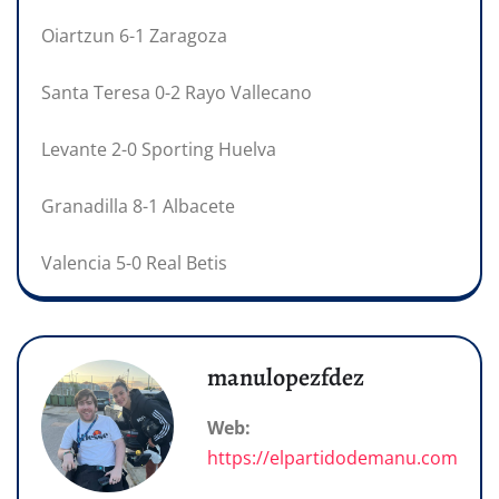
Oiartzun 6-1 Zaragoza
Santa Teresa 0-2 Rayo Vallecano
Levante 2-0 Sporting Huelva
Granadilla 8-1 Albacete
Valencia 5-0 Real Betis
manulopezfdez
Web:
https://elpartidodemanu.com