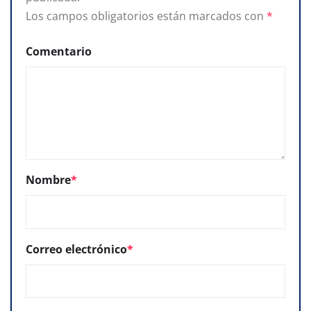
Los campos obligatorios están marcados con
*
Comentario
Nombre
*
Correo electrónico
*