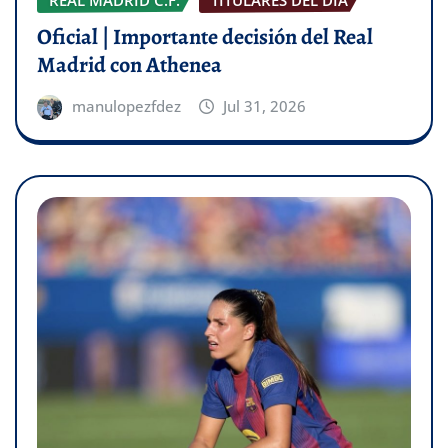
REAL MADRID C.F.
TITULARES DEL DÍA
Oficial | Importante decisión del Real
Madrid con Athenea
manulopezfdez
Jul 31, 2026