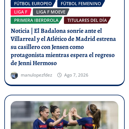
FÚTBOL EUROPEO
FÚTBOL FEMENINO
LIGA F
LIGA F MOEVE
PRIMERA IBERDROLA
TITULARES DEL DÍA
Noticia | El Badalona sonríe ante el
Villarreal y el Atlético de Madrid estrena
su casillero con Jensen como
protagonista mientras espera el regreso
de Jenni Hermoso
manulopezfdez
Ago 7, 2026