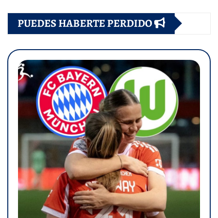
PUEDES HABERTE PERDIDO