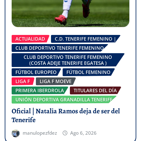
ACTUALIDAD
C.D. TENERIFE FEMENINO |
CLUB DEPORTIVO TENERIFE FEMENINO
CLUB DEPORTIVO TENERIFE FEMENINO
(COSTA ADEJE TENERIFE EGATESA )
FÚTBOL EUROPEO
FÚTBOL FEMENINO
LIGA F
LIGA F MOEVE
PRIMERA IBERDROLA
TITULARES DEL DÍA
UNIÓN DEPORTIVA GRANADILLA TENERIFE
Oficial | Natalia Ramos deja de ser del
Tenerife
manulopezfdez
Ago 6, 2026