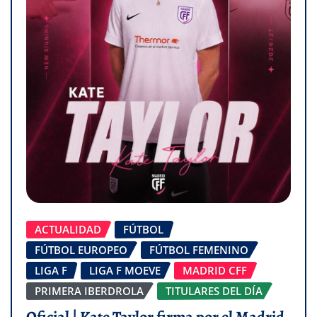
ACTUALIDAD
FÚTBOL
FÚTBOL EUROPEO
FÚTBOL FEMENINO
LIGA F
LIGA F MOEVE
MADRID CFF
PRIMERA IBERDROLA
TITULARES DEL DÍA
Oficial | Kate Taylor firma por el Madrid