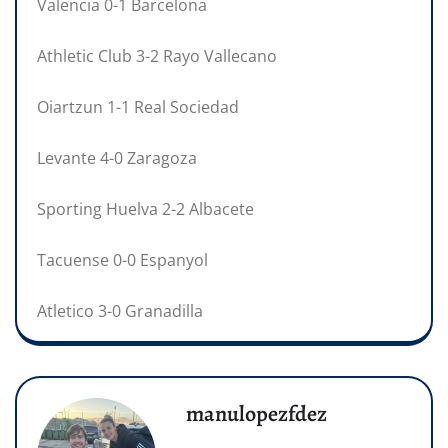
Valencia 0-1 Barcelona
Athletic Club 3-2 Rayo Vallecano
Oiartzun 1-1 Real Sociedad
Levante 4-0 Zaragoza
Sporting Huelva 2-2 Albacete
Tacuense 0-0 Espanyol
Atletico 3-0 Granadilla
manulopezfdez