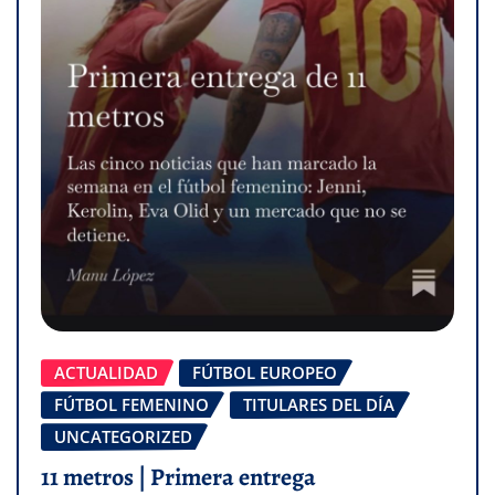
ACTUALIDAD
FÚTBOL EUROPEO
FÚTBOL FEMENINO
TITULARES DEL DÍA
UNCATEGORIZED
11 metros | Primera entrega