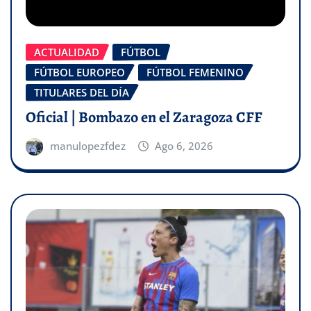
ACTUALIDAD
FÚTBOL
FÚTBOL EUROPEO
FÚTBOL FEMENINO
TITULARES DEL DÍA
Oficial | Bombazo en el Zaragoza CFF
manulopezfdez
Ago 6, 2026