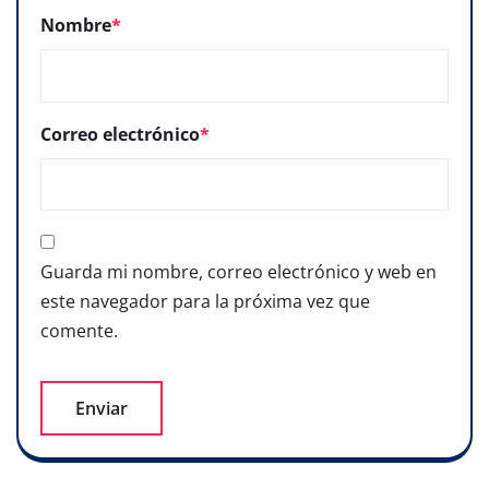
Nombre
*
Correo electrónico
*
Guarda mi nombre, correo electrónico y web en
este navegador para la próxima vez que
comente.