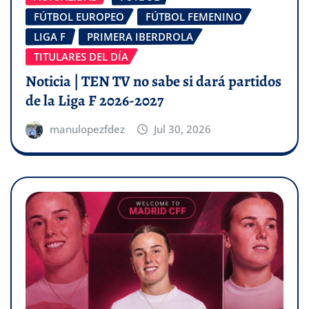
FÚTBOL EUROPEO
FÚTBOL FEMENINO
LIGA F
PRIMERA IBERDROLA
TITULARES DEL DÍA
Noticia | TEN TV no sabe si dará partidos
de la Liga F 2026-2027
manulopezfdez
Jul 30, 2026