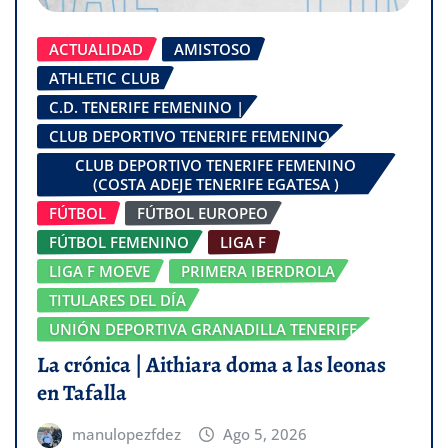
ACTUALIDAD
AMISTOSO
ATHLETIC CLUB
C.D. TENERIFE FEMENINO |
CLUB DEPORTIVO TENERIFE FEMENINO
CLUB DEPORTIVO TENERIFE FEMENINO
(COSTA ADEJE TENERIFE EGATESA )
FÚTBOL
FÚTBOL EUROPEO
FÚTBOL FEMENINO
LIGA F
LIGA F MOEVE
PRIMERA IBERDROLA
TITULARES DEL DÍA
UNIÓN DEPORTIVA GRANADILLA TENERIFE
La crónica | Aithiara doma a las leonas
en Tafalla
manulopezfdez
Ago 5, 2026