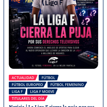
ACTUALIDAD
FÚTBOL
FÚTBOL EUROPEO
FÚTBOL FEMENINO
LIGA F
LIGA F MOEVE
TITULARES DEL DÍA