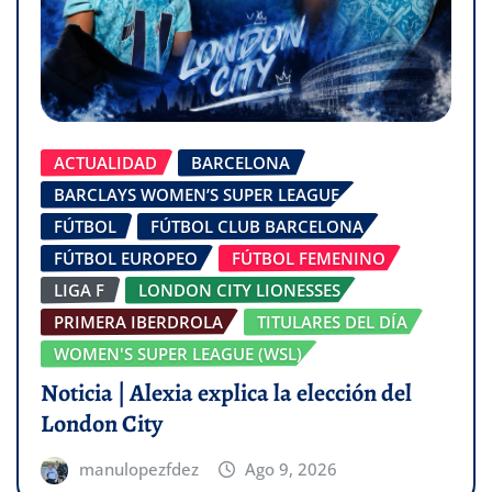
ACTUALIDAD
BARCELONA
BARCLAYS WOMEN’S SUPER LEAGUE
FÚTBOL
FÚTBOL CLUB BARCELONA
FÚTBOL EUROPEO
FÚTBOL FEMENINO
LIGA F
LONDON CITY LIONESSES
PRIMERA IBERDROLA
TITULARES DEL DÍA
WOMEN'S SUPER LEAGUE (WSL)
Noticia | Alexia explica la elección del
London City
manulopezfdez
Ago 9, 2026