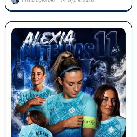
manulopezfdez
Ago 9, 2026