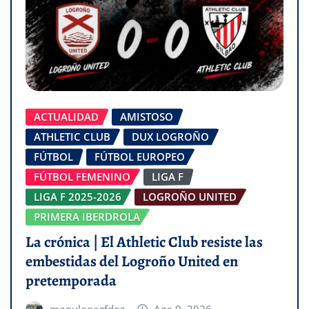
ACTUALIDAD
AMISTOSO
ATHLETIC CLUB
DUX LOGROÑO
FÚTBOL
FÚTBOL EUROPEO
FÚTBOL FEMENINO
LIGA F
LIGA F 2025-2026
LOGROÑO UNITED
PRIMERA IBERDROLA
La crónica | El Athletic Club resiste las
embestidas del Logroño United en
pretemporada