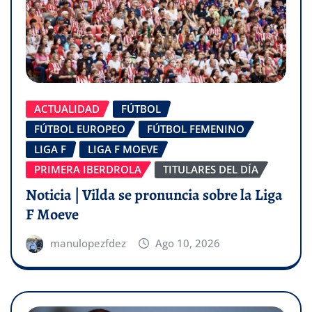
ACTUALIDAD
FÚTBOL
FÚTBOL EUROPEO
FÚTBOL FEMENINO
LIGA F
LIGA F MOEVE
PRIMERA IBERDROLA
TITULARES DEL DÍA
Noticia | Vilda se pronuncia sobre la Liga
F Moeve
manulopezfdez
Ago 10, 2026