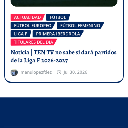
ACTUALIDAD
FÚTBOL
FÚTBOL EUROPEO
FÚTBOL FEMENINO
LIGA F
PRIMERA IBERDROLA
TITULARES DEL DÍA
Noticia | TEN TV no sabe si dará partidos
de la Liga F 2026-2027
manulopezfdez
Jul 30, 2026