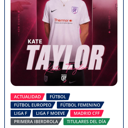
ACTUALIDAD
FÚTBOL
FÚTBOL EUROPEO
FÚTBOL FEMENINO
LIGA F
LIGA F MOEVE
MADRID CFF
PRIMERA IBERDROLA
TITULARES DEL DÍA