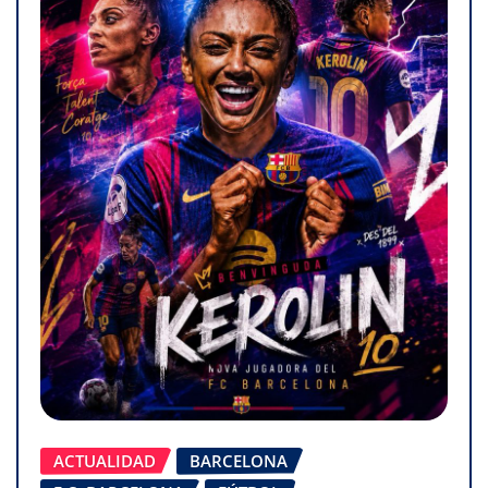
ACTUALIDAD
BARCELONA