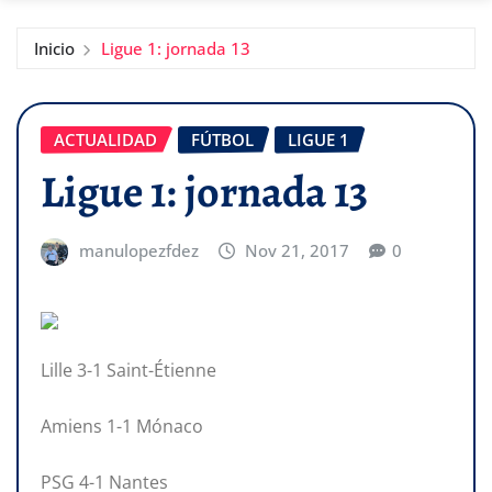
Inicio
Ligue 1: jornada 13
ACTUALIDAD
FÚTBOL
LIGUE 1
Ligue 1: jornada 13
manulopezfdez
Nov 21, 2017
0
Lille 3-1 Saint-Étienne
Amiens 1-1 Mónaco
PSG 4-1 Nantes