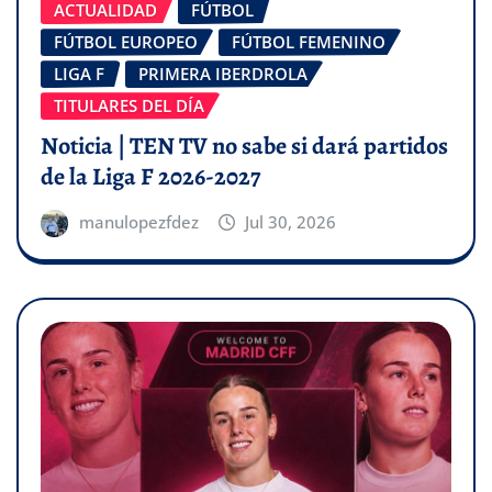
ACTUALIDAD
FÚTBOL
FÚTBOL EUROPEO
FÚTBOL FEMENINO
LIGA F
PRIMERA IBERDROLA
TITULARES DEL DÍA
Noticia | TEN TV no sabe si dará partidos
de la Liga F 2026-2027
manulopezfdez
Jul 30, 2026