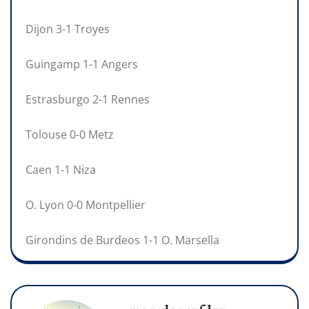
Dijon 3-1 Troyes
Guingamp 1-1 Angers
Estrasburgo 2-1 Rennes
Tolouse 0-0 Metz
Caen 1-1 Niza
O. Lyon 0-0 Montpellier
Girondins de Burdeos 1-1 O. Marsella