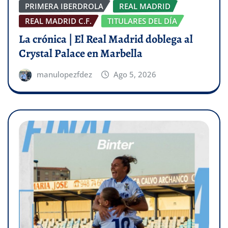
PRIMERA IBERDROLA
REAL MADRID
REAL MADRID C.F.
TITULARES DEL DÍA
La crónica | El Real Madrid doblega al
Crystal Palace en Marbella
manulopezfdez
Ago 5, 2026