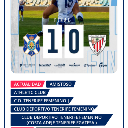
ACTUALIDAD
AMISTOSO
ATHLETIC CLUB
C.D. TENERIFE FEMENINO |
CLUB DEPORTIVO TENERIFE FEMENINO
CLUB DEPORTIVO TENERIFE FEMENINO
(COSTA ADEJE TENERIFE EGATESA )