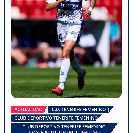
ACTUALIDAD
C.D. TENERIFE FEMENINO |
CLUB DEPORTIVO TENERIFE FEMENINO
CLUB DEPORTIVO TENERIFE FEMENINO
(COSTA ADEJE TENERIFE EGATESA )