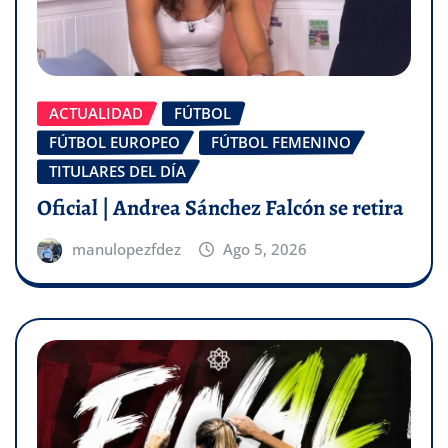
ACTUALIDAD
FÚTBOL
FÚTBOL EUROPEO
FÚTBOL FEMENINO
TITULARES DEL DÍA
Oficial | Andrea Sánchez Falcón se retira
manulopezfdez
Ago 5, 2026