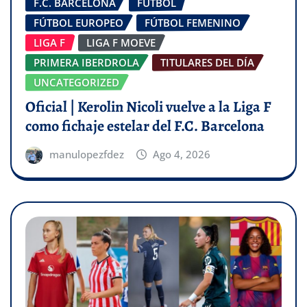
F.C. BARCELONA
FÚTBOL
FÚTBOL EUROPEO
FÚTBOL FEMENINO
LIGA F
LIGA F MOEVE
PRIMERA IBERDROLA
TITULARES DEL DÍA
UNCATEGORIZED
Oficial | Kerolin Nicoli vuelve a la Liga F
como fichaje estelar del F.C. Barcelona
manulopezfdez
Ago 4, 2026