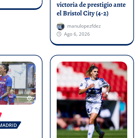
victoria de prestigio ante
el Bristol City (4-2)
manulopezfdez
Ago 6, 2026
 MADRID