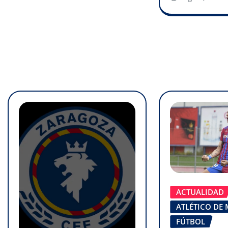
ACTUALIDAD
ATLÉTICO DE
FÚTBOL