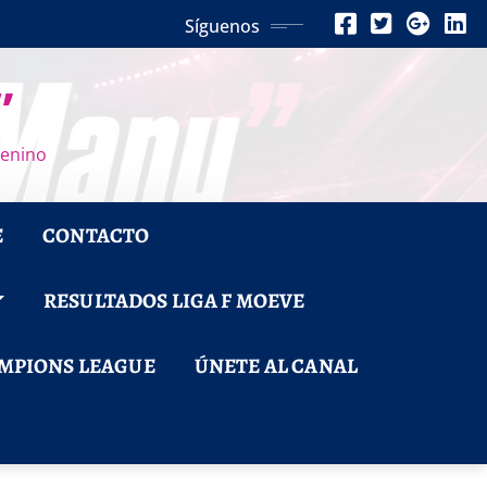
Síguenos
”
menino
E
CONTACTO
RESULTADOS LIGA F MOEVE
MPIONS LEAGUE
ÚNETE AL CANAL