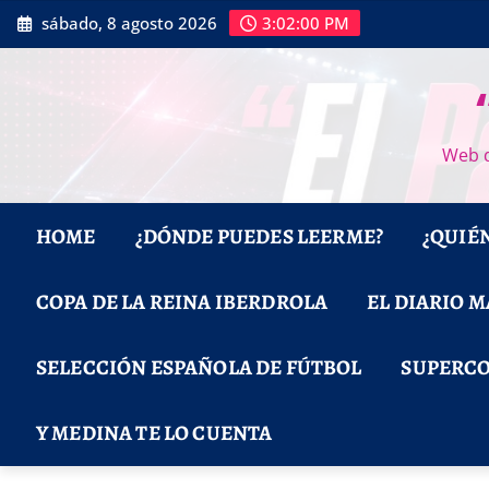
Saltar
sábado, 8 agosto 2026
3:02:01 PM
al
contenido
Web d
HOME
¿DÓNDE PUEDES LEERME?
¿QUIÉ
COPA DE LA REINA IBERDROLA
EL DIARIO 
SELECCIÓN ESPAÑOLA DE FÚTBOL
SUPERCO
Y MEDINA TE LO CUENTA