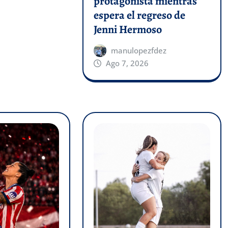
protagonista mientras
espera el regreso de
Jenni Hermoso
manulopezfdez
Ago 7, 2026