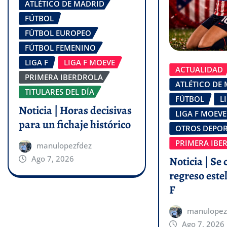
ATLÉTICO DE MADRID
FÚTBOL
FÚTBOL EUROPEO
FÚTBOL FEMENINO
LIGA F
LIGA F MOEVE
ACTUALIDAD
PRIMERA IBERDROLA
ATLÉTICO DE
TITULARES DEL DÍA
FÚTBOL
L
Noticia | Horas decisivas
LIGA F MOEVE
para un fichaje histórico
OTROS DEPOR
PRIMERA IBE
manulopezfdez
Ago 7, 2026
Noticia | Se 
regreso estel
F
manulopez
Ago 7, 2026