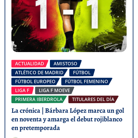
ACTUALIDAD
AMISTOSO
ATLÉTICO DE MADRID
FÚTBOL
FÚTBOL EUROPEO
FÚTBOL FEMENINO
LIGA F
LIGA F MOEVE
PRIMERA IBERDROLA
TITULARES DEL DÍA
La crónica | Bárbara López marca un gol
en noventa y amarga el debut rojiblanco
en pretemporada