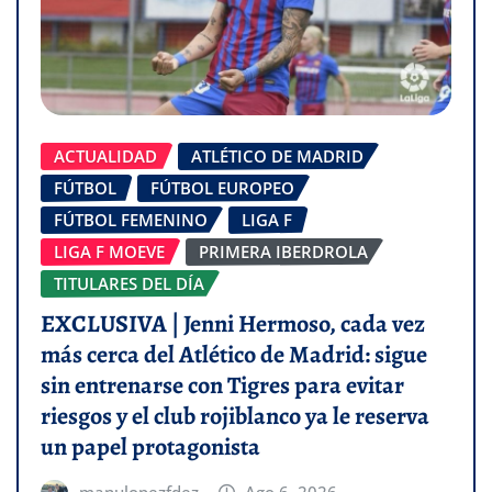
ACTUALIDAD
ATLÉTICO DE MADRID
FÚTBOL
FÚTBOL EUROPEO
FÚTBOL FEMENINO
LIGA F
LIGA F MOEVE
PRIMERA IBERDROLA
TITULARES DEL DÍA
EXCLUSIVA | Jenni Hermoso, cada vez
más cerca del Atlético de Madrid: sigue
sin entrenarse con Tigres para evitar
riesgos y el club rojiblanco ya le reserva
un papel protagonista
manulopezfdez
Ago 6, 2026