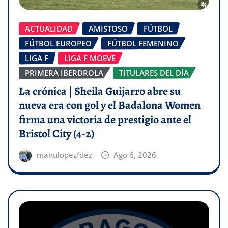
ACTUALIDAD
AMISTOSO
FÚTBOL
FÚTBOL EUROPEO
FÚTBOL FEMENINO
LIGA F
LIGA F MOEVE
PRIMERA IBERDROLA
TITULARES DEL DÍA
La crónica | Sheila Guijarro abre su
nueva era con gol y el Badalona Women
firma una victoria de prestigio ante el
Bristol City (4-2)
manulopezfdez
Ago 6, 2026