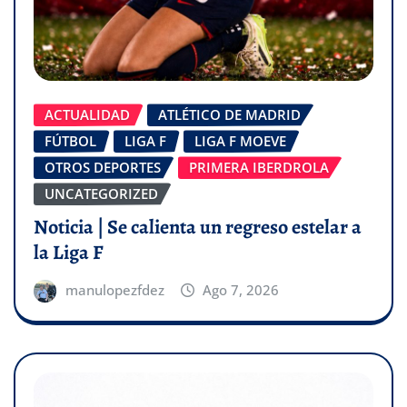
ACTUALIDAD
ATLÉTICO DE MADRID
FÚTBOL
LIGA F
LIGA F MOEVE
OTROS DEPORTES
PRIMERA IBERDROLA
UNCATEGORIZED
Noticia | Se calienta un regreso estelar a
la Liga F
manulopezfdez
Ago 7, 2026