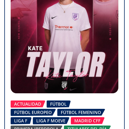
ACTUALIDAD
FÚTBOL
FÚTBOL EUROPEO
FÚTBOL FEMENINO
LIGA F
LIGA F MOEVE
MADRID CFF
PRIMERA IBERDROLA
TITULARES DEL DÍA