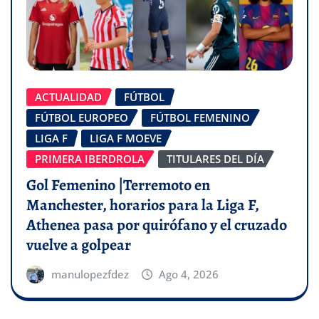
ACTUALIDAD
FÚTBOL
FÚTBOL EUROPEO
FÚTBOL FEMENINO
LIGA F
LIGA F MOEVE
PRIMERA IBERDROLA
TITULARES DEL DÍA
Gol Femenino |Terremoto en
Manchester, horarios para la Liga F,
Athenea pasa por quirófano y el cruzado
vuelve a golpear
manulopezfdez
Ago 4, 2026