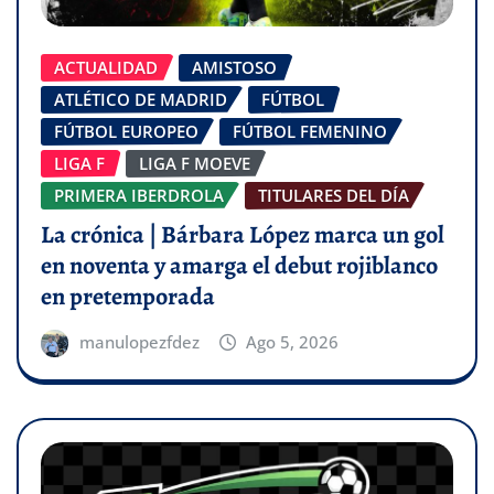
ACTUALIDAD
AMISTOSO
ATLÉTICO DE MADRID
FÚTBOL
FÚTBOL EUROPEO
FÚTBOL FEMENINO
LIGA F
LIGA F MOEVE
PRIMERA IBERDROLA
TITULARES DEL DÍA
La crónica | Bárbara López marca un gol
en noventa y amarga el debut rojiblanco
en pretemporada
manulopezfdez
Ago 5, 2026