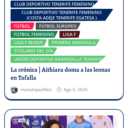
CLUB DEPORTIVO TENERIFE FEMENINO
CLUB DEPORTIVO TENERIFE FEMENINO
(COSTA ADEJE TENERIFE EGATESA )
FÚTBOL
FÚTBOL EUROPEO
FÚTBOL FEMENINO
LIGA F
LIGA F MOEVE
PRIMERA IBERDROLA
TITULARES DEL DÍA
UNIÓN DEPORTIVA GRANADILLA TENERIFE
La crónica | Aithiara doma a las leonas
en Tafalla
manulopezfdez
Ago 5, 2026