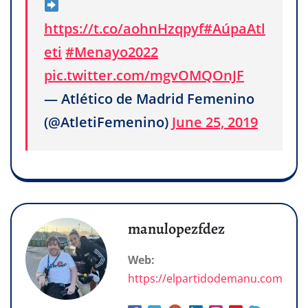
https://t.co/aohnHzqpyf
#AúpaAtl
eti
#Menayo2022
pic.twitter.com/mgvOMQOnJF
— Atlético de Madrid Femenino
(@AtletiFemenino)
June 25, 2019
manulopezfdez
Web:
https://elpartidodemanu.com