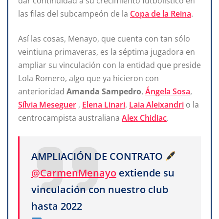
dar continuidad a su crecimiento futbolístico en
las filas del subcampeón de la
Copa de la Reina
.
Así las cosas, Menayo, que cuenta con tan sólo
veintiuna primaveras, es la séptima jugadora en
ampliar su vinculación con la entidad que preside
Lola Romero, algo que ya hicieron con
anterioridad
Amanda Sampedro
,
Ángela Sosa
,
Sílvia Meseguer
,
Elena Linari
,
Laia Aleixandri
o la
centrocampista australiana
Alex Chidiac
.
AMPLIACIÓN DE CONTRATO
@CarmenMenayo
extiende su
vinculación con nuestro club
hasta 2022