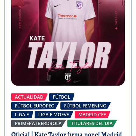
ACTUALIDAD
FÚTBOL
FÚTBOL EUROPEO
FÚTBOL FEMENINO
LIGA F
LIGA F MOEVE
MADRID CFF
PRIMERA IBERDROLA
TITULARES DEL DÍA
Oficial | Kate Taylor firma por el Madrid