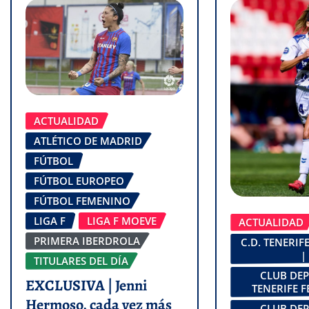
ACTUALIDAD
ATLÉTICO DE MADRID
FÚTBOL
FÚTBOL EUROPEO
FÚTBOL FEMENINO
LIGA F
LIGA F MOEVE
ACTUALIDAD
PRIMERA IBERDROLA
C.D. TENERI
|
TITULARES DEL DÍA
CLUB DE
EXCLUSIVA | Jenni
TENERIFE 
Hermoso, cada vez más
CLUB DE