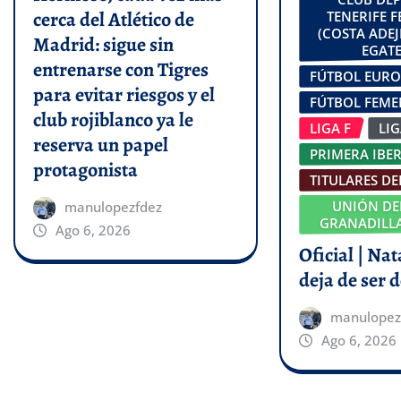
cerca del Atlético de
TENERIFE 
(COSTA ADEJ
Madrid: sigue sin
EGATE
entrenarse con Tigres
FÚTBOL EUR
para evitar riesgos y el
FÚTBOL FEM
club rojiblanco ya le
LIGA F
LI
reserva un papel
PRIMERA IBE
protagonista
TITULARES DE
UNIÓN DE
manulopezfdez
GRANADILLA
Ago 6, 2026
Oficial | Na
deja de ser d
manulopez
Ago 6, 2026