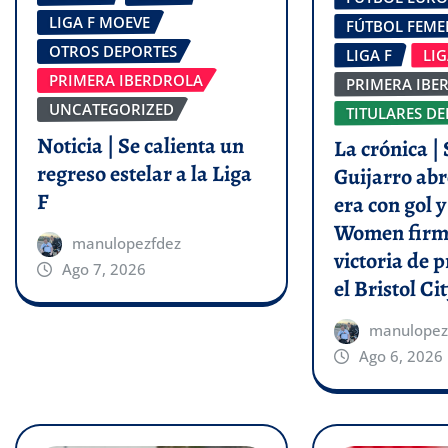
LIGA F MOEVE
FÚTBOL FEM
OTROS DEPORTES
LIGA F
LI
PRIMERA IBERDROLA
PRIMERA IBE
UNCATEGORIZED
TITULARES DE
Noticia | Se calienta un
La crónica | 
regreso estelar a la Liga
Guijarro abr
F
era con gol 
Women firm
manulopezfdez
victoria de p
Ago 7, 2026
el Bristol Cit
manulopez
Ago 6, 2026