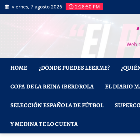
Saltar
viernes, 7 agosto 2026
2:28:52 PM
al
contenido
Web d
HOME
¿DÓNDE PUEDES LEERME?
¿QUIÉ
COPA DE LA REINA IBERDROLA
EL DIARIO 
SELECCIÓN ESPAÑOLA DE FÚTBOL
SUPERCO
Y MEDINA TE LO CUENTA