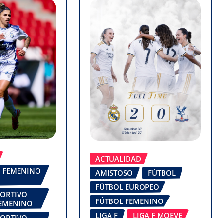
ACTUALIDAD
FE FEMENINO
AMISTOSO
FÚTBOL
FÚTBOL EUROPEO
PORTIVO
FÚTBOL FEMENINO
FEMENINO
LIGA F
LIGA F MOEVE
PORTIVO