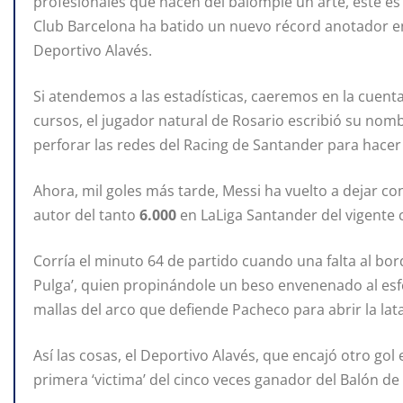
profesionales que hacen del balompié un arte, este es 
Club Barcelona ha batido un nuevo récord anotador en 
Deportivo Alavés.
Si atendemos a las estadísticas, caeremos en la cuent
cursos, el jugador natural de Rosario escribió su nombr
perforar las redes del Racing de Santander para hace
Ahora, mil goles más tarde, Messi ha vuelto a dejar con
autor del tanto
6.000
en LaLiga Santander del vigente
Corría el minuto 64 de partido cuando una falta al bor
Pulga’, quien propinándole un beso envenenado al esfér
mallas del arco que defiende Pacheco para abrir la lata
Así las cosas, el Deportivo Alavés, que encajó otro gol
primera ‘victima’ del cinco veces ganador del Balón de