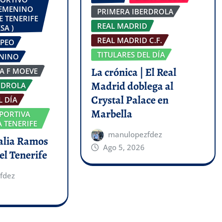
FEMENINO
PRIMERA IBERDROLA
E TENERIFE
REAL MADRID
SA )
REAL MADRID C.F.
OPEO
TITULARES DEL DÍA
ENINO
La crónica | El Real
GA F MOEVE
Madrid doblega al
RDROLA
Crystal Palace en
L DÍA
Marbella
PORTIVA
 TENERIFE
manulopezfdez
talia Ramos
Ago 5, 2026
el Tenerife
fdez