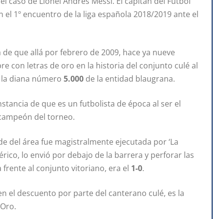
el caso de Lionel Andrés Messi. El capitán del Fútbol
el 1º encuentro de la liga española 2018/2019 ante el
a de que allá por febrero de 2009, hace ya nueve
e con letras de oro en la historia del conjunto culé al
r la diana número
5.000
de la entidad blaugrana.
stancia de que es un futbolista de época al ser el
 campeón del torneo.
de del área fue magistralmente ejecutada por ‘La
ico, lo envió por debajo de la barrera y perforar las
 frente al conjunto vitoriano, era el
1-0
.
 en el descuento por parte del canterano culé, es la
 Oro.