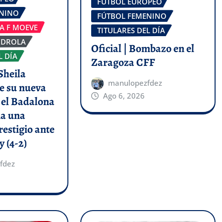
FÚTBOL EUROPEO
ENINO
FÚTBOL FEMENINO
GA F MOEVE
TITULARES DEL DÍA
RDROLA
Oficial | Bombazo en el
L DÍA
Zaragoza CFF
Sheila
manulopezfdez
e su nueva
Ago 6, 2026
y el Badalona
a una
restigio ante
y (4-2)
fdez