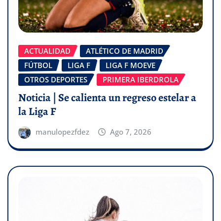
ACTUALIDAD
ATLÉTICO DE MADRID
FÚTBOL
LIGA F
LIGA F MOEVE
OTROS DEPORTES
PRIMERA IBERDROLA
Noticia | Se calienta un regreso estelar a
la Liga F
manulopezfdez
Ago 7, 2026