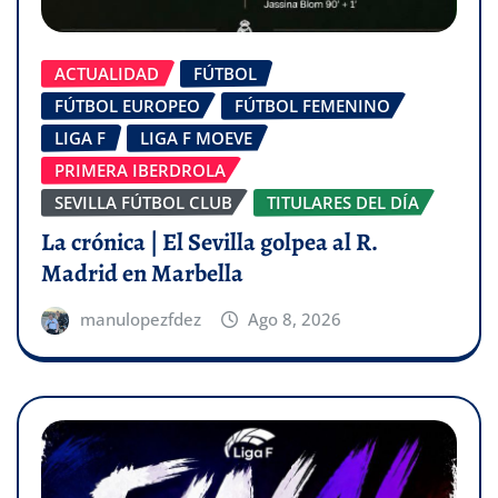
ACTUALIDAD
FÚTBOL
FÚTBOL EUROPEO
FÚTBOL FEMENINO
LIGA F
LIGA F MOEVE
PRIMERA IBERDROLA
SEVILLA FÚTBOL CLUB
TITULARES DEL DÍA
La crónica | El Sevilla golpea al R.
Madrid en Marbella
manulopezfdez
Ago 8, 2026