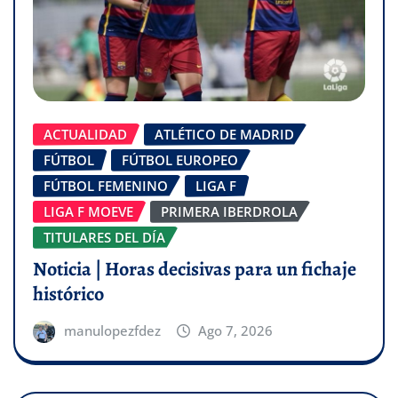
ACTUALIDAD
ATLÉTICO DE MADRID
FÚTBOL
FÚTBOL EUROPEO
FÚTBOL FEMENINO
LIGA F
LIGA F MOEVE
PRIMERA IBERDROLA
TITULARES DEL DÍA
Noticia | Horas decisivas para un fichaje
histórico
manulopezfdez
Ago 7, 2026