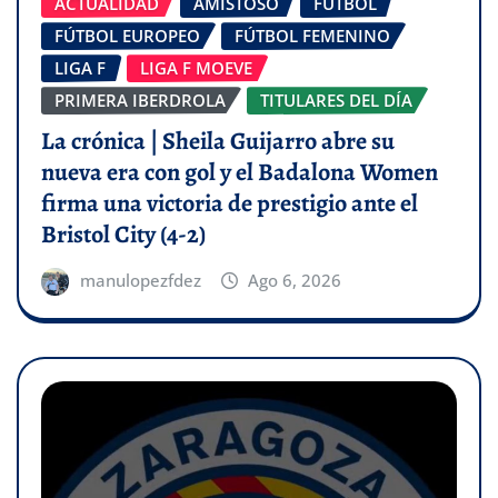
ACTUALIDAD
AMISTOSO
FÚTBOL
FÚTBOL EUROPEO
FÚTBOL FEMENINO
LIGA F
LIGA F MOEVE
PRIMERA IBERDROLA
TITULARES DEL DÍA
La crónica | Sheila Guijarro abre su
nueva era con gol y el Badalona Women
firma una victoria de prestigio ante el
Bristol City (4-2)
manulopezfdez
Ago 6, 2026