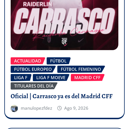
ACTUALIDAD
FÚTBOL
FÚTBOL EUROPEO
FÚTBOL FEMENINO
LIGA F
LIGA F MOEVE
MADRID CFF
TITULARES DEL DÍA
Oficial | Carrasco ya es del Madrid CFF
manulopezfdez
Ago 9, 2026