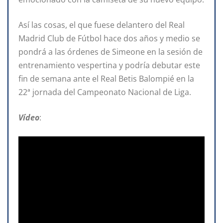
Así las cosas, el que fuese delantero del Real
Madrid Club de Fútbol hace dos años y medio se
pondrá a las órdenes de Simeone en la sesión de
entrenamiento vespertina y podría debutar este
fin de semana ante el Real Betis Balompié en la
22ª jornada del Campeonato Nacional de Liga.
Vídeo
: