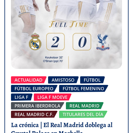
ACTUALIDAD
AMISTOSO
FÚTBOL
FÚTBOL EUROPEO
FÚTBOL FEMENINO
LIGA F
LIGA F MOEVE
PRIMERA IBERDROLA
REAL MADRID
REAL MADRID C.F.
TITULARES DEL DÍA
La crónica | El Real Madrid doblega al