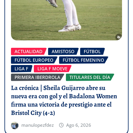
ACTUALIDAD
AMISTOSO
FÚTBOL
FÚTBOL EUROPEO
FÚTBOL FEMENINO
LIGA F
LIGA F MOEVE
PRIMERA IBERDROLA
TITULARES DEL DÍA
La crónica | Sheila Guijarro abre su
nueva era con gol y el Badalona Women
firma una victoria de prestigio ante el
Bristol City (4-2)
manulopezfdez
Ago 6, 2026