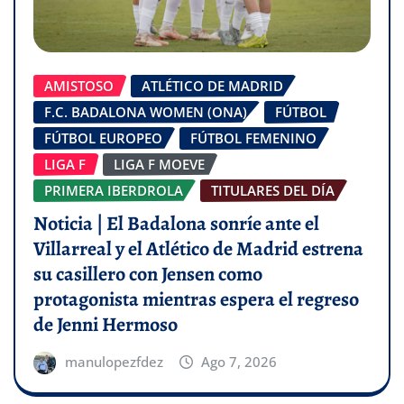
AMISTOSO
ATLÉTICO DE MADRID
F.C. BADALONA WOMEN (ONA)
FÚTBOL
FÚTBOL EUROPEO
FÚTBOL FEMENINO
LIGA F
LIGA F MOEVE
PRIMERA IBERDROLA
TITULARES DEL DÍA
Noticia | El Badalona sonríe ante el
Villarreal y el Atlético de Madrid estrena
su casillero con Jensen como
protagonista mientras espera el regreso
de Jenni Hermoso
manulopezfdez
Ago 7, 2026