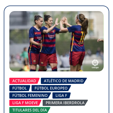
ACTUALIDAD
ATLÉTICO DE MADRID
FÚTBOL
FÚTBOL EUROPEO
FÚTBOL FEMENINO
LIGA F
LIGA F MOEVE
PRIMERA IBERDROLA
TITULARES DEL DÍA