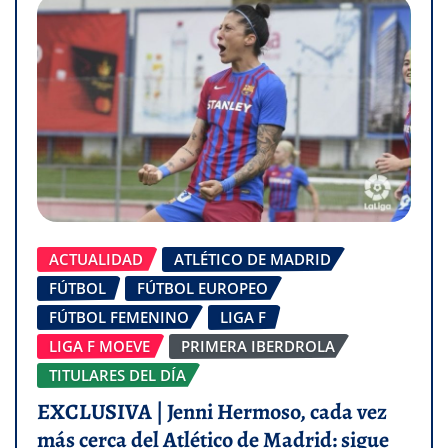
ACTUALIDAD
ATLÉTICO DE MADRID
FÚTBOL
FÚTBOL EUROPEO
FÚTBOL FEMENINO
LIGA F
LIGA F MOEVE
PRIMERA IBERDROLA
TITULARES DEL DÍA
EXCLUSIVA | Jenni Hermoso, cada vez
más cerca del Atlético de Madrid: sigue