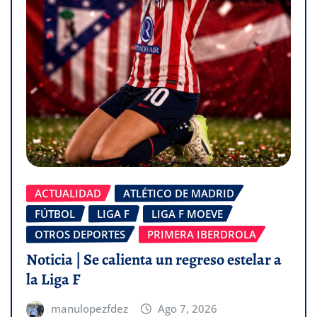
ACTUALIDAD
ATLÉTICO DE MADRID
FÚTBOL
LIGA F
LIGA F MOEVE
OTROS DEPORTES
PRIMERA IBERDROLA
Noticia | Se calienta un regreso estelar a
la Liga F
manulopezfdez
Ago 7, 2026