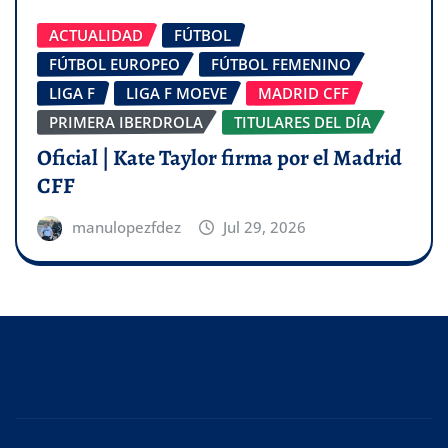
ACTUALIDAD
FÚTBOL
FÚTBOL EUROPEO
FÚTBOL FEMENINO
LIGA F
LIGA F MOEVE
MADRID CFF
PRIMERA IBERDROLA
TITULARES DEL DÍA
Oficial | Kate Taylor firma por el Madrid
CFF
manulopezfdez
Jul 29, 2026