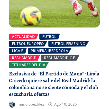
ACTUALIDAD
FÚTBOL
FÚTBOL EUROPEO
FÚTBOL FEMENINO
LIGA F
PRIMERA IBERDROLA
REAL MADRID
REAL MADRID C.F.
TITULARES DEL DÍA
Exclusiva de “El Partido de Manu”: Linda
Caicedo quiere salir del Real Madrid: la
colombiana no se siente cómoda y el club
escucharía ofertas
manulopezfdez
Ago 10, 2026