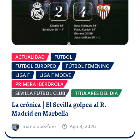
ACTUALIDAD
FÚTBOL
FÚTBOL EUROPEO
FÚTBOL FEMENINO
LIGA F
LIGA F MOEVE
PRIMERA IBERDROLA
SEVILLA FÚTBOL CLUB
TITULARES DEL DÍA
La crónica | El Sevilla golpea al R.
Madrid en Marbella
manulopezfdez
Ago 8, 2026