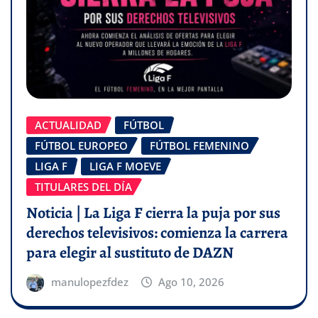
ACTUALIDAD
FÚTBOL
FÚTBOL EUROPEO
FÚTBOL FEMENINO
LIGA F
LIGA F MOEVE
TITULARES DEL DÍA
Noticia | La Liga F cierra la puja por sus
derechos televisivos: comienza la carrera
para elegir al sustituto de DAZN
manulopezfdez
Ago 10, 2026