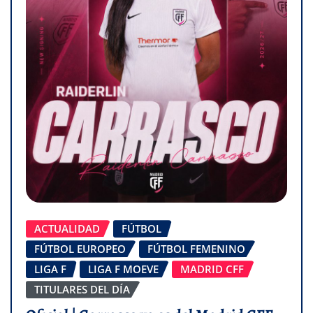
ACTUALIDAD
FÚTBOL
FÚTBOL EUROPEO
FÚTBOL FEMENINO
LIGA F
LIGA F MOEVE
MADRID CFF
TITULARES DEL DÍA