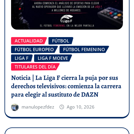
ACTUALIDAD
FÚTBOL
FÚTBOL EUROPEO
FÚTBOL FEMENINO
LIGA F
LIGA F MOEVE
TITULARES DEL DÍA
Noticia | La Liga F cierra la puja por sus
derechos televisivos: comienza la carrera
para elegir al sustituto de DAZN
manulopezfdez
Ago 10, 2026