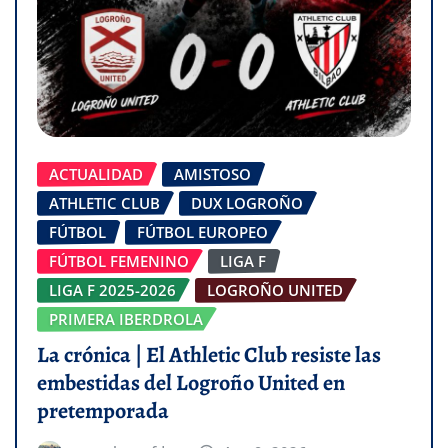
ACTUALIDAD
AMISTOSO
ATHLETIC CLUB
DUX LOGROÑO
FÚTBOL
FÚTBOL EUROPEO
FÚTBOL FEMENINO
LIGA F
LIGA F 2025-2026
LOGROÑO UNITED
PRIMERA IBERDROLA
La crónica | El Athletic Club resiste las
embestidas del Logroño United en
pretemporada