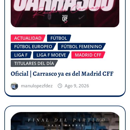
ACTUALIDAD
FÚTBOL
FÚTBOL EUROPEO
FÚTBOL FEMENINO
LIGA F
LIGA F MOEVE
MADRID CFF
TITULARES DEL DÍA
Oficial | Carrasco ya es del Madrid CFF
manulopezfdez
Ago 9, 2026