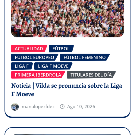
ACTUALIDAD
FÚTBOL
FÚTBOL EUROPEO
FÚTBOL FEMENINO
LIGA F
LIGA F MOEVE
PRIMERA IBERDROLA
TITULARES DEL DÍA
Noticia | Vilda se pronuncia sobre la Liga
F Moeve
manulopezfdez
Ago 10, 2026