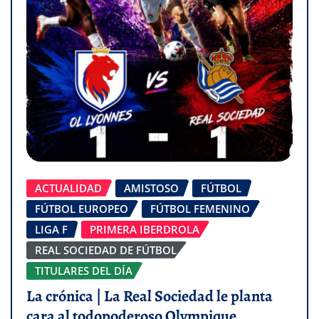
ACTUALIDAD
AMISTOSO
FÚTBOL
FÚTBOL EUROPEO
FÚTBOL FEMENINO
LIGA F
PRIMERA IBERDROLA
REAL SOCIEDAD DE FÚTBOL
TITULARES DEL DÍA
La crónica | La Real Sociedad le planta
cara al todopoderoso Olympique