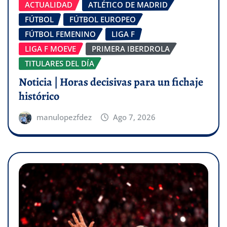
ACTUALIDAD
ATLÉTICO DE MADRID
FÚTBOL
FÚTBOL EUROPEO
FÚTBOL FEMENINO
LIGA F
LIGA F MOEVE
PRIMERA IBERDROLA
TITULARES DEL DÍA
Noticia | Horas decisivas para un fichaje
histórico
manulopezfdez
Ago 7, 2026