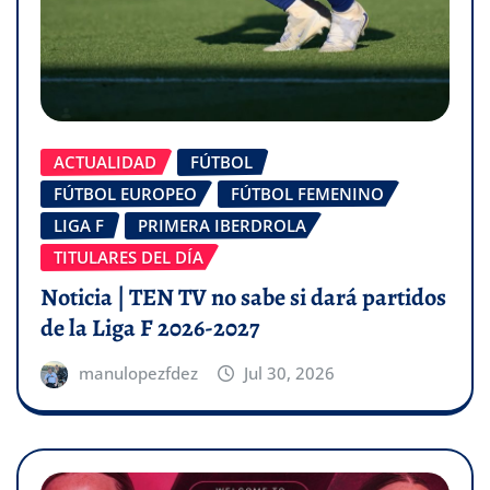
ACTUALIDAD
FÚTBOL
FÚTBOL EUROPEO
FÚTBOL FEMENINO
LIGA F
PRIMERA IBERDROLA
TITULARES DEL DÍA
Noticia | TEN TV no sabe si dará partidos
de la Liga F 2026-2027
manulopezfdez
Jul 30, 2026