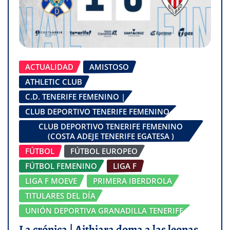
ACTUALIDAD
AMISTOSO
ATHLETIC CLUB
C.D. TENERIFE FEMENINO |
CLUB DEPORTIVO TENERIFE FEMENINO
CLUB DEPORTIVO TENERIFE FEMENINO
(COSTA ADEJE TENERIFE EGATESA )
FÚTBOL
FÚTBOL EUROPEO
FÚTBOL FEMENINO
LIGA F
LIGA F MOEVE
PRIMERA IBERDROLA
TITULARES DEL DÍA
UNIÓN DEPORTIVA GRANADILLA TENERIFE
La crónica | Aithiara doma a las leonas