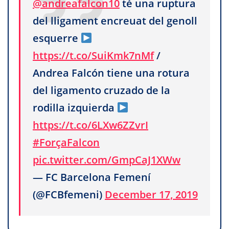
@andreafalcon10
té una ruptura
del lligament encreuat del genoll
esquerre
https://t.co/SuiKmk7nMf
/
Andrea Falcón tiene una rotura
del ligamento cruzado de la
rodilla izquierda
https://t.co/6LXw6ZZvrI
#ForçaFalcon
pic.twitter.com/GmpCaJ1XWw
— FC Barcelona Femení
(@FCBfemeni)
December 17, 2019