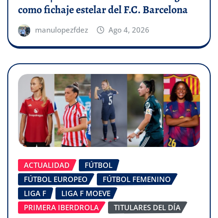
como fichaje estelar del F.C. Barcelona
manulopezfdez
Ago 4, 2026
ACTUALIDAD
FÚTBOL
FÚTBOL EUROPEO
FÚTBOL FEMENINO
LIGA F
LIGA F MOEVE
PRIMERA IBERDROLA
TITULARES DEL DÍA