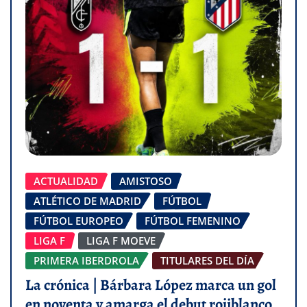
ACTUALIDAD
AMISTOSO
ATLÉTICO DE MADRID
FÚTBOL
FÚTBOL EUROPEO
FÚTBOL FEMENINO
LIGA F
LIGA F MOEVE
PRIMERA IBERDROLA
TITULARES DEL DÍA
La crónica | Bárbara López marca un gol
en noventa y amarga el debut rojiblanco