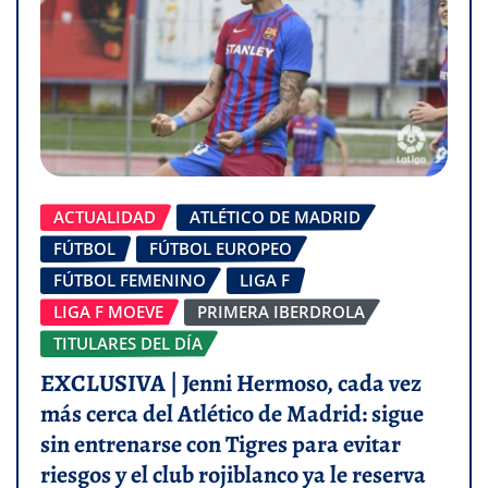
ACTUALIDAD
ATLÉTICO DE MADRID
FÚTBOL
FÚTBOL EUROPEO
FÚTBOL FEMENINO
LIGA F
LIGA F MOEVE
PRIMERA IBERDROLA
TITULARES DEL DÍA
EXCLUSIVA | Jenni Hermoso, cada vez
más cerca del Atlético de Madrid: sigue
sin entrenarse con Tigres para evitar
riesgos y el club rojiblanco ya le reserva