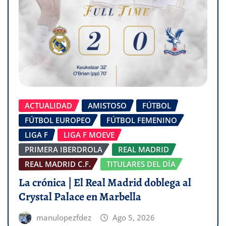
ACTUALIDAD
AMISTOSO
FÚTBOL
FÚTBOL EUROPEO
FÚTBOL FEMENINO
LIGA F
LIGA F MOEVE
PRIMERA IBERDROLA
REAL MADRID
REAL MADRID C.F.
TITULARES DEL DÍA
La crónica | El Real Madrid doblega al
Crystal Palace en Marbella
manulopezfdez
Ago 5, 2026