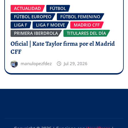
ACTUALIDAD
FÚTBOL
FÚTBOL EUROPEO
FÚTBOL FEMENINO
LIGA F
LIGA F MOEVE
MADRID CFF
PRIMERA IBERDROLA
TITULARES DEL DÍA
Oficial | Kate Taylor firma por el Madrid
CFF
manulopezfdez
Jul 29, 2026