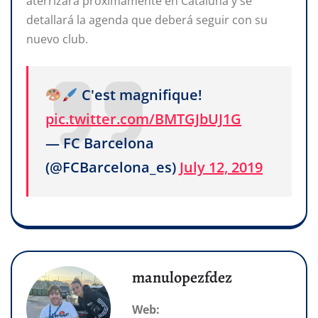
aterrizará próximamente en Cataluña y se
detallará la agenda que deberá seguir con su
nuevo club.
C'est magnifique!
pic.twitter.com/BMTGJbUJ1G
— FC Barcelona
(@FCBarcelona_es)
July 12, 2019
manulopezfdez
Web: