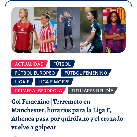
ACTUALIDAD
FÚTBOL
FÚTBOL EUROPEO
FÚTBOL FEMENINO
LIGA F
LIGA F MOEVE
PRIMERA IBERDROLA
TITULARES DEL DÍA
Gol Femenino |Terremoto en
Manchester, horarios para la Liga F,
Athenea pasa por quirófano y el cruzado
vuelve a golpear