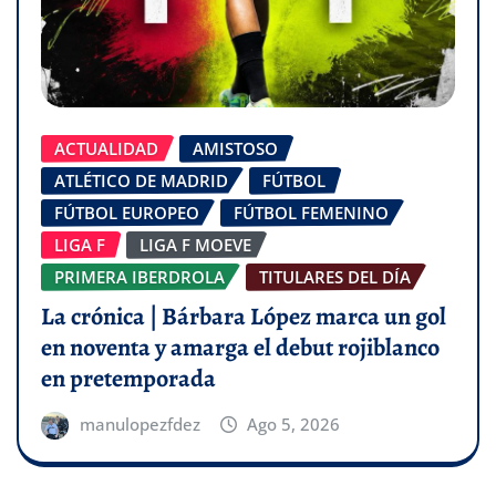
ACTUALIDAD
AMISTOSO
ATLÉTICO DE MADRID
FÚTBOL
FÚTBOL EUROPEO
FÚTBOL FEMENINO
LIGA F
LIGA F MOEVE
PRIMERA IBERDROLA
TITULARES DEL DÍA
La crónica | Bárbara López marca un gol
en noventa y amarga el debut rojiblanco
en pretemporada
manulopezfdez
Ago 5, 2026