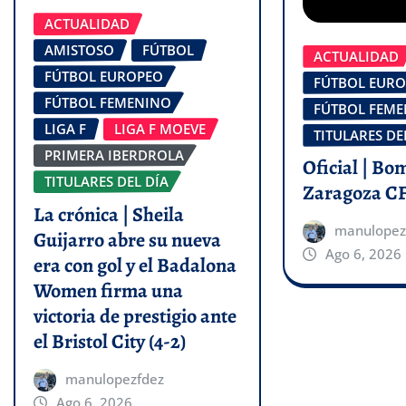
ACTUALIDAD
AMISTOSO
FÚTBOL
ACTUALIDAD
FÚTBOL EUROPEO
FÚTBOL EUR
FÚTBOL FEMENINO
FÚTBOL FEM
LIGA F
LIGA F MOEVE
TITULARES DE
PRIMERA IBERDROLA
Oficial | Bo
TITULARES DEL DÍA
Zaragoza C
La crónica | Sheila
manulopez
Guijarro abre su nueva
Ago 6, 2026
era con gol y el Badalona
Women firma una
victoria de prestigio ante
el Bristol City (4-2)
manulopezfdez
Ago 6, 2026