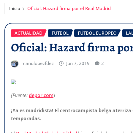
Inicio
Oficial: Hazard firma por el Real Madrid
ACTUALIDAD
FÚTBOL
FÚTBOL EUROPEO
LA
Oficial: Hazard firma po
manulopezfdez
Jun 7, 2019
2
(Fuente:
depor.com
)
¡Ya es madridista! El centrocampista belga aterriza
temporadas.