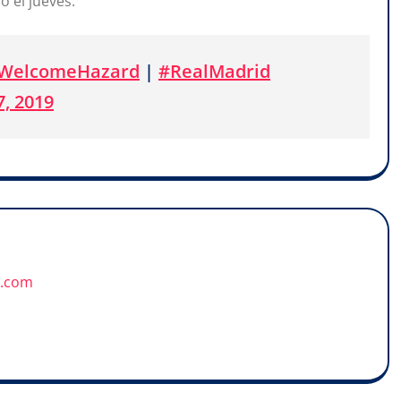
 el jueves.
WelcomeHazard
|
#RealMadrid
7, 2019
u.com