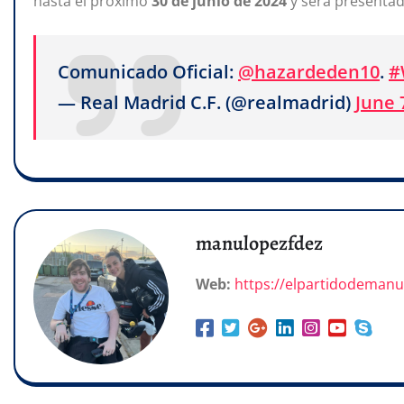
hasta el próximo
30 de junio de 2024
y será presentado
Comunicado Oficial:
@hazardeden10
.
#
— Real Madrid C.F. (@realmadrid)
June 
manulopezfdez
Web:
https://elpartidodeman