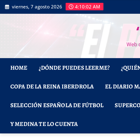
Saltar
viernes, 7 agosto 2026
4:10:03 AM
al
contenido
Web d
HOME
¿DÓNDE PUEDES LEERME?
¿QUIÉ
COPA DE LA REINA IBERDROLA
EL DIARIO 
SELECCIÓN ESPAÑOLA DE FÚTBOL
SUPERCO
Y MEDINA TE LO CUENTA