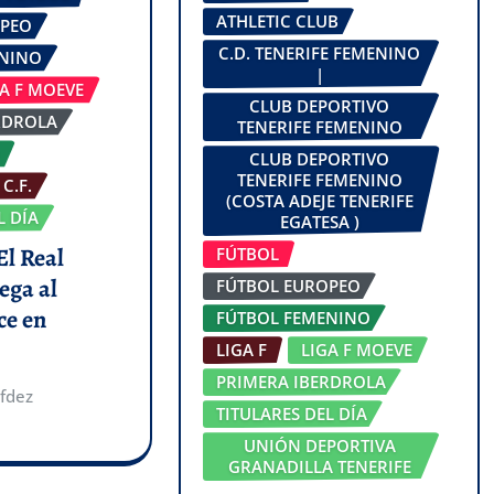
ATHLETIC CLUB
OPEO
C.D. TENERIFE FEMENINO
ENINO
|
GA F MOEVE
CLUB DEPORTIVO
RDROLA
TENERIFE FEMENINO
CLUB DEPORTIVO
TENERIFE FEMENINO
C.F.
(COSTA ADEJE TENERIFE
L DÍA
EGATESA )
El Real
FÚTBOL
ega al
FÚTBOL EUROPEO
ce en
FÚTBOL FEMENINO
LIGA F
LIGA F MOEVE
PRIMERA IBERDROLA
fdez
TITULARES DEL DÍA
UNIÓN DEPORTIVA
GRANADILLA TENERIFE