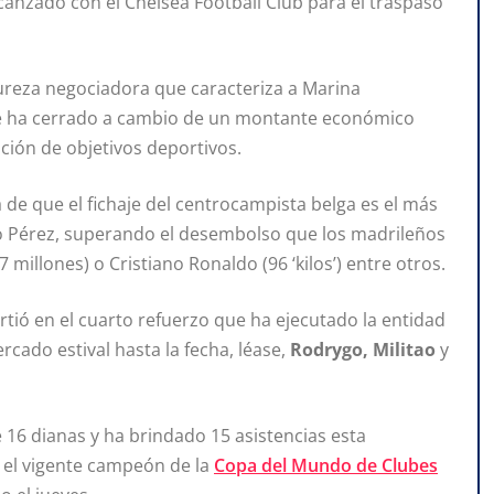
alcanzado con el Chelsea Football Club para el traspaso
dureza negociadora que caracteriza a Marina
 se ha cerrado a cambio de un montante económico
ción de objetivos deportivos.
 de que el fichaje del centrocampista belga es el más
ino Pérez, superando el desembolso que los madrileños
 millones) o Cristiano Ronaldo (96 ‘kilos’) entre otros.
nvirtió en el cuarto refuerzo que ha ejecutado la entidad
cado estival hasta la fecha, léase,
Rodrygo, Militao
y
 16 dianas y ha brindado 15 asistencias esta
 el vigente campeón de la
Copa del Mundo de Clubes