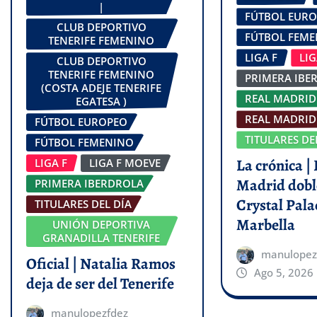
|
FÚTBOL EUR
CLUB DEPORTIVO
FÚTBOL FEM
TENERIFE FEMENINO
LIGA F
LI
CLUB DEPORTIVO
TENERIFE FEMENINO
PRIMERA IBE
(COSTA ADEJE TENERIFE
REAL MADRID
EGATESA )
REAL MADRID 
FÚTBOL EUROPEO
TITULARES DE
FÚTBOL FEMENINO
La crónica | 
LIGA F
LIGA F MOEVE
Madrid dobl
PRIMERA IBERDROLA
Crystal Pala
TITULARES DEL DÍA
Marbella
UNIÓN DEPORTIVA
GRANADILLA TENERIFE
manulopez
Oficial | Natalia Ramos
Ago 5, 2026
deja de ser del Tenerife
manulopezfdez