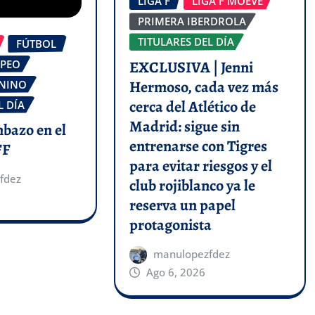
LIGA F
LIGA F MOEVE
PRIMERA IBERDROLA
TITULARES DEL DÍA
FÚTBOL
OPEO
EXCLUSIVA | Jenni
Hermoso, cada vez más
ENINO
cerca del Atlético de
L DÍA
Madrid: sigue sin
mbazo en el
entrenarse con Tigres
FF
para evitar riesgos y el
fdez
club rojiblanco ya le
reserva un papel
protagonista
manulopezfdez
Ago 6, 2026