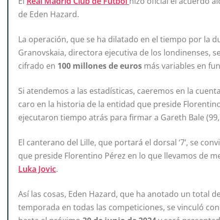
El
Real Madrid Club de Fútbol
hizo oficial el acuerdo 
de Eden Hazard.
La operación, que se ha dilatado en el tiempo por la 
Granovskaia, directora ejecutiva de los londinenses,
cifrado en
100 millones de euros
más variables en fun
Si atendemos a las estadísticas, caeremos en la cuenta
caro en la historia de la entidad que preside Florent
ejecutaron tiempo atrás para firmar a Gareth Bale (99,7
El canterano del Lille, que portará el dorsal ‘7’, se co
que preside Florentino Pérez en lo que llevamos de mer
Luka Jovic
.
Así las cosas, Eden Hazard, que ha anotado un total de
temporada en todas las competiciones, se vinculó con