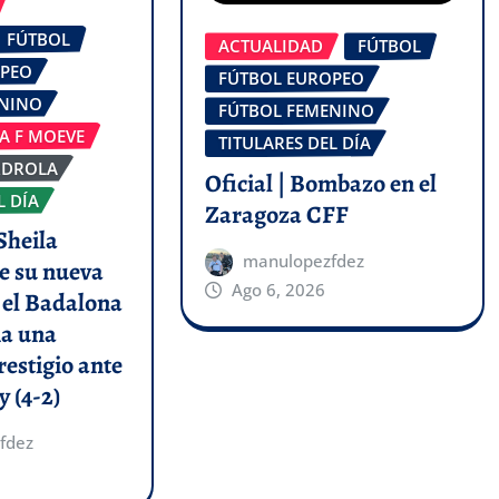
FÚTBOL
ACTUALIDAD
FÚTBOL
OPEO
FÚTBOL EUROPEO
ENINO
FÚTBOL FEMENINO
GA F MOEVE
TITULARES DEL DÍA
RDROLA
Oficial | Bombazo en el
L DÍA
Zaragoza CFF
Sheila
manulopezfdez
e su nueva
Ago 6, 2026
y el Badalona
a una
restigio ante
y (4-2)
fdez