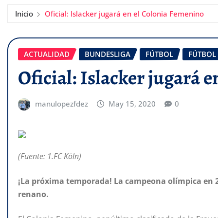
Inicio
Oficial: Islacker jugará en el Colonia Femenino
ACTUALIDAD
BUNDESLIGA
FÚTBOL
FÚTBOL
Oficial: Islacker jugará 
manulopezfdez
May 15, 2020
0
(Fuente: 1.FC Köln)
¡La próxima temporada! La campeona olímpica en 20
renano.