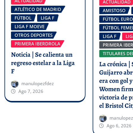
ACTUALIDAD
ACTUALIDAD
ATLÉTICO DE MADRID
AMISTOSO
FÚTBOL
LIGA F
FÚTBOL EUR
LIGA F MOEVE
FÚTBOL FEM
OTROS DEPORTES
LIGA F
LI
PRIMERA IBERDROLA
PRIMERA IBE
Noticia | Se calienta un
TITULARES DE
regreso estelar a la Liga
La crónica | 
F
Guijarro abr
era con gol 
manulopezfdez
Women firm
Ago 7, 2026
victoria de p
el Bristol Cit
manulopez
Ago 6, 2026