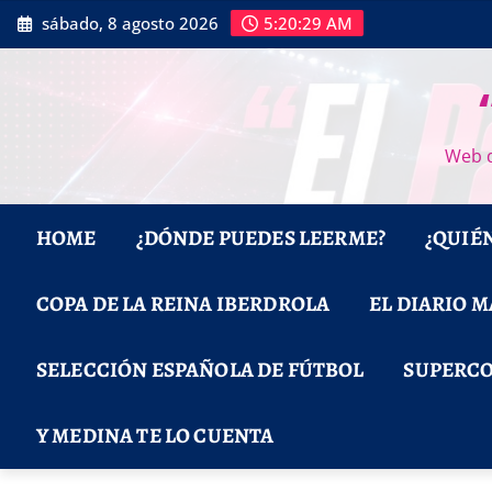
Saltar
sábado, 8 agosto 2026
5:20:30 AM
al
contenido
Web d
HOME
¿DÓNDE PUEDES LEERME?
¿QUIÉ
COPA DE LA REINA IBERDROLA
EL DIARIO 
SELECCIÓN ESPAÑOLA DE FÚTBOL
SUPERCO
Y MEDINA TE LO CUENTA