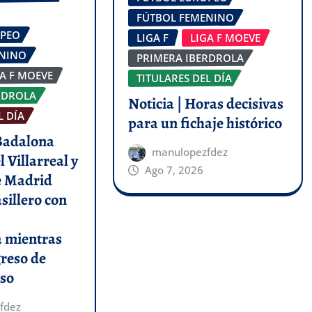
FÚTBOL FEMENINO
OPEO
LIGA F
LIGA F MOEVE
ENINO
PRIMERA IBERDROLA
GA F MOEVE
TITULARES DEL DÍA
RDROLA
Noticia | Horas decisivas
L DÍA
para un fichaje histórico
 Badalona
manulopezfdez
l Villarreal y
Ago 7, 2026
de Madrid
asillero con
a mientras
greso de
so
fdez