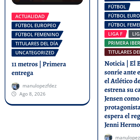
FÚTBOL
FÚTBOL EUR
ACTUALIDAD
FÚTBOL FEM
FÚTBOL EUROPEO
LIGA F
LI
FÚTBOL FEMENINO
PRIMERA IBE
TITULARES DEL DÍA
TITULARES DE
UNCATEGORIZED
Noticia | El
11 metros | Primera
sonríe ante e
entrega
el Atlético 
manulopezfdez
estrena su c
Ago 8, 2026
Jensen como
protagonist
espera el re
Jenni Hermo
manulopez