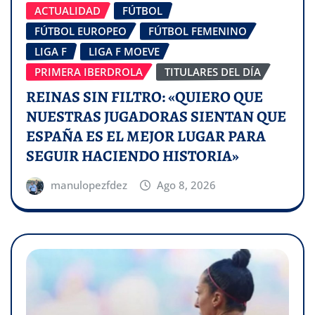
ACTUALIDAD
FÚTBOL
FÚTBOL EUROPEO
FÚTBOL FEMENINO
LIGA F
LIGA F MOEVE
PRIMERA IBERDROLA
TITULARES DEL DÍA
REINAS SIN FILTRO: «QUIERO QUE
NUESTRAS JUGADORAS SIENTAN QUE
ESPAÑA ES EL MEJOR LUGAR PARA
SEGUIR HACIENDO HISTORIA»
manulopezfdez
Ago 8, 2026