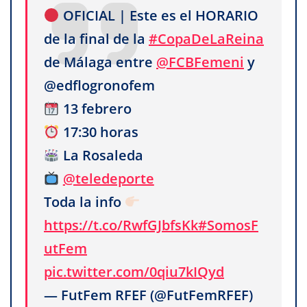
OFICIAL | Este es el HORARIO
de la final de la
#CopaDeLaReina
de Málaga entre
@FCBFemeni
y
@edflogronofem
13 febrero
17:30 horas
La Rosaleda
@teledeporte
Toda la info
https://t.co/RwfGJbfsKk
#SomosF
utFem
pic.twitter.com/0qiu7kIQyd
— FutFem RFEF (@FutFemRFEF)