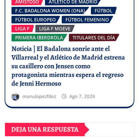
AMISTOSO
ATLÉTICO DE MADRID
F.C. BADALONA WOMEN (ONA)
FÚTBOL
FÚTBOL EUROPEO
FÚTBOL FEMENINO
LIGA F
LIGA F MOEVE
PRIMERA IBERDROLA
TITULARES DEL DÍA
Noticia | El Badalona sonríe ante el
Villarreal y el Atlético de Madrid estrena
su casillero con Jensen como
protagonista mientras espera el regreso
de Jenni Hermoso
manulopezfdez
Ago 7, 2026
DEJA UNA RESPUESTA