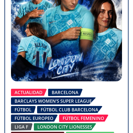
ACTUALIDAD
BARCELONA
BARCLAYS WOMEN’S SUPER LEAGUE
FÚTBOL
FÚTBOL CLUB BARCELONA
FÚTBOL EUROPEO
FÚTBOL FEMENINO
LIGA F
LONDON CITY LIONESSES