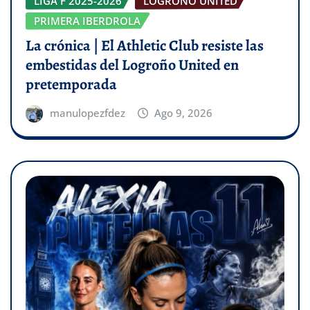
LIGA F 2025-2026
LOGROÑO UNITED
PRIMERA IBERDROLA
La crónica | El Athletic Club resiste las
embestidas del Logroño United en
pretemporada
manulopezfdez
Ago 9, 2026