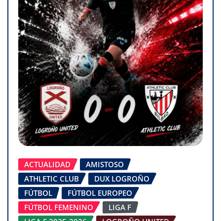
ACTUALIDAD
AMISTOSO
ATHLETIC CLUB
DUX LOGROÑO
FÚTBOL
FÚTBOL EUROPEO
FÚTBOL FEMENINO
LIGA F