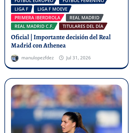
FÚTBOL EUROPEO
FÚTBOL FEMENINO
LIGA F
LIGA F MOEVE
PRIMERA IBERDROLA
REAL MADRID
REAL MADRID C.F.
TITULARES DEL DÍA
Oficial | Importante decisión del Real
Madrid con Athenea
manulopezfdez
Jul 31, 2026