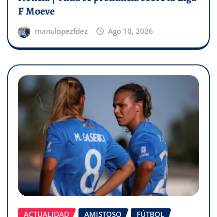
F Moeve
manulopezfdez
Ago 10, 2026
ACTUALIDAD
AMISTOSO
FÚTBOL