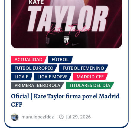
ACTUALIDAD
FÚTBOL
FÚTBOL EUROPEO
FÚTBOL FEMENINO
LIGA F
LIGA F MOEVE
MADRID CFF
PRIMERA IBERDROLA
TITULARES DEL DÍA
Oficial | Kate Taylor firma por el Madrid
CFF
manulopezfdez
Jul 29, 2026