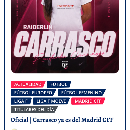
ACTUALIDAD
FÚTBOL
FÚTBOL EUROPEO
FÚTBOL FEMENINO
LIGA F
LIGA F MOEVE
MADRID CFF
TITULARES DEL DÍA
Oficial | Carrasco ya es del Madrid CFF