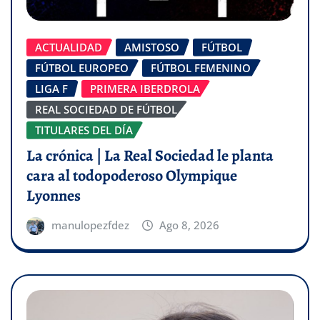
ACTUALIDAD
AMISTOSO
FÚTBOL
FÚTBOL EUROPEO
FÚTBOL FEMENINO
LIGA F
PRIMERA IBERDROLA
REAL SOCIEDAD DE FÚTBOL
TITULARES DEL DÍA
La crónica | La Real Sociedad le planta
cara al todopoderoso Olympique
Lyonnes
manulopezfdez
Ago 8, 2026