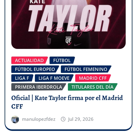
ACTUALIDAD
FÚTBOL
FÚTBOL EUROPEO
FÚTBOL FEMENINO
LIGA F
LIGA F MOEVE
MADRID CFF
PRIMERA IBERDROLA
TITULARES DEL DÍA
Oficial | Kate Taylor firma por el Madrid
CFF
manulopezfdez
Jul 29, 2026