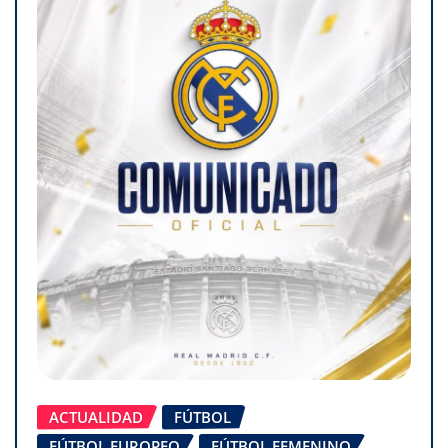
ACTUALIDAD
FÚTBOL
FÚTBOL EUROPEO
FÚTBOL FEMENINO