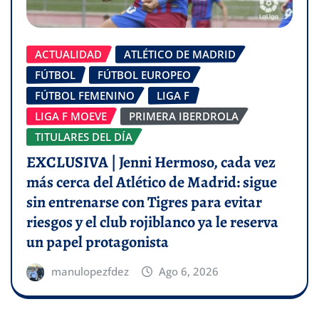
ACTUALIDAD
ATLÉTICO DE MADRID
FÚTBOL
FÚTBOL EUROPEO
FÚTBOL FEMENINO
LIGA F
LIGA F MOEVE
PRIMERA IBERDROLA
TITULARES DEL DÍA
EXCLUSIVA | Jenni Hermoso, cada vez
más cerca del Atlético de Madrid: sigue
sin entrenarse con Tigres para evitar
riesgos y el club rojiblanco ya le reserva
un papel protagonista
manulopezfdez
Ago 6, 2026