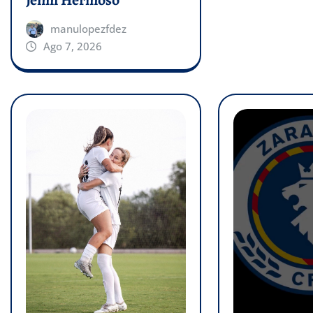
manulopezfdez
Ago 7, 2026