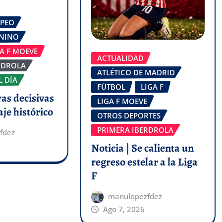
OPEO
ENINO
GA F MOEVE
ACTUALIDAD
RDROLA
ATLÉTICO DE MADRID
L DÍA
FÚTBOL
LIGA F
ras decisivas
LIGA F MOEVE
aje histórico
OTROS DEPORTES
PRIMERA IBERDROLA
fdez
Noticia | Se calienta un
regreso estelar a la Liga
F
manulopezfdez
Ago 7, 2026