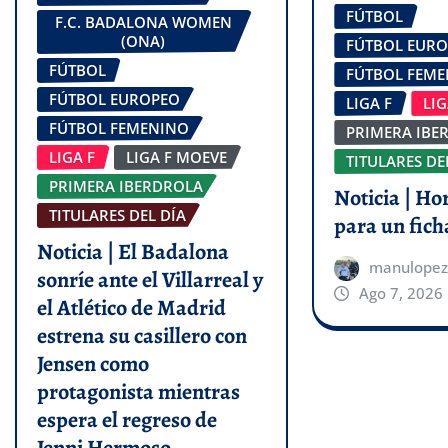
FÚTBOL
F.C. BADALONA WOMEN
(ONA)
FÚTBOL EUR
FÚTBOL
FÚTBOL FEM
FÚTBOL EUROPEO
LIGA F
LI
FÚTBOL FEMENINO
PRIMERA IBE
LIGA F
LIGA F MOEVE
TITULARES DE
PRIMERA IBERDROLA
Noticia | Ho
TITULARES DEL DÍA
para un fich
Noticia | El Badalona
manulopez
sonríe ante el Villarreal y
Ago 7, 2026
el Atlético de Madrid
estrena su casillero con
Jensen como
protagonista mientras
espera el regreso de
Jenni Hermoso