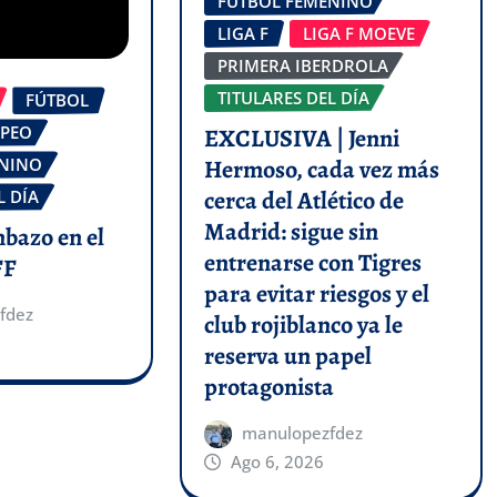
FÚTBOL FEMENINO
LIGA F
LIGA F MOEVE
PRIMERA IBERDROLA
TITULARES DEL DÍA
FÚTBOL
OPEO
EXCLUSIVA | Jenni
Hermoso, cada vez más
ENINO
cerca del Atlético de
L DÍA
Madrid: sigue sin
mbazo en el
entrenarse con Tigres
FF
para evitar riesgos y el
fdez
club rojiblanco ya le
reserva un papel
protagonista
manulopezfdez
Ago 6, 2026