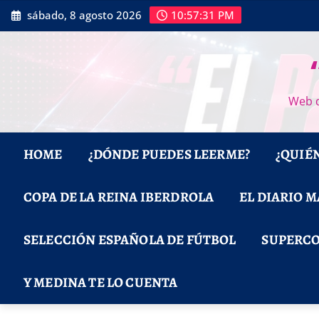
Saltar
sábado, 8 agosto 2026
10:57:32 PM
al
contenido
Web d
HOME
¿DÓNDE PUEDES LEERME?
¿QUIÉ
COPA DE LA REINA IBERDROLA
EL DIARIO 
SELECCIÓN ESPAÑOLA DE FÚTBOL
SUPERCO
Y MEDINA TE LO CUENTA