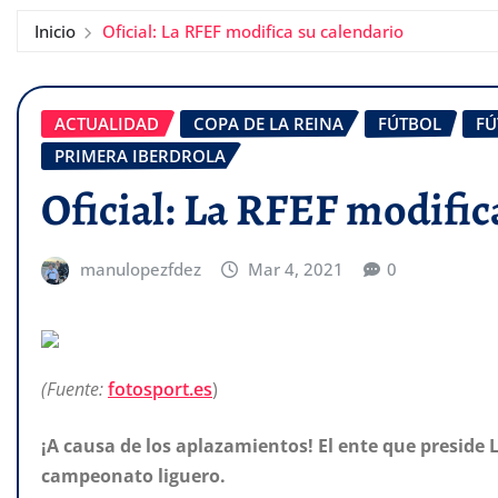
Inicio
Oficial: La RFEF modifica su calendario
ACTUALIDAD
COPA DE LA REINA
FÚTBOL
FÚ
PRIMERA IBERDROLA
Oficial: La RFEF modific
manulopezfdez
Mar 4, 2021
0
(Fuente:
fotosport.es
)
¡A causa de los aplazamientos! El ente que preside Lu
campeonato liguero.