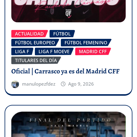
ACTUALIDAD
FÚTBOL
FÚTBOL EUROPEO
FÚTBOL FEMENINO
LIGA F
LIGA F MOEVE
MADRID CFF
TITULARES DEL DÍA
Oficial | Carrasco ya es del Madrid CFF
manulopezfdez
Ago 9, 2026