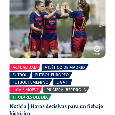
ACTUALIDAD
ATLÉTICO DE MADRID
FÚTBOL
FÚTBOL EUROPEO
FÚTBOL FEMENINO
LIGA F
LIGA F MOEVE
PRIMERA IBERDROLA
TITULARES DEL DÍA
Noticia | Horas decisivas para un fichaje
histórico