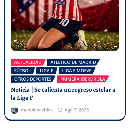
ACTUALIDAD
ATLÉTICO DE MADRID
FÚTBOL
LIGA F
LIGA F MOEVE
OTROS DEPORTES
PRIMERA IBERDROLA
Noticia | Se calienta un regreso estelar a
la Liga F
manulopezfdez
Ago 7, 2026