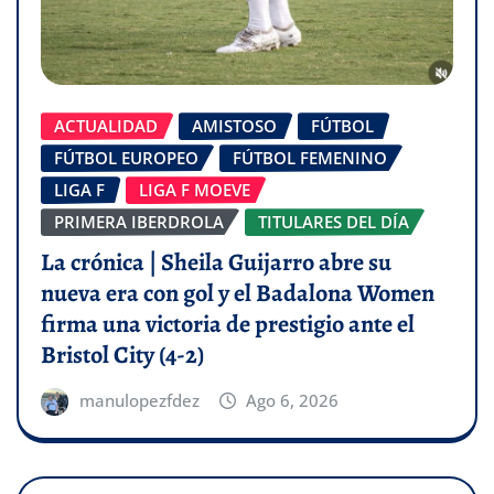
ACTUALIDAD
AMISTOSO
FÚTBOL
FÚTBOL EUROPEO
FÚTBOL FEMENINO
LIGA F
LIGA F MOEVE
PRIMERA IBERDROLA
TITULARES DEL DÍA
La crónica | Sheila Guijarro abre su
nueva era con gol y el Badalona Women
firma una victoria de prestigio ante el
Bristol City (4-2)
manulopezfdez
Ago 6, 2026