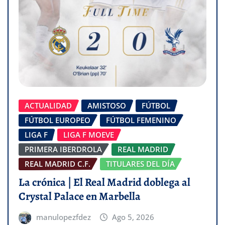
ACTUALIDAD
AMISTOSO
FÚTBOL
FÚTBOL EUROPEO
FÚTBOL FEMENINO
LIGA F
LIGA F MOEVE
PRIMERA IBERDROLA
REAL MADRID
REAL MADRID C.F.
TITULARES DEL DÍA
La crónica | El Real Madrid doblega al
Crystal Palace en Marbella
manulopezfdez
Ago 5, 2026