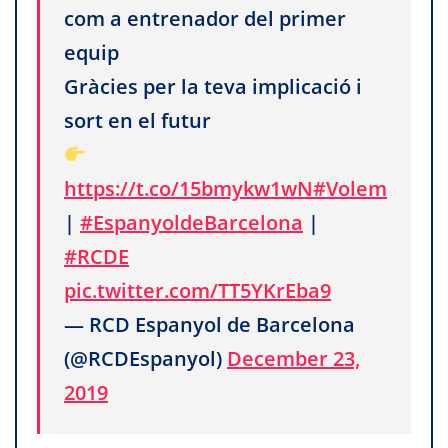
com a entrenador del primer
equip
Gràcies per la teva implicació i
sort en el futur
https://t.co/15bmykw1wN
#Volem
|
#EspanyoldeBarcelona
|
#RCDE
pic.twitter.com/TT5YKrEba9
— RCD Espanyol de Barcelona
(@RCDEspanyol)
December 23,
2019