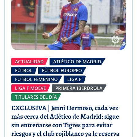
ACTUALIDAD
ATLÉTICO DE MADRID
FÚTBOL
FÚTBOL EUROPEO
FÚTBOL FEMENINO
LIGA F
LIGA F MOEVE
PRIMERA IBERDROLA
TITULARES DEL DÍA
EXCLUSIVA | Jenni Hermoso, cada vez
más cerca del Atlético de Madrid: sigue
sin entrenarse con Tigres para evitar
riesgos y el club rojiblanco ya le reserva