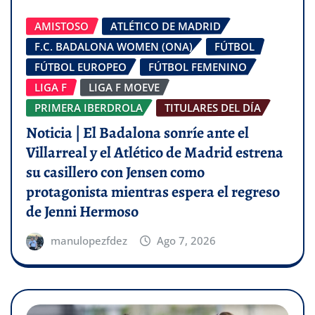
AMISTOSO
ATLÉTICO DE MADRID
F.C. BADALONA WOMEN (ONA)
FÚTBOL
FÚTBOL EUROPEO
FÚTBOL FEMENINO
LIGA F
LIGA F MOEVE
PRIMERA IBERDROLA
TITULARES DEL DÍA
Noticia | El Badalona sonríe ante el
Villarreal y el Atlético de Madrid estrena
su casillero con Jensen como
protagonista mientras espera el regreso
de Jenni Hermoso
manulopezfdez
Ago 7, 2026