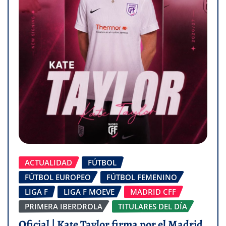
ACTUALIDAD
FÚTBOL
FÚTBOL EUROPEO
FÚTBOL FEMENINO
LIGA F
LIGA F MOEVE
MADRID CFF
PRIMERA IBERDROLA
TITULARES DEL DÍA
Oficial | Kate Taylor firma por el Madrid