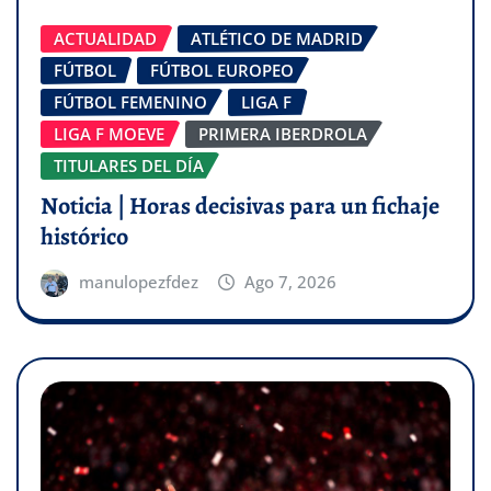
ACTUALIDAD
ATLÉTICO DE MADRID
FÚTBOL
FÚTBOL EUROPEO
FÚTBOL FEMENINO
LIGA F
LIGA F MOEVE
PRIMERA IBERDROLA
TITULARES DEL DÍA
Noticia | Horas decisivas para un fichaje
histórico
manulopezfdez
Ago 7, 2026