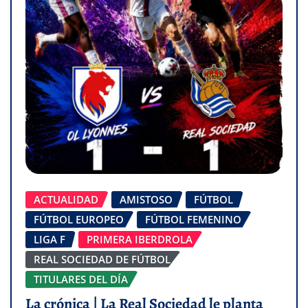
ACTUALIDAD
AMISTOSO
FÚTBOL
FÚTBOL EUROPEO
FÚTBOL FEMENINO
LIGA F
PRIMERA IBERDROLA
REAL SOCIEDAD DE FÚTBOL
TITULARES DEL DÍA
La crónica | La Real Sociedad le planta