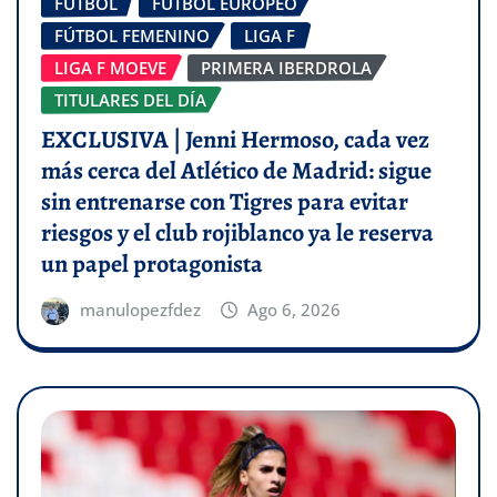
FÚTBOL
FÚTBOL EUROPEO
FÚTBOL FEMENINO
LIGA F
LIGA F MOEVE
PRIMERA IBERDROLA
TITULARES DEL DÍA
EXCLUSIVA | Jenni Hermoso, cada vez
más cerca del Atlético de Madrid: sigue
sin entrenarse con Tigres para evitar
riesgos y el club rojiblanco ya le reserva
un papel protagonista
manulopezfdez
Ago 6, 2026