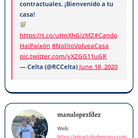
contractuales. ¡Bienvenido a tu
casa!
https://t.co/uHnXhGizMZ
#Cando
HaiPaixón
#NolitoVolveaCasa
pic.twitter.com/yXZGG11uGR
— Celta (@RCCelta)
June 18, 2020
manulopezfdez
Web:
https://elpartidodemanu.com