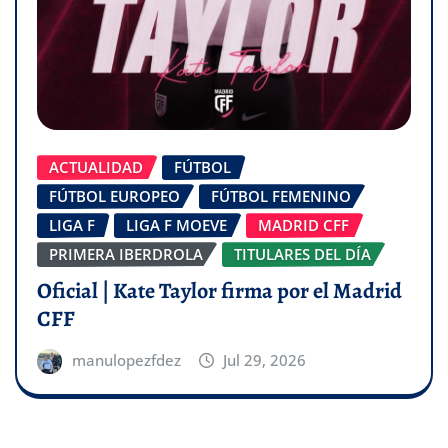
ACTUALIDAD
FÚTBOL
FÚTBOL EUROPEO
FÚTBOL FEMENINO
LIGA F
LIGA F MOEVE
MADRID CFF
PRIMERA IBERDROLA
TITULARES DEL DÍA
Oficial | Kate Taylor firma por el Madrid
CFF
manulopezfdez
Jul 29, 2026