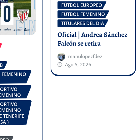
FÚTBOL EUROPEO
FÚTBOL FEMENINO
TITULARES DEL DÍA
Oficial | Andrea Sánchez
Falcón se retira
manulopezfdez
Ago 5, 2026
UB
FE FEMENINO
PORTIVO
FEMENINO
PORTIVO
FEMENINO
E TENERIFE
SA )
OPEO