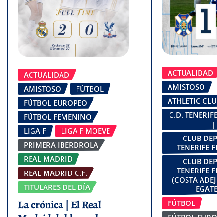
ACTUALIDAD
ACTUALIDAD
AMISTOSO
AMISTOSO
FÚTBOL
ATHLETIC CL
FÚTBOL EUROPEO
C.D. TENERI
FÚTBOL FEMENINO
|
LIGA F
LIGA F MOEVE
CLUB DE
PRIMERA IBERDROLA
TENERIFE 
REAL MADRID
CLUB DE
TENERIFE 
REAL MADRID C.F.
(COSTA ADEJ
TITULARES DEL DÍA
EGATE
La crónica | El Real
FÚTBOL
FÚTBOL EUR