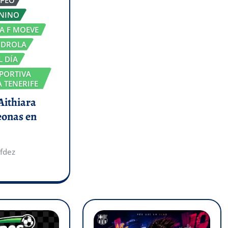
ENINO
GA F MOEVE
RDROLA
L DÍA
PORTIVA
 TENERIFE
 Aithiara
eonas en
fdez