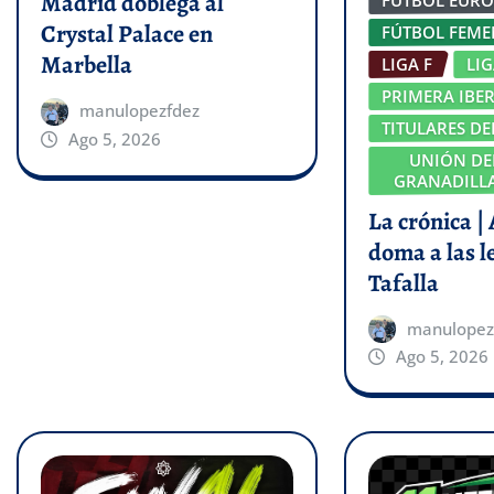
Madrid doblega al
Crystal Palace en
FÚTBOL FEM
Marbella
LIGA F
LI
PRIMERA IBE
manulopezfdez
TITULARES DE
Ago 5, 2026
UNIÓN DE
GRANADILLA
La crónica |
doma a las l
Tafalla
manulopez
Ago 5, 2026