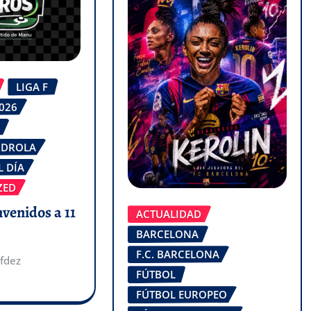
LIGA F
2026
RDROLA
L DÍA
ZED
nvenidos a 11
ACTUALIDAD
BARCELONA
F.C. BARCELONA
fdez
FÚTBOL
FÚTBOL EUROPEO