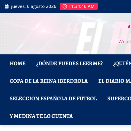
Saltar
jueves, 6 agosto 2026
11:34:48 AM
al
contenido
Web d
HOME
¿DÓNDE PUEDES LEERME?
¿QUIÉ
COPA DE LA REINA IBERDROLA
EL DIARIO 
SELECCIÓN ESPAÑOLA DE FÚTBOL
SUPERCO
Y MEDINA TE LO CUENTA