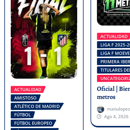
ACTUALIDAD
LIGA F 2025-
LIGA F MOEVE
PRIMERA IBE
TITULARES DE
UNCATEGORI
Oficial | Bie
ACTUALIDAD
metros
AMISTOSO
ATLÉTICO DE MADRID
manulopez
FÚTBOL
Ago 4, 2026
FÚTBOL EUROPEO