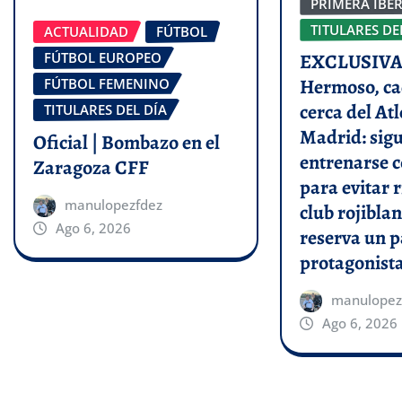
PRIMERA IBE
TITULARES DE
ACTUALIDAD
FÚTBOL
FÚTBOL EUROPEO
EXCLUSIVA 
Hermoso, ca
FÚTBOL FEMENINO
cerca del Atl
TITULARES DEL DÍA
Madrid: sigu
Oficial | Bombazo en el
entrenarse c
Zaragoza CFF
para evitar r
manulopezfdez
club rojiblan
Ago 6, 2026
reserva un p
protagonist
manulopez
Ago 6, 2026