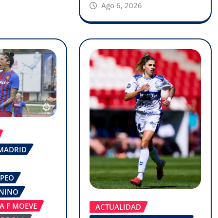
Ago 6, 2026
 MADRID
OPEO
ENINO
GA F MOEVE
ACTUALIDAD