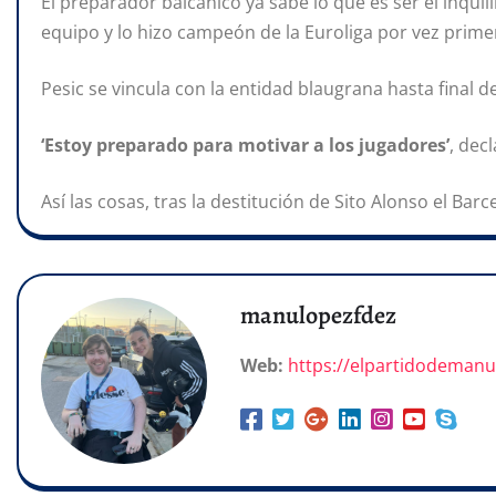
El preparador balcánico ya sabe lo que es ser el inquili
equipo y lo hizo campeón de la Euroliga por vez prime
Pesic se vincula con la entidad blaugrana hasta final 
‘Estoy preparado para motivar a los jugadores’
, dec
Así las cosas, tras la destitución de Sito Alonso el Bar
manulopezfdez
Web:
https://elpartidodeman