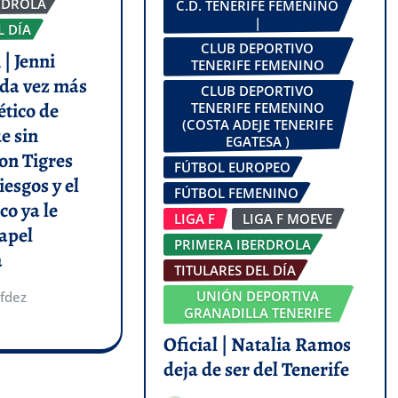
RDROLA
C.D. TENERIFE FEMENINO
|
L DÍA
CLUB DEPORTIVO
| Jenni
TENERIFE FEMENINO
da vez más
CLUB DEPORTIVO
ético de
TENERIFE FEMENINO
(COSTA ADEJE TENERIFE
e sin
EGATESA )
on Tigres
FÚTBOL EUROPEO
iesgos y el
FÚTBOL FEMENINO
co ya le
LIGA F
LIGA F MOEVE
apel
PRIMERA IBERDROLA
a
TITULARES DEL DÍA
UNIÓN DEPORTIVA
fdez
GRANADILLA TENERIFE
Oficial | Natalia Ramos
deja de ser del Tenerife