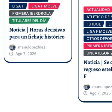
LIGA F
LIGA F MOEVE
ACTUALIDAD
PRIMERA IBERDROLA
ATLÉTICO DE
TITULARES DEL DÍA
FÚTBOL
L
Noticia | Horas decisivas
LIGA F MOEVE
para un fichaje histórico
OTROS DEPOR
PRIMERA IBE
manulopezfdez
UNCATEGORI
Ago 7, 2026
Noticia | Se 
regreso estel
F
manulopez
Ago 7, 2026