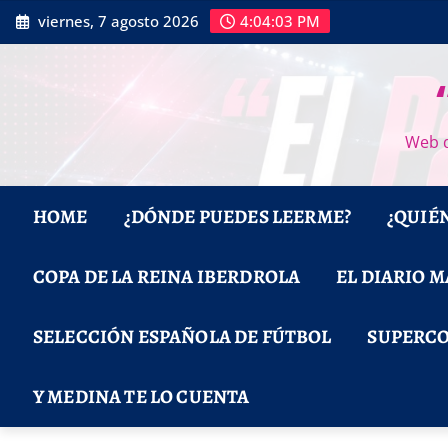
Saltar
viernes, 7 agosto 2026
4:04:04 PM
al
contenido
Web d
HOME
¿DÓNDE PUEDES LEERME?
¿QUIÉ
COPA DE LA REINA IBERDROLA
EL DIARIO 
SELECCIÓN ESPAÑOLA DE FÚTBOL
SUPERCO
Y MEDINA TE LO CUENTA