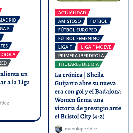
ACTUALIDAD
 MADRID
AMISTOSO
FÚTBOL
IGA F
FÚTBOL EUROPEO
FÚTBOL FEMENINO
TES
LIGA F
LIGA F MOEVE
RDROLA
PRIMERA IBERDROLA
ZED
TITULARES DEL DÍA
calienta un
La crónica | Sheila
ar a la Liga
Guijarro abre su nueva
era con gol y el Badalona
Women firma una
fdez
victoria de prestigio ante
el Bristol City (4-2)
manulopezfdez