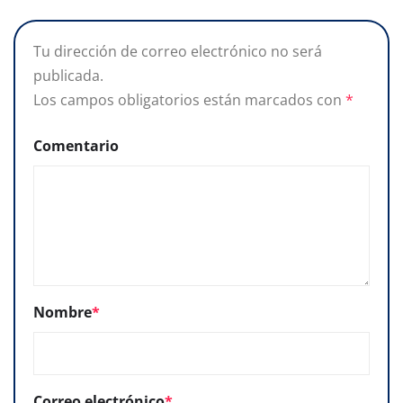
Tu dirección de correo electrónico no será
publicada.
Los campos obligatorios están marcados con
*
Comentario
Nombre
*
Correo electrónico
*