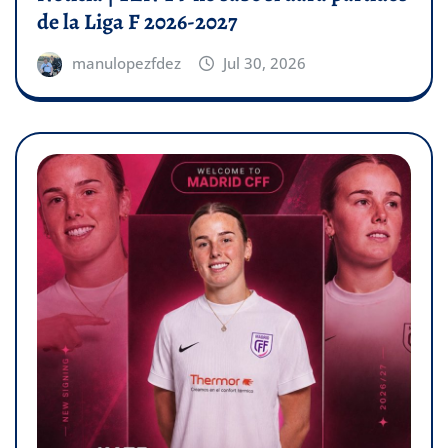
de la Liga F 2026-2027
manulopezfdez
Jul 30, 2026