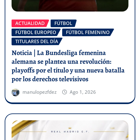
ACTUALIDAD
FÚTBOL
FÚTBOL EUROPEO
FÚTBOL FEMENINO
TITULARES DEL DÍA
Noticia | La Bundesliga femenina
alemana se plantea una revolución:
playoffs por el título y una nueva batalla
por los derechos televisivos
manulopezfdez
Ago 1, 2026