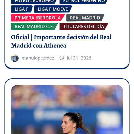
FÚTBOL EUROPEO
FÚTBOL FEMENINO
LIGA F
LIGA F MOEVE
PRIMERA IBERDROLA
REAL MADRID
REAL MADRID C.F.
TITULARES DEL DÍA
Oficial | Importante decisión del Real
Madrid con Athenea
manulopezfdez
Jul 31, 2026