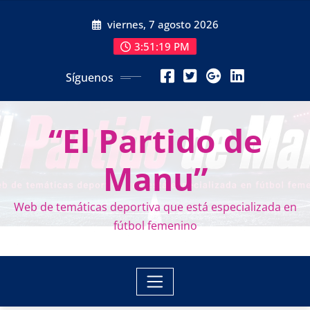
Saltar
viernes, 7 agosto 2026
al
contenido
3:51:22 PM
Síguenos
“El Partido de
Manu”
Web de temáticas deportiva que está especializada en
fútbol femenino