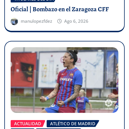
Oficial | Bombazo en el Zaragoza CFF
manulopezfdez
Ago 6, 2026
ACTUALIDAD
ATLÉTICO DE MADRID