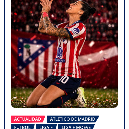
ACTUALIDAD
ATLÉTICO DE MADRID
FÚTBOL
LIGA F
LIGA F MOEVE