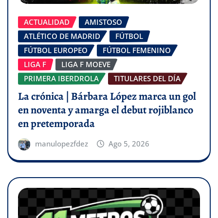
ACTUALIDAD
AMISTOSO
ATLÉTICO DE MADRID
FÚTBOL
FÚTBOL EUROPEO
FÚTBOL FEMENINO
LIGA F
LIGA F MOEVE
PRIMERA IBERDROLA
TITULARES DEL DÍA
La crónica | Bárbara López marca un gol
en noventa y amarga el debut rojiblanco
en pretemporada
manulopezfdez
Ago 5, 2026