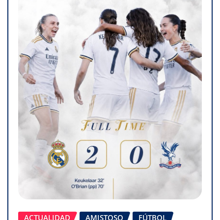
ACTUALIDAD
AMISTOSO
FÚTBOL