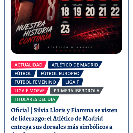
ACTUALIDAD
ATLÉTICO DE MADRID
FÚTBOL
FÚTBOL EUROPEO
FÚTBOL FEMENINO
LIGA F
LIGA F MOEVE
PRIMERA IBERDROLA
TITULARES DEL DÍA
Oficial | Silvia Lloris y Fiamma se visten
de liderazgo: el Atlético de Madrid
entrega sus dorsales más simbólicos a