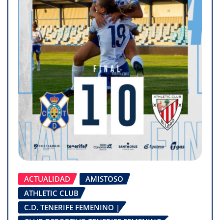
ACTUALIDAD
AMISTOSO
ATHLETIC CLUB
C.D. TENERIFE FEMENINO |