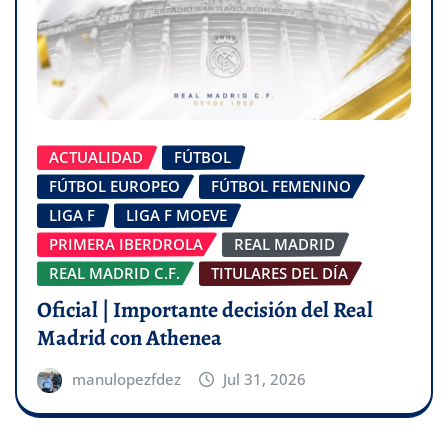
ACTUALIDAD
FÚTBOL
FÚTBOL EUROPEO
FÚTBOL FEMENINO
LIGA F
LIGA F MOEVE
PRIMERA IBERDROLA
REAL MADRID
REAL MADRID C.F.
TITULARES DEL DÍA
Oficial | Importante decisión del Real
Madrid con Athenea
manulopezfdez
Jul 31, 2026