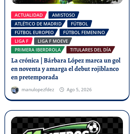
ACTUALIDAD
AMISTOSO
ATLÉTICO DE MADRID
FÚTBOL
FÚTBOL EUROPEO
FÚTBOL FEMENINO
LIGA F
LIGA F MOEVE
PRIMERA IBERDROLA
TITULARES DEL DÍA
La crónica | Bárbara López marca un gol
en noventa y amarga el debut rojiblanco
en pretemporada
manulopezfdez
Ago 5, 2026