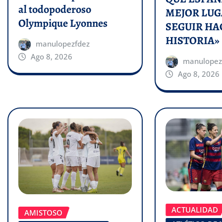
al todopoderoso
MEJOR LUG
Olympique Lyonnes
SEGUIR H
HISTORIA»
manulopezfdez
Ago 8, 2026
manulopez
Ago 8, 2026
ACTUALIDAD
AMISTOSO