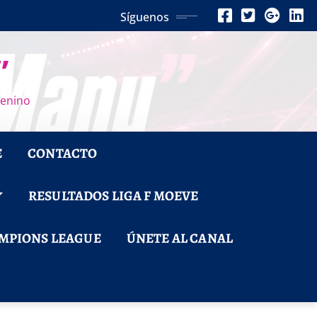
Síguenos
”
menino
E
CONTACTO
RESULTADOS LIGA F MOEVE
MPIONS LEAGUE
ÚNETE AL CANAL