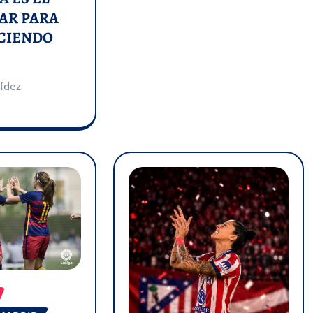
AR PARA
ACIENDO
fdez