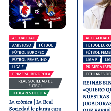
ACTUALIDAD
ACTUALIDAD
AMISTOSO
FÚTBOL
FÚTBOL EUR
FÚTBOL EUROPEO
FÚTBOL FEM
FÚTBOL FEMENINO
LIGA F
LI
LIGA F
PRIMERA IBE
PRIMERA IBERDROLA
TITULARES DE
REAL SOCIEDAD DE
REINAS SIN
FÚTBOL
«QUIERO Q
TITULARES DEL DÍA
NUESTRAS
La crónica | La Real
JUGADORAS
Sociedad le planta cara
QUE ESPAÑ