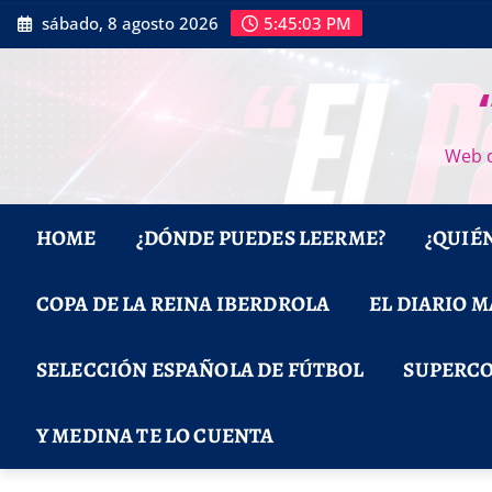
Saltar
sábado, 8 agosto 2026
5:45:04 PM
al
contenido
Web d
HOME
¿DÓNDE PUEDES LEERME?
¿QUIÉ
COPA DE LA REINA IBERDROLA
EL DIARIO 
SELECCIÓN ESPAÑOLA DE FÚTBOL
SUPERCO
Y MEDINA TE LO CUENTA