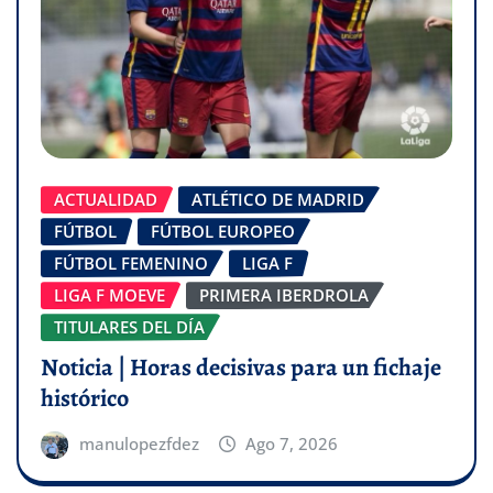
ACTUALIDAD
ATLÉTICO DE MADRID
FÚTBOL
FÚTBOL EUROPEO
FÚTBOL FEMENINO
LIGA F
LIGA F MOEVE
PRIMERA IBERDROLA
TITULARES DEL DÍA
Noticia | Horas decisivas para un fichaje
histórico
manulopezfdez
Ago 7, 2026