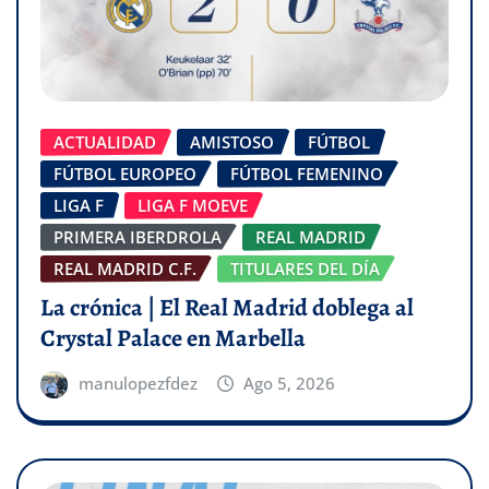
ACTUALIDAD
AMISTOSO
FÚTBOL
FÚTBOL EUROPEO
FÚTBOL FEMENINO
LIGA F
LIGA F MOEVE
PRIMERA IBERDROLA
REAL MADRID
REAL MADRID C.F.
TITULARES DEL DÍA
La crónica | El Real Madrid doblega al
Crystal Palace en Marbella
manulopezfdez
Ago 5, 2026