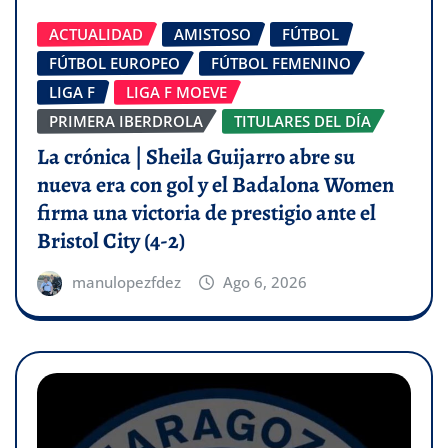
ACTUALIDAD
AMISTOSO
FÚTBOL
FÚTBOL EUROPEO
FÚTBOL FEMENINO
LIGA F
LIGA F MOEVE
PRIMERA IBERDROLA
TITULARES DEL DÍA
La crónica | Sheila Guijarro abre su
nueva era con gol y el Badalona Women
firma una victoria de prestigio ante el
Bristol City (4-2)
manulopezfdez
Ago 6, 2026