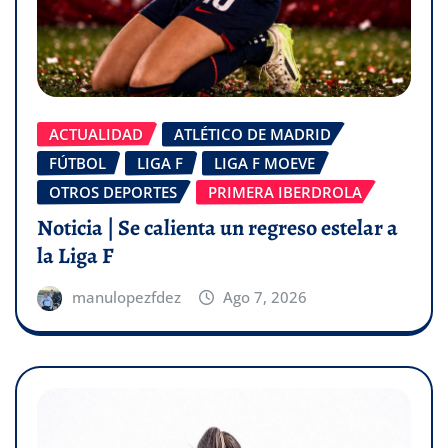
ACTUALIDAD
ATLÉTICO DE MADRID
FÚTBOL
LIGA F
LIGA F MOEVE
OTROS DEPORTES
PRIMERA IBERDROLA
Noticia | Se calienta un regreso estelar a
la Liga F
manulopezfdez
Ago 7, 2026