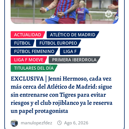
ACTUALIDAD
ATLÉTICO DE MADRID
FÚTBOL
FÚTBOL EUROPEO
FÚTBOL FEMENINO
LIGA F
LIGA F MOEVE
PRIMERA IBERDROLA
TITULARES DEL DÍA
EXCLUSIVA | Jenni Hermoso, cada vez
más cerca del Atlético de Madrid: sigue
sin entrenarse con Tigres para evitar
riesgos y el club rojiblanco ya le reserva
un papel protagonista
manulopezfdez
Ago 6, 2026