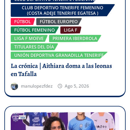
CLUB DEPORTIVO TENERIFE FEMENINO
(COSTA ADEJE TENERIFE EGATESA )
FÚTBOL
FÚTBOL EUROPEO
FÚTBOL FEMENINO
LIGA F
LIGA F MOEVE
PRIMERA IBERDROLA
TITULARES DEL DÍA
UNIÓN DEPORTIVA GRANADILLA TENERIFE
La crónica | Aithiara doma a las leonas
en Tafalla
manulopezfdez
Ago 5, 2026