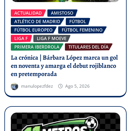
ACTUALIDAD
AMISTOSO
ATLÉTICO DE MADRID
FÚTBOL
FÚTBOL EUROPEO
FÚTBOL FEMENINO
LIGA F
LIGA F MOEVE
PRIMERA IBERDROLA
TITULARES DEL DÍA
La crónica | Bárbara López marca un gol
en noventa y amarga el debut rojiblanco
en pretemporada
manulopezfdez
Ago 5, 2026