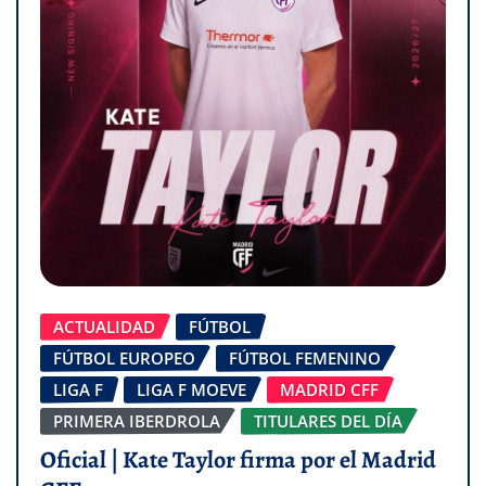
ACTUALIDAD
FÚTBOL
FÚTBOL EUROPEO
FÚTBOL FEMENINO
LIGA F
LIGA F MOEVE
MADRID CFF
PRIMERA IBERDROLA
TITULARES DEL DÍA
Oficial | Kate Taylor firma por el Madrid