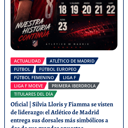
ACTUALIDAD
ATLÉTICO DE MADRID
FÚTBOL
FÚTBOL EUROPEO
FÚTBOL FEMENINO
LIGA F
LIGA F MOEVE
PRIMERA IBERDROLA
TITULARES DEL DÍA
Oficial | Silvia Lloris y Fiamma se visten
de liderazgo: el Atlético de Madrid
entrega sus dorsales más simbólicos a