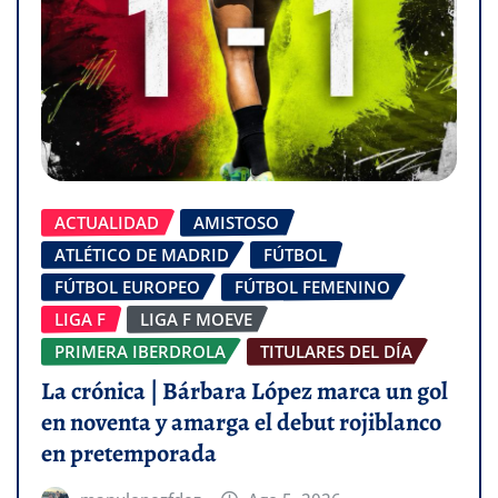
ACTUALIDAD
AMISTOSO
ATLÉTICO DE MADRID
FÚTBOL
FÚTBOL EUROPEO
FÚTBOL FEMENINO
LIGA F
LIGA F MOEVE
PRIMERA IBERDROLA
TITULARES DEL DÍA
La crónica | Bárbara López marca un gol
en noventa y amarga el debut rojiblanco
en pretemporada