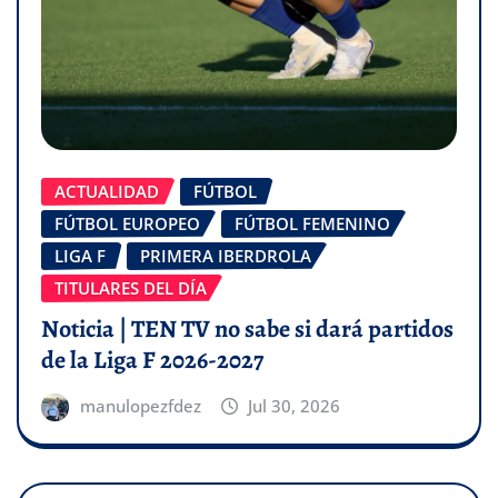
ACTUALIDAD
FÚTBOL
FÚTBOL EUROPEO
FÚTBOL FEMENINO
LIGA F
PRIMERA IBERDROLA
TITULARES DEL DÍA
Noticia | TEN TV no sabe si dará partidos
de la Liga F 2026-2027
manulopezfdez
Jul 30, 2026