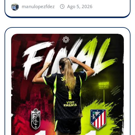
manulopezfdez
Ago 5, 2026