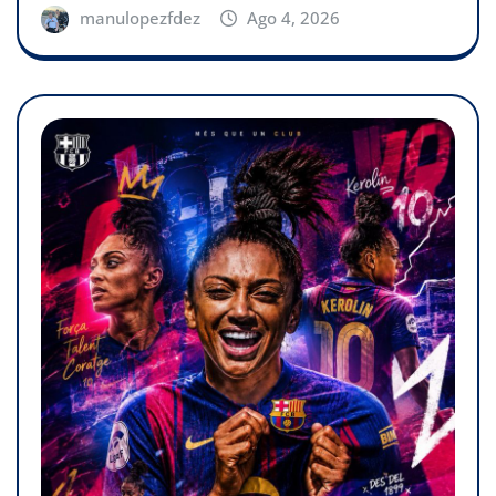
manulopezfdez
Ago 4, 2026