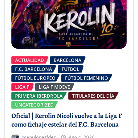
ACTUALIDAD
BARCELONA
F.C. BARCELONA
FÚTBOL
FÚTBOL EUROPEO
FÚTBOL FEMENINO
LIGA F
LIGA F MOEVE
PRIMERA IBERDROLA
TITULARES DEL DÍA
UNCATEGORIZED
Oficial | Kerolin Nicoli vuelve a la Liga F
como fichaje estelar del F.C. Barcelona
manulopezfdez
Ago 4, 2026