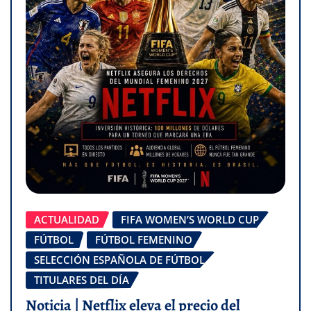
ACTUALIDAD
FIFA WOMEN’S WORLD CUP
FÚTBOL
FÚTBOL FEMENINO
SELECCIÓN ESPAÑOLA DE FÚTBOL
TITULARES DEL DÍA
Noticia | Netflix eleva el precio del