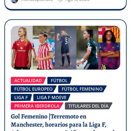
ACTUALIDAD
FÚTBOL
FÚTBOL EUROPEO
FÚTBOL FEMENINO
LIGA F
LIGA F MOEVE
PRIMERA IBERDROLA
TITULARES DEL DÍA
Gol Femenino |Terremoto en
Manchester, horarios para la Liga F,