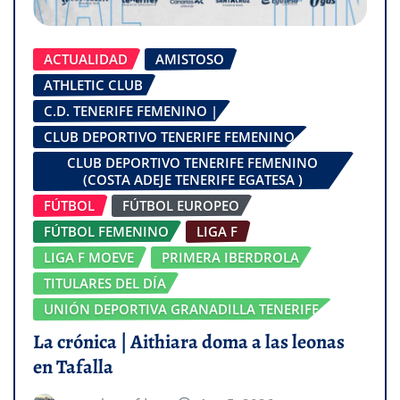
ACTUALIDAD
AMISTOSO
ATHLETIC CLUB
C.D. TENERIFE FEMENINO |
CLUB DEPORTIVO TENERIFE FEMENINO
CLUB DEPORTIVO TENERIFE FEMENINO
(COSTA ADEJE TENERIFE EGATESA )
FÚTBOL
FÚTBOL EUROPEO
FÚTBOL FEMENINO
LIGA F
LIGA F MOEVE
PRIMERA IBERDROLA
TITULARES DEL DÍA
UNIÓN DEPORTIVA GRANADILLA TENERIFE
La crónica | Aithiara doma a las leonas
en Tafalla