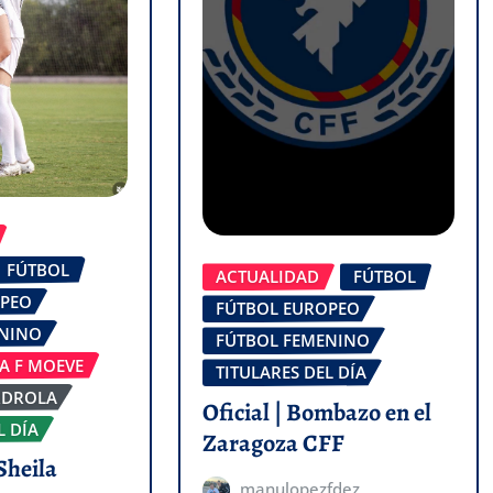
FÚTBOL
ACTUALIDAD
FÚTBOL
OPEO
FÚTBOL EUROPEO
ENINO
FÚTBOL FEMENINO
GA F MOEVE
TITULARES DEL DÍA
RDROLA
Oficial | Bombazo en el
L DÍA
Zaragoza CFF
Sheila
manulopezfdez