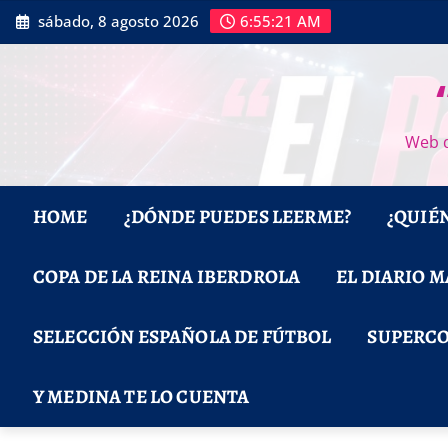
Saltar
sábado, 8 agosto 2026
6:55:22 AM
al
contenido
Web d
HOME
¿DÓNDE PUEDES LEERME?
¿QUIÉ
COPA DE LA REINA IBERDROLA
EL DIARIO 
SELECCIÓN ESPAÑOLA DE FÚTBOL
SUPERCO
Y MEDINA TE LO CUENTA