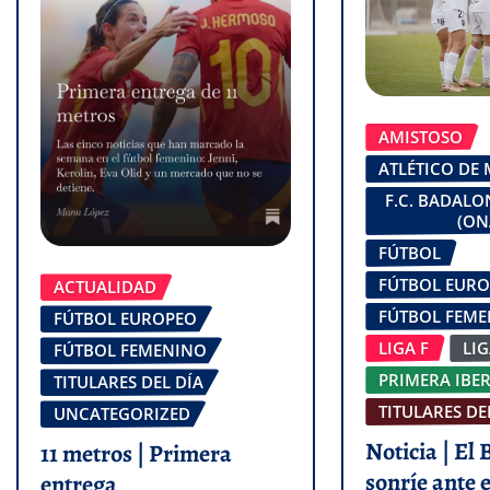
AMISTOSO
ATLÉTICO DE
F.C. BADAL
(ON
FÚTBOL
FÚTBOL EUR
ACTUALIDAD
FÚTBOL FEM
FÚTBOL EUROPEO
LIGA F
LI
FÚTBOL FEMENINO
PRIMERA IBE
TITULARES DEL DÍA
TITULARES DE
UNCATEGORIZED
Noticia | El
11 metros | Primera
sonríe ante e
entrega