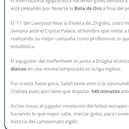
El internacional egipcio está haciendo goles semana a
está peleando por llevarse la
Bota de Oro
a final del 
El ’11’ del Liverpool lleva la friolera de
29
goles, cinco m
semana ante el Crystal Palace, el hombre que metió a 
realizando su mejor campaña como profesional, lo que
estadística.
El exjugador del Hoffenheim es junto a Drogba el únic
dianas
en una misma temporada en la liga inglesa.
Por si esto fuese poco, Salah tiene ante sí la oportuni
Chelsea pues aún tiene que disputar
540 minutos
ant
Así las cosas, el jugador revelación del fútbol europe
haciendo lo que mejor sabe, marcar goles, para conver
historia del campeonato inglés.