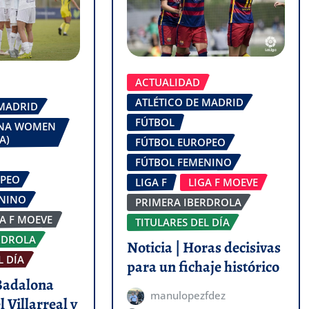
ACTUALIDAD
ATLÉTICO DE MADRID
 MADRID
FÚTBOL
ONA WOMEN
A)
FÚTBOL EUROPEO
FÚTBOL FEMENINO
OPEO
LIGA F
LIGA F MOEVE
ENINO
PRIMERA IBERDROLA
GA F MOEVE
TITULARES DEL DÍA
RDROLA
Noticia | Horas decisivas
L DÍA
para un fichaje histórico
 Badalona
manulopezfdez
l Villarreal y