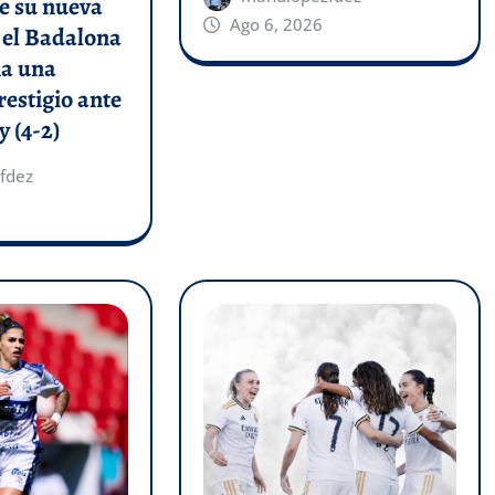
e su nueva
Ago 6, 2026
y el Badalona
a una
restigio ante
y (4-2)
fdez