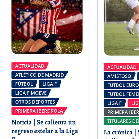
ACTUALIDAD
ACTUALIDAD
ATLÉTICO DE MADRID
AMISTOSO
FÚTBOL
LIGA F
FÚTBOL EUR
LIGA F MOEVE
FÚTBOL FEM
OTROS DEPORTES
LIGA F
LI
PRIMERA IBERDROLA
PRIMERA IBE
Noticia | Se calienta un
TITULARES DE
regreso estelar a la Liga
La crónica | 