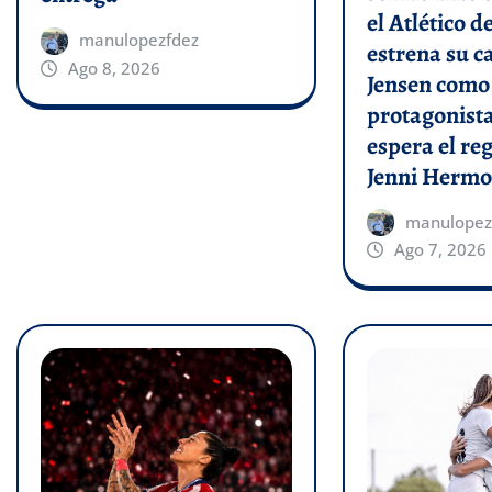
el Atlético 
manulopezfdez
estrena su c
Ago 8, 2026
Jensen como
protagonist
espera el re
Jenni Hermo
manulopez
Ago 7, 2026