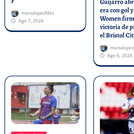
F
Guijarro abr
era con gol 
manulopezfdez
Women firm
Ago 7, 2026
victoria de p
el Bristol Cit
manulopez
Ago 6, 2026