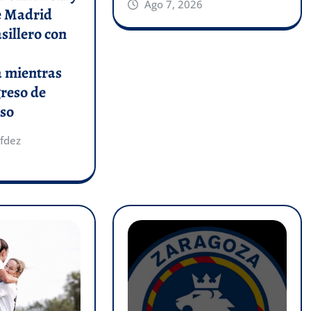
Ago 7, 2026
de Madrid
asillero con
a mientras
greso de
so
fdez