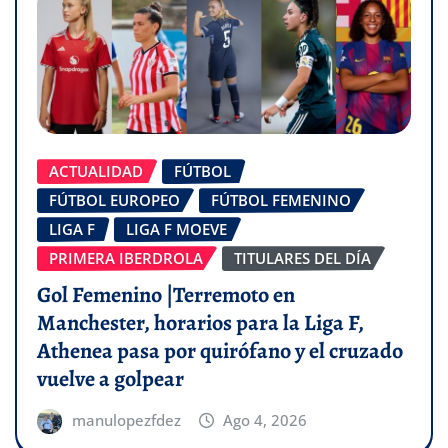
ACTUALIDAD
FÚTBOL
FÚTBOL EUROPEO
FÚTBOL FEMENINO
LIGA F
LIGA F MOEVE
PRIMERA IBERDROLA
TITULARES DEL DÍA
Gol Femenino |Terremoto en
Manchester, horarios para la Liga F,
Athenea pasa por quirófano y el cruzado
vuelve a golpear
manulopezfdez
Ago 4, 2026