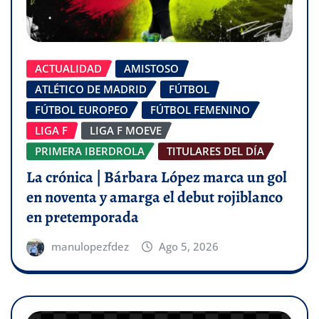
ACTUALIDAD
AMISTOSO
ATLÉTICO DE MADRID
FÚTBOL
FÚTBOL EUROPEO
FÚTBOL FEMENINO
LIGA F
LIGA F MOEVE
PRIMERA IBERDROLA
TITULARES DEL DÍA
La crónica | Bárbara López marca un gol
en noventa y amarga el debut rojiblanco
en pretemporada
manulopezfdez
Ago 5, 2026