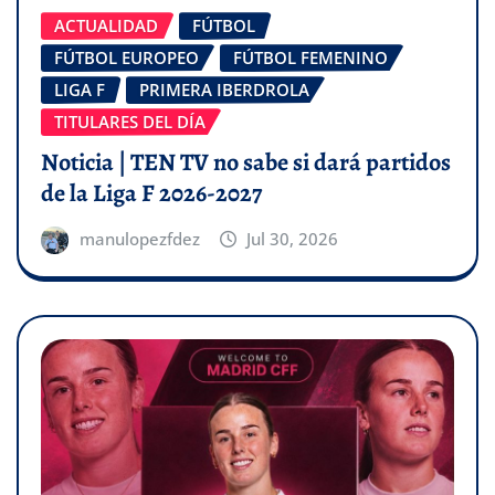
ACTUALIDAD
FÚTBOL
FÚTBOL EUROPEO
FÚTBOL FEMENINO
LIGA F
PRIMERA IBERDROLA
TITULARES DEL DÍA
Noticia | TEN TV no sabe si dará partidos
de la Liga F 2026-2027
manulopezfdez
Jul 30, 2026