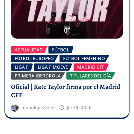
ACTUALIDAD
FÚTBOL
FÚTBOL EUROPEO
FÚTBOL FEMENINO
LIGA F
LIGA F MOEVE
MADRID CFF
PRIMERA IBERDROLA
TITULARES DEL DÍA
Oficial | Kate Taylor firma por el Madrid
CFF
manulopezfdez
Jul 29, 2026