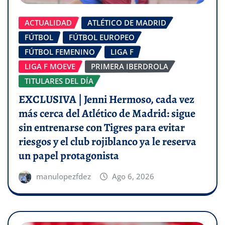
ACTUALIDAD
ATLÉTICO DE MADRID
FÚTBOL
FÚTBOL EUROPEO
FÚTBOL FEMENINO
LIGA F
LIGA F MOEVE
PRIMERA IBERDROLA
TITULARES DEL DÍA
EXCLUSIVA | Jenni Hermoso, cada vez
más cerca del Atlético de Madrid: sigue
sin entrenarse con Tigres para evitar
riesgos y el club rojiblanco ya le reserva
un papel protagonista
manulopezfdez
Ago 6, 2026