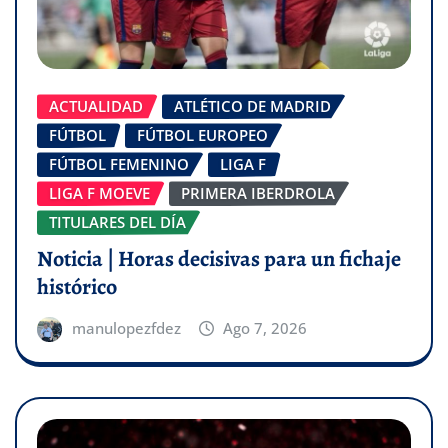
ACTUALIDAD
ATLÉTICO DE MADRID
FÚTBOL
FÚTBOL EUROPEO
FÚTBOL FEMENINO
LIGA F
LIGA F MOEVE
PRIMERA IBERDROLA
TITULARES DEL DÍA
Noticia | Horas decisivas para un fichaje
histórico
manulopezfdez
Ago 7, 2026