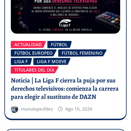
ACTUALIDAD
FÚTBOL
FÚTBOL EUROPEO
FÚTBOL FEMENINO
LIGA F
LIGA F MOEVE
TITULARES DEL DÍA
Noticia | La Liga F cierra la puja por sus
derechos televisivos: comienza la carrera
para elegir al sustituto de DAZN
manulopezfdez
Ago 10, 2026