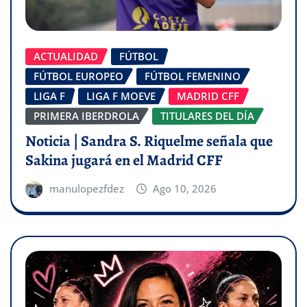
ACTUALIDAD
FÚTBOL
FÚTBOL EUROPEO
FÚTBOL FEMENINO
LIGA F
LIGA F MOEVE
MADRID CFF
PRIMERA IBERDROLA
TITULARES DEL DÍA
Noticia | Sandra S. Riquelme señala que
Sakina jugará en el Madrid CFF
manulopezfdez
Ago 10, 2026