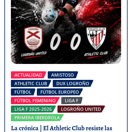
ACTUALIDAD
AMISTOSO
ATHLETIC CLUB
DUX LOGROÑO
FÚTBOL
FÚTBOL EUROPEO
FÚTBOL FEMENINO
LIGA F
LIGA F 2025-2026
LOGROÑO UNITED
PRIMERA IBERDROLA
La crónica | El Athletic Club resiste las