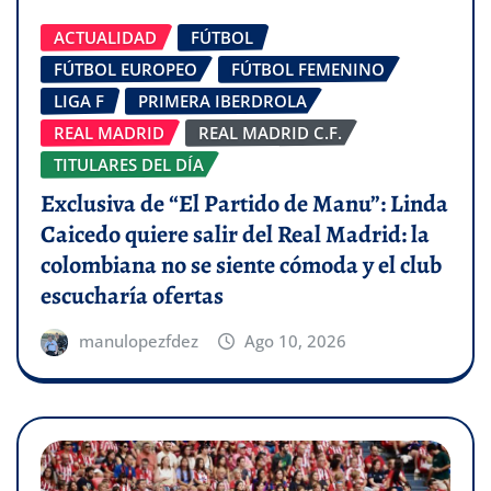
ACTUALIDAD
FÚTBOL
FÚTBOL EUROPEO
FÚTBOL FEMENINO
LIGA F
PRIMERA IBERDROLA
REAL MADRID
REAL MADRID C.F.
TITULARES DEL DÍA
Exclusiva de “El Partido de Manu”: Linda
Caicedo quiere salir del Real Madrid: la
colombiana no se siente cómoda y el club
escucharía ofertas
manulopezfdez
Ago 10, 2026