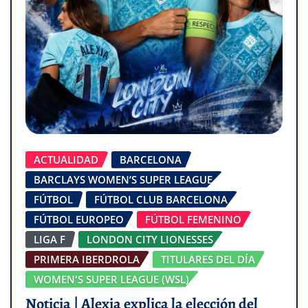
ACTUALIDAD
BARCELONA
BARCLAYS WOMEN’S SUPER LEAGUE
FÚTBOL
FÚTBOL CLUB BARCELONA
FÚTBOL EUROPEO
FÚTBOL FEMENINO
LIGA F
LONDON CITY LIONESSES
PRIMERA IBERDROLA
TITULARES DEL DÍA
WOMEN'S SUPER LEAGUE (WSL)
Noticia | Alexia explica la elección del