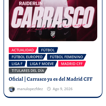
ACTUALIDAD
FÚTBOL
FÚTBOL EUROPEO
FÚTBOL FEMENINO
LIGA F
LIGA F MOEVE
MADRID CFF
TITULARES DEL DÍA
Oficial | Carrasco ya es del Madrid CFF
manulopezfdez
Ago 9, 2026