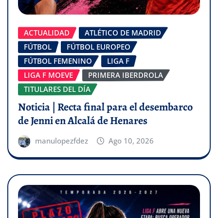
ACTUALIDAD
ATLÉTICO DE MADRID
FÚTBOL
FÚTBOL EUROPEO
FÚTBOL FEMENINO
LIGA F
LIGA F MOEVE
PRIMERA IBERDROLA
TITULARES DEL DÍA
Noticia | Recta final para el desembarco
de Jenni en Alcalá de Henares
manulopezfdez
Ago 10, 2026