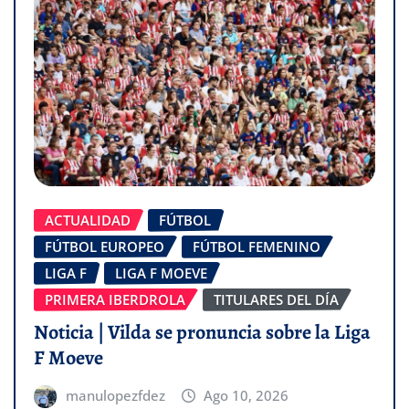
ACTUALIDAD
FÚTBOL
FÚTBOL EUROPEO
FÚTBOL FEMENINO
LIGA F
LIGA F MOEVE
PRIMERA IBERDROLA
TITULARES DEL DÍA
Noticia | Vilda se pronuncia sobre la Liga
F Moeve
manulopezfdez
Ago 10, 2026