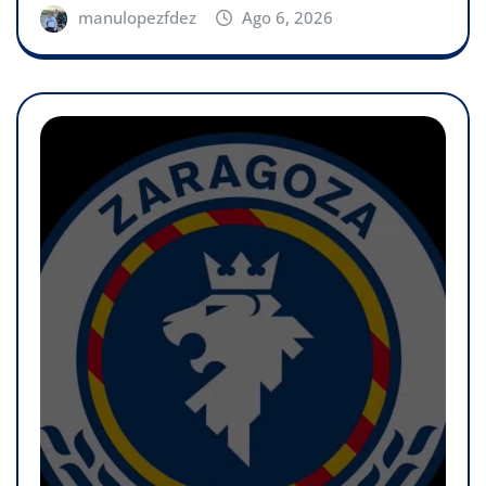
manulopezfdez
Ago 6, 2026