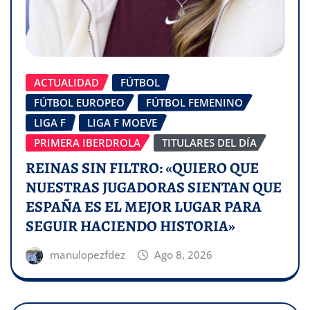
ACTUALIDAD
FÚTBOL
FÚTBOL EUROPEO
FÚTBOL FEMENINO
LIGA F
LIGA F MOEVE
PRIMERA IBERDROLA
TITULARES DEL DÍA
REINAS SIN FILTRO: «QUIERO QUE
NUESTRAS JUGADORAS SIENTAN QUE
ESPAÑA ES EL MEJOR LUGAR PARA
SEGUIR HACIENDO HISTORIA»
manulopezfdez
Ago 8, 2026