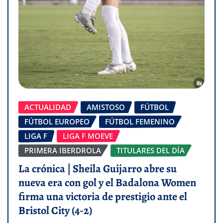
ACTUALIDAD
AMISTOSO
FÚTBOL
FÚTBOL EUROPEO
FÚTBOL FEMENINO
LIGA F
LIGA F MOEVE
PRIMERA IBERDROLA
TITULARES DEL DÍA
La crónica | Sheila Guijarro abre su
nueva era con gol y el Badalona Women
firma una victoria de prestigio ante el
Bristol City (4-2)