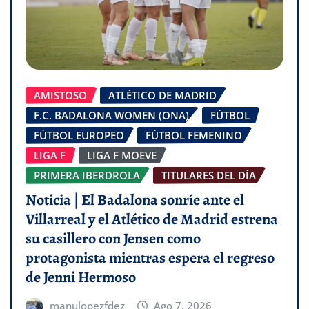
AMISTOSO
ATLÉTICO DE MADRID
F.C. BADALONA WOMEN (ONA)
FÚTBOL
FÚTBOL EUROPEO
FÚTBOL FEMENINO
LIGA F
LIGA F MOEVE
PRIMERA IBERDROLA
TITULARES DEL DÍA
Noticia | El Badalona sonríe ante el
Villarreal y el Atlético de Madrid estrena
su casillero con Jensen como
protagonista mientras espera el regreso
de Jenni Hermoso
manulopezfdez
Ago 7, 2026