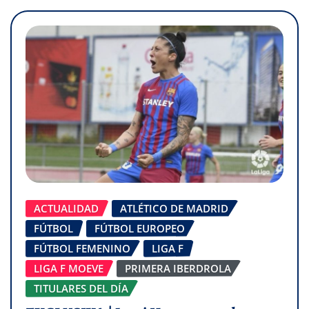
ACTUALIDAD
ATLÉTICO DE MADRID
FÚTBOL
FÚTBOL EUROPEO
FÚTBOL FEMENINO
LIGA F
LIGA F MOEVE
PRIMERA IBERDROLA
TITULARES DEL DÍA