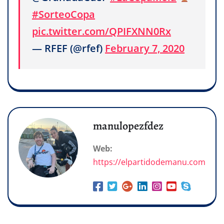
#SorteoCopa
pic.twitter.com/QPIFXNN0Rx
— RFEF (@rfef)
February 7, 2020
manulopezfdez
Web:
https://elpartidodemanu.com