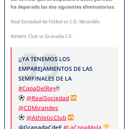
ha deparado las dos siguientes eliminatorias:
Real Sociedad de Fútbol vs C.D. Mirandés
Athletic Club vs Granada C.F.
¡¡YA TENEMOS LOS
EMPAREJAMIENTOS DE LAS
SEMIFINALES DE LA
#CopaDelRey
!!
@RealSociedad
@CDMirandes
@AthleticClub
@GranadaCdeF
#LaCopaMola