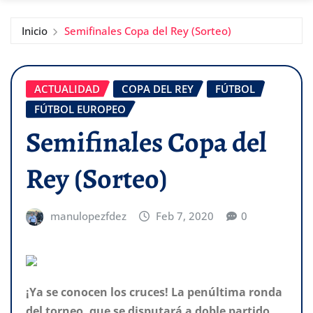
Inicio
Semifinales Copa del Rey (Sorteo)
ACTUALIDAD
COPA DEL REY
FÚTBOL
FÚTBOL EUROPEO
Semifinales Copa del
Rey (Sorteo)
manulopezfdez
Feb 7, 2020
0
¡Ya se conocen los cruces! La penúltima ronda
del torneo, que se disputará a doble partido,