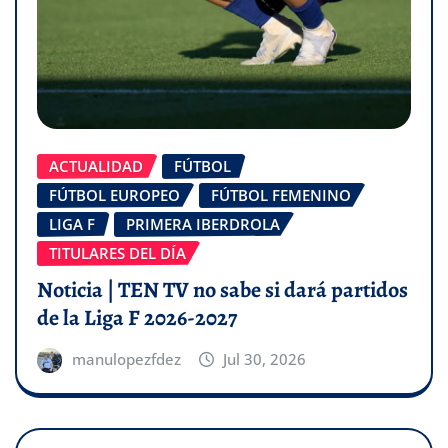
ACTUALIDAD
FÚTBOL
FÚTBOL EUROPEO
FÚTBOL FEMENINO
LIGA F
PRIMERA IBERDROLA
TITULARES DEL DÍA
Noticia | TEN TV no sabe si dará partidos
de la Liga F 2026-2027
manulopezfdez
Jul 30, 2026