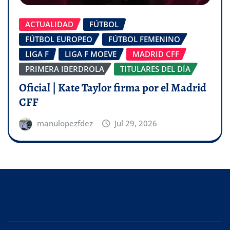
ACTUALIDAD
FÚTBOL
FÚTBOL EUROPEO
FÚTBOL FEMENINO
LIGA F
LIGA F MOEVE
MADRID CFF
PRIMERA IBERDROLA
TITULARES DEL DÍA
Oficial | Kate Taylor firma por el Madrid
CFF
manulopezfdez
Jul 29, 2026