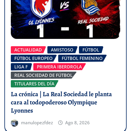
ACTUALIDAD
AMISTOSO
FÚTBOL
FÚTBOL EUROPEO
FÚTBOL FEMENINO
LIGA F
PRIMERA IBERDROLA
REAL SOCIEDAD DE FÚTBOL
TITULARES DEL DÍA
La crónica | La Real Sociedad le planta
cara al todopoderoso Olympique
Lyonnes
manulopezfdez
Ago 8, 2026