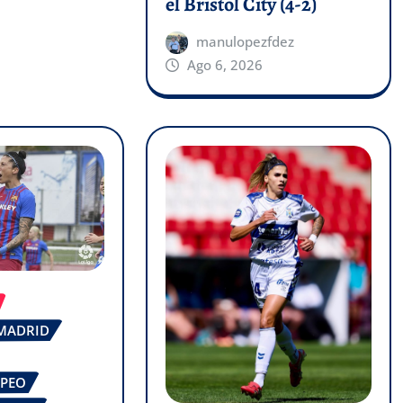
el Bristol City (4-2)
manulopezfdez
Ago 6, 2026
 MADRID
OPEO