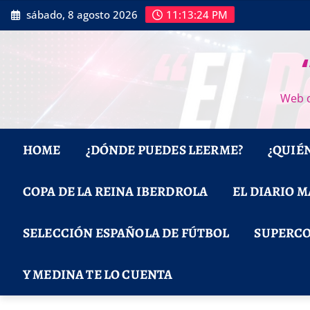
Saltar
sábado, 8 agosto 2026
11:13:25 PM
al
contenido
Web d
HOME
¿DÓNDE PUEDES LEERME?
¿QUIÉ
COPA DE LA REINA IBERDROLA
EL DIARIO 
SELECCIÓN ESPAÑOLA DE FÚTBOL
SUPERCO
Y MEDINA TE LO CUENTA