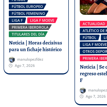
FÚTBOL EUROPEO
FÚTBOL FEMENINO
LIGA F
LIGA F MOEVE
ACTUALIDAD
PRIMERA IBERDROLA
ATLÉTICO DE
TITULARES DEL DÍA
FÚTBOL
L
Noticia | Horas decisivas
LIGA F MOEVE
para un fichaje histórico
OTROS DEPOR
PRIMERA IBE
manulopezfdez
Ago 7, 2026
Noticia | Se 
regreso estel
F
manulopez
Ago 7, 2026