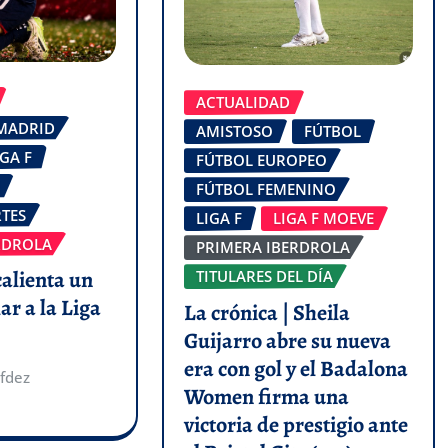
ACTUALIDAD
 MADRID
AMISTOSO
FÚTBOL
IGA F
FÚTBOL EUROPEO
FÚTBOL FEMENINO
TES
LIGA F
LIGA F MOEVE
RDROLA
PRIMERA IBERDROLA
calienta un
TITULARES DEL DÍA
ar a la Liga
La crónica | Sheila
Guijarro abre su nueva
era con gol y el Badalona
fdez
Women firma una
victoria de prestigio ante