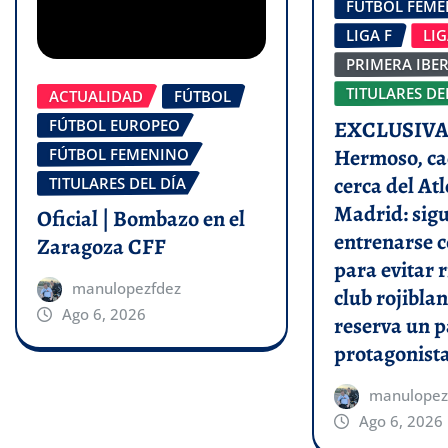
FÚTBOL FEM
LIGA F
LI
PRIMERA IBE
TITULARES DE
ACTUALIDAD
FÚTBOL
FÚTBOL EUROPEO
EXCLUSIVA 
Hermoso, ca
FÚTBOL FEMENINO
cerca del Atl
TITULARES DEL DÍA
Madrid: sigu
Oficial | Bombazo en el
entrenarse c
Zaragoza CFF
para evitar r
manulopezfdez
club rojiblan
Ago 6, 2026
reserva un p
protagonist
manulopez
Ago 6, 2026