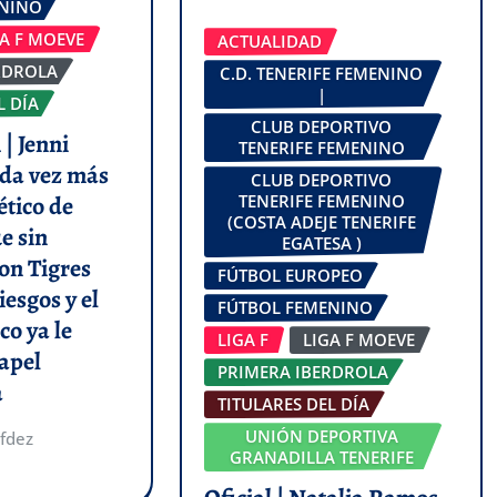
ENINO
GA F MOEVE
ACTUALIDAD
RDROLA
C.D. TENERIFE FEMENINO
|
L DÍA
CLUB DEPORTIVO
| Jenni
TENERIFE FEMENINO
da vez más
CLUB DEPORTIVO
ético de
TENERIFE FEMENINO
(COSTA ADEJE TENERIFE
e sin
EGATESA )
on Tigres
FÚTBOL EUROPEO
iesgos y el
FÚTBOL FEMENINO
co ya le
LIGA F
LIGA F MOEVE
apel
PRIMERA IBERDROLA
a
TITULARES DEL DÍA
UNIÓN DEPORTIVA
fdez
GRANADILLA TENERIFE